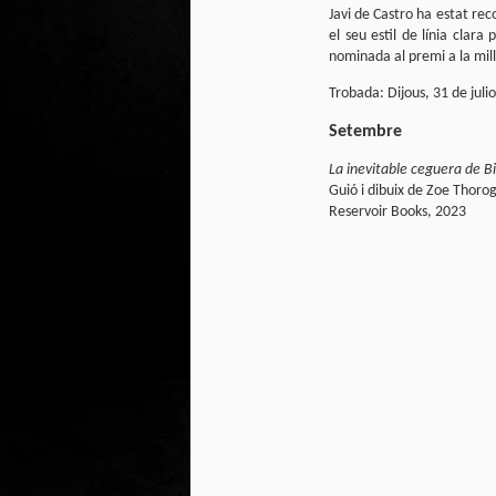
Javi de Castro ha estat re
Club de lectura de
DEC
el seu estil de línia clar
24
còmics: hivern 2026
nominada al premi a la mil
Any nou, nou trimestre i noves
lectures al club de lectura de còmics
Trobada: Dijous, 31 de julio
de la Biblioteca Pública de Tarragona,
gratuït i en línia amb l'aplicació Tellfy.
Setembre
La inevitable ceguera de Bil
Guió i dibuix de Zoe Thoro
J
Reservoir Books, 2023
1
FM
de
tè
J
2