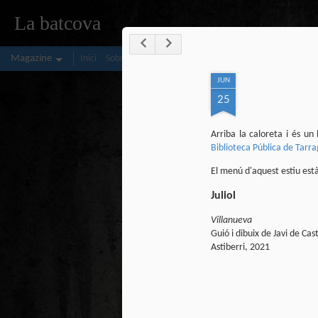
La batcova
Magazine
Inici
Sobre mi
ComiCat
Delirópolis
JUN
25
Arriba la caloreta i és u
Biblioteca Pública de Tarr
El menú d'aquest estiu està
Juliol
Villanueva
Guió i dibuix de Javi de Cas
Astiberri, 2021