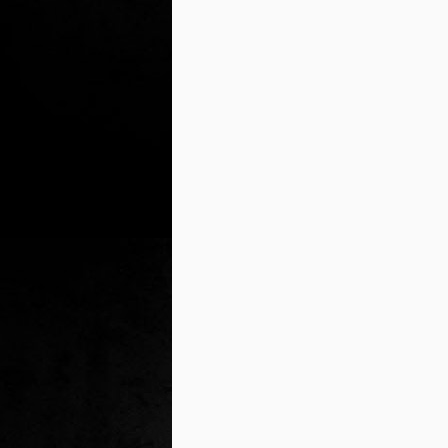
2
un
ca
av
to
ca
D
2
Pú
cl
im
Ge
Co
O