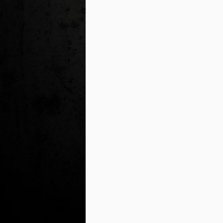
J
al
Co
Ta
M
Di
la
cò
ac
Es
de