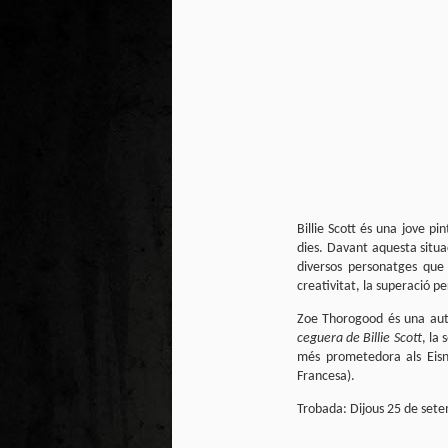
Pú
El
ju
Ju
Vi
Gu
M
As
Billie Scott és una jove 
Vi
re
dies. Davant aquesta situa
re
diversos personatges que 
Po
creativitat, la superació pe
Zoe Thorogood és una auto
ceguera de Billie Scott
, la
més prometedora als Eisn
Francesa).
Trobada: Dijous 25 de sete
M
2