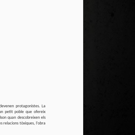
te natural de
le per a la
sdevenen protagonistes. La
un petit poble que ofereix
lson quan descobreixen els
s relacions tòxiques, l’obra