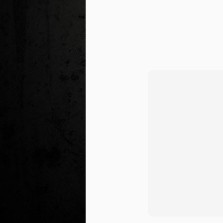
Ta
ha
tr
M
1
au
Se
pe
pr
cò
J