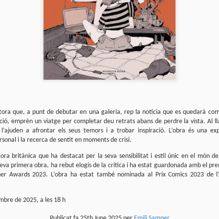
que farem aquest estiu al club de lectura de còmics de la Biblioteca
blica de Tarragona, virtualment, amb Tellfy.
 menú d'aquest estiu està format per dos plats que se serviran els mesos de
liol i de setembre:
liol
llanueva
ió i dibuix de Javi de Castro
Parlant de Spirou a No solo cine
AY
tiberri, 2021
5
El passat 2 de maig, Bruto Pomeroy em va convidar a participar al seu
pintora que, a punt de debutar en una galeria, rep la notícia que es quedarà c
llanueva ens submergeix en una atmosfera de terror rural, on el folklore i les
programa de Ràdio Puerto No Solo Cine per parlar de Los orígenes de la
lacions humanes esdevenen protagonistes.
ció, emprèn un viatge per completar deu retrats abans de perdre la vista. Al l
vista Spirou.
l’ajuden a afrontar els seus temors i a trobar inspiració. L’obra és una ex
deu recuperar el programa a YouTube.
rsonal i la recerca de sentit en moments de crisi.
ra britànica que ha destacat per la seva sensibilitat i estil únic en el món 
 seva primera obra, ha rebut elogis de la crítica i ha estat guardonada amb el p
er Awards 2023. L’obra ha estat també nominada al Prix Comics 2023 de l’
mbre de 2025, a les 18 h
Club de lectura de còmics: primavera de 2025
AR
5
Publicat fa
25th June 2025
per
Emili Samper
Superat el primer trimestre de 2025, és hora d'encetar el segon