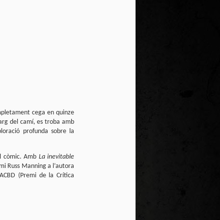
ompletament cega en quinze
larg del camí, es troba amb
ploració profunda sobre la
del còmic. Amb
La inevitable
remi Russ Manning a l’autora
ACBD (Premi de la Crítica