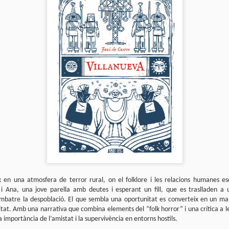
sobre com la societat contemporània ha transformat l’ac
dormir en un bé de consum o, pitjor encara, en un obstac
productivitat.
 en una atmosfera de terror rural, on el folklore i les relacions humanes e
 i Ana, una jove parella amb deutes i esperant un fill, que es traslladen a 
ombatre la despoblació. El que sembla una oportunitat es converteix en un ma
tat. Amb una narrativa que combina elements del “folk horror” i una crítica a le
a importància de l’amistat i la supervivència en entorns hostils.