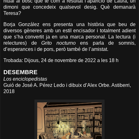
ritual al bosc que té com a resultat l’aparició de Laura, un
dimoni que concedeix qualsevol desig. Què demanarà
Teresa?
Borja González ens presenta una història que beu de
diversos gèneres amb un estil encisador i totalment adient
que s’ha convertit ja en una marca personal. La lectura (i
relectures) de
Grito nocturno
ens parla de somnis,
d’esperances i de pors, però també de l’amistat.
Trobada: Dijous, 24 de novembre de 2022 a les 18 h
DESEMBRE
Los enciclopedistas
Guió de José A. Pérez Ledo i dibuix d’Alex Orbe. Astiberri,
2018