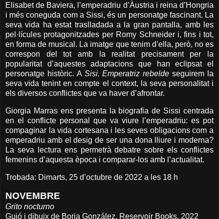
Elisabet de Baviera, l’emperadriu d’Àustria i reina d’Hongria
i més coneguda com a Sissi, és un personatge fascinant. La
seva vida ha estat traslladada a la gran pantalla, amb les
pel·lícules protagonitzades per Romy Schneider i, fins i tot,
en forma de musical. La imatge que tenim d’ella, però, no es
correspon del tot amb la realitat precisament per la
popularitat d’aquestes adaptacions que han eclipsat el
personatge històric. A
Sisi. Emperatriz rebelde
seguirem la
seva vida tenint en compte el context, la seva personalitat i
els diversos conflictes que va haver d’afrontar.
Giorgia Marras ens presenta la biografia de Sissi centrada
en el conflicte personal que va viure l’emperadriu: es pot
compaginar la vida cortesana i les seves obligacions com a
emperadriu amb el desig de ser una dona lliure i moderna?
La seva lectura ens permetrà debatre sobre els conflictes
femenins d’aquesta època i comparar-los amb l’actualitat.
Trobada: Dimarts, 25 d’octubre de 2022 a les 18 h
NOVEMBRE
Grito nocturno
Guió i dibuix de Borja González. Reservoir Books, 2022