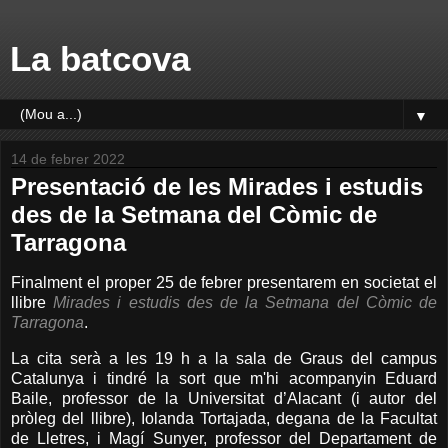
La batcova
▼
14 de febrer 2022
Presentació de les Mirades i estudis
des de la Setmana del Còmic de
Tarragona
Finalment el proper 25 de febrer presentarem en societat el
llibre
Mirades i estudis des de la Setmana del Còmic de
Tarragona
.
La cita serà a les 19 h a la sala de Graus del campus
Catalunya i tindré la sort que m'hi acompanyin Eduard
Baile, professor de la Universitat d’Alacant (i autor del
pròleg del llibre), Iolanda Tortajada, degana de la Facultat
de Lletres, i Magí Sunyer, professor del Departament de