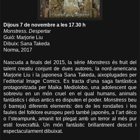
Dijous 7 de novembre a les 17.30 h
Monstress. Despertar
Guió: Marjorie Liu
Dibuix: Sana Takeda
Norma, 2017
Nascuda a finals del 2015, la sèrie
Monstress
és fruit del
talent creatiu conjunt de dues autores, la nord-americana
Marjorie Liu i la japonesa Sana Takeda, aixoplugades per
l’editorial Image Comics. Es tracta d’una saga fantàstica
protagonitzada per Maika Mediolobo, una adolescent que
sobreviu en un món cruel en el qual humans, animals
fantàstics i déus antics es disputen el poder.
Monstress
beu
(i barreja) diferents elements: des de les rondalles i les
faules del folklore europeu però també japonès, a l’art déco
o l’steampunk, amanit tot plegat amb un terror al més pur
estil lovecraftià. Un món fantàstic brillantment descrit i
espectacularment dibuixat.