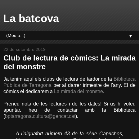
La batcova
▼
22 de setembre 2019
Club de lectura de còmics: La mirada
del monstre
Ja tenim aquí els clubs de lectura de tardor de la
Biblioteca
Pública de Tarragona
per al darrer trimestre de l'any. El de
còmics el dedicarem a
La mirada del monstre
.
Preneu nota de les lectures i de les dates! Si us hi voleu
apuntar, heu de contactar amb la Biblioteca
(
bptarragona.cultura@gencat.cat
).
A l’aiguafort número 43 de la sèrie Caprichos,