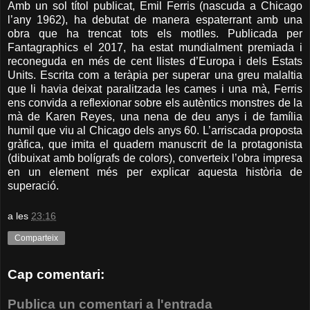
Amb un sol títol publicat, Emil Ferris (nascuda a Chicago
l’any 1962), ha debutat de manera espaterrant amb una
obra que ha trencat tots els motlles. Publicada per
Fantagraphics el 2017, ha estat mundialment premiada i
reconeguda en més de cent llistes d’Europa i dels Estats
Units. Escrita com a teràpia per superar una greu malaltia
que li havia deixat paralitzada les cames i una mà, Ferris
ens convida a reflexionar sobre els autèntics monstres de la
mà de Karen Reyes, una nena de deu anys i de família
humil que viu al Chicago dels anys 60. L’arriscada proposta
gràfica, que imita el quadern manuscrit de la protagonista
(dibuixat amb bolígrafs de colors), converteix l’obra impresa
en un element més per explicar aquesta història de
superació.
a les
23:16
Comparteix
Cap comentari:
Publica un comentari a l'entrada