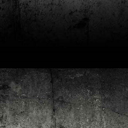
4
Lluís Recasens i Àngel Marí
Nascut a Barcelona l’any 1881 i mort a Blanes el 1948, Joan Junceda és
 dels noms més destacats entre els dibuixants, il·lustradors i caricaturistes
talans d’aquesta època. Tot i començar sense cap tipus de formació, ben
iat s’integrà dins la redacció del setmanari Cu-Cut!, participant activament en
tes les activitats organitzades des d’aquesta publicació i prenent partit pel
talanisme polític.
Club de lectura de còmics: hivern de 2025
EC
3
Abans de tancar el 2024, arriba l'hora de presentar les lectures del
primer trimestre del 2025 del club de lectura de còmics de la Biblioteca
blica de Tarragona, gratuït i virtual. El menú, ben variat: un personatge
àssic, l'adaptació d'una novel·la molt coneguda (i llegida) i una novetat molt
pactant. Aquí en teniu els detalls!
ner
rto Maltés.
Club de lectura de còmics: tardor de 2024
CT