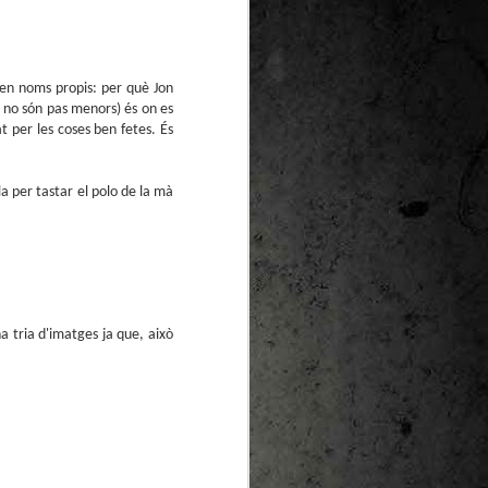
 en noms propis: per què Jon
, no són pas menors) és on es
at per les coses ben fetes. És
a per tastar el polo de la mà
a tria d'imatges ja que, això