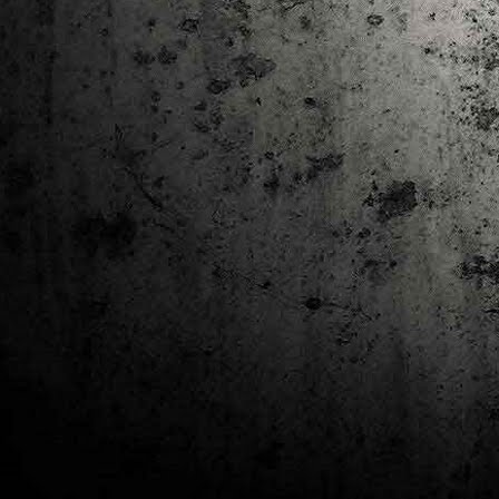
J
al
Co
Ta
M
Di
la
cò
ac
Es
de