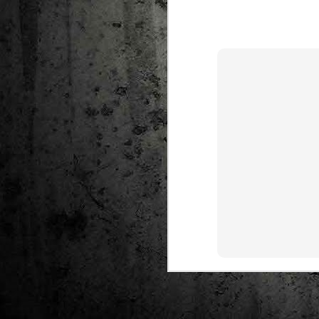
Ta
ha
tr
M
1
au
Se
pe
pr
cò
J