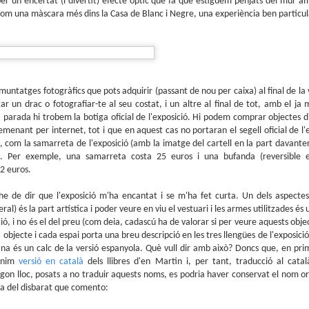
 per un encertat (i divertit) efecte òptic que fa que estiguem penjats del mu
Presentació de Los
Club de lectura de
OCT
SEP
 com una màscara més dins la Casa de Blanc i Negre, una experiència ben particula
6
25
orígenes de la revista
còmics: tardor 2025
Spirou a la llibreria El
Tenim a tocar el darrer
trimestre de l'any i això vol dir
Soterrani
lectures per als mesos d'octubre,
Si voleu descobrir els secrets de la
novembre i desembre.
revista Spirou, teniu una oportunitat
ideal el proper 23 d'octubre, a les set
 muntatges fotogràfics que pots adquirir (passant de nou per caixa) al final de la v
de la tarda, a la llibreria El Soterran, al
ar un drac o fotografiar-te al seu costat, i un altre al final de tot, amb el ja 
carrer August 50 de Tarragona.
parada hi trobem la botiga oficial de l'exposició. Hi podem comprar objectes di
Parlem de còmics: L’Emili Samper i els orígens de la
UL
ant per internet, tot i que en aquest cas no portaran el segell oficial de l'ex
Amb l'Eduard Baile, professor de la
1
revista Spirou
, com la samarreta de l'exposició (amb la imatge del cartell en la part davantera
Universitat d'Alacant i, sobretot, amic
rs. Per exemple, una samarreta costa 25 euros i una bufanda (reversible e
(i malalt dels còmics) conversaré
Parlem de còmics és l'espai de divulgació de Ràdio Molins de Rei (91.2
sobre els continguts del llibre. Segur
) que s'emet cada divendres, de la mà d'en Pau Moratalla, coresponsable
2 euros.
que passarem una bona estona.
l club de lectura de còmic de la biblioteca El Molí, amb l'Eli Arjona al control
cnic.
he de dir que l'exposició m'ha encantat i se m'ha fet curta. Un dels aspect
neral) és la part artística i poder veure en viu el vestuari i les armes utilitzades é
ió, i no és el del preu (com deia, cadascú ha de valorar si per veure aquests obj
a objecte i cada espai porta una breu descripció en les tres llengües de l'exposició
alana és un calc de la versió espanyola. Què vull dir amb això? Doncs que, en prim
enim
versió en català
dels llibres d'en Martin i, per tant, traducció al catal
egon lloc, posats a no traduir aquests noms, es podria haver conservat el nom or
Club de lectura de còmics: estiu de 2025
UN
a del disbarat que comento:
5
Arriba la caloreta i és un bon moment per endinsar-nos en les lectures