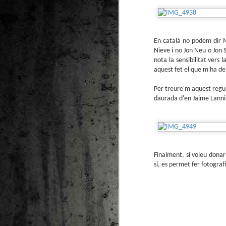
Pú
El
ju
En català no podem dir M
Nieve i no Jon Neu o Jon 
Ju
nota la sensibilitat vers 
Vi
aquest fet el que m'ha dei
Gu
Per treure'm aquest regus
daurada d'en Jaime Lanni
M
As
Vi
re
re
Po
Finalment, si voleu donar 
sí, es permet fer fotograf
M
2