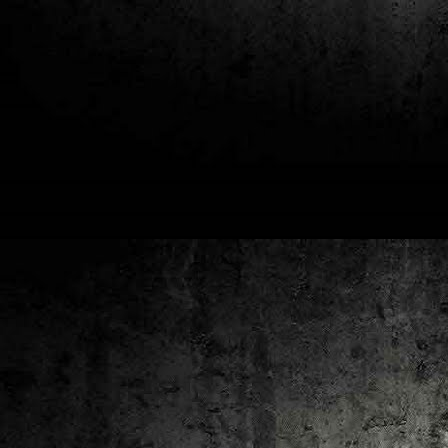
2
un
ca
av
to
ca
D
2
Pú
cl
im
Ge
Co
O