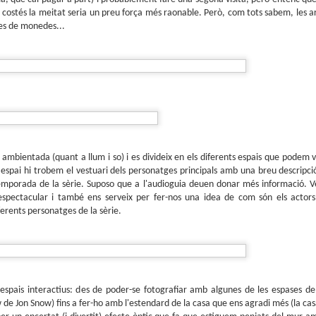
sobre com la societat contemporània ha transformat l’ac
 costés la meitat seria un preu força més raonable. Però, com tots sabem, les a
dormir en un bé de consum o, pitjor encara, en un obstac
les de monedes...
productivitat.
 ambientada (quant a llum i so) i es divideix en els diferents espais que podem v
a espai hi trobem el vestuari dels personatges principals amb una breu descripció
a temporada de la sèrie. Suposo que a l'audioguia deuen donar més informació. V
 espectacular i també ens serveix per fer-nos una idea de com són els actor
ferents personatges de la sèrie.
 espais interactius: des de poder-se fotografiar amb algunes de les espases de 
de Jon Snow) fins a fer-ho amb l'estendard de la casa que ens agradi més (la casa