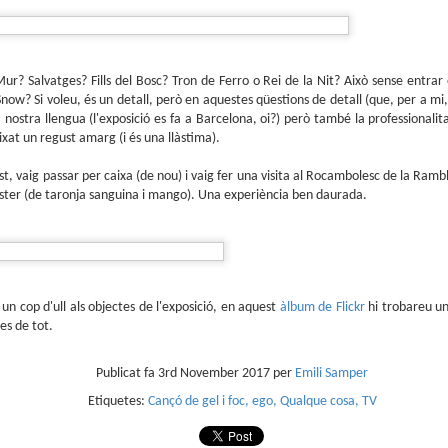
que farem aquest estiu al club de lectura de còmics de la Biblioteca
blica de Tarragona, virtualment, amb Tellfy.
 menú d'aquest estiu està format per dos plats que se serviran els mesos de
liol i de setembre:
ur? Salvatges? Fills del Bosc? Tron de Ferro o Rei de la Nit? Això sense entrar
Snow? Si voleu, és un detall, però en aquestes qüestions de detall (que, per a mi
liol
la nostra llengua (l'exposició es fa a Barcelona, oi?) però també la professionalit
llanueva
xat un regust amarg (i és una llàstima).
ió i dibuix de Javi de Castro
t, vaig passar per caixa (de nou) i vaig fer una visita al Rocambolesc de la Rambl
ster (de taronja sanguina i mango). Una experiència ben daurada.
Parlant de Spirou a No solo cine
AY
tiberri, 2021
5
El passat 2 de maig, Bruto Pomeroy em va convidar a participar al seu
llanueva ens submergeix en una atmosfera de terror rural, on el folklore i les
programa de Ràdio Puerto No Solo Cine per parlar de Los orígenes de la
lacions humanes esdevenen protagonistes.
vista Spirou.
deu recuperar el programa a YouTube.
un cop d'ull als objectes de l'exposició, en aquest
àlbum de Flickr
hi trobareu un
ies de tot.
Publicat fa
3rd November 2017
per
Emili Samper
Etiquetes:
Cançó de gel i foc
ego
Qualque cosa
TV
Club de lectura de còmics: primavera de 2025
AR
5
Superat el primer trimestre de 2025, és hora d'encetar el segon