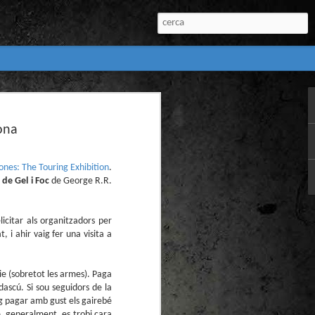
:
ona
l) de còmics de la
nú:
nes: The Touring Exhibition
.
de Gel i Foc
de George R.R.
licitar als organitzadors per
, i ahir vaig fer una visita a
rie (sobretot les armes). Paga
el Còmic 2018) i
Penyas torna amb
ascú. Si sou seguidors de la
n blanc. L’obra no
ig pagar amb gust els gairebé
igació profunda
e, generalment, es trobi cara