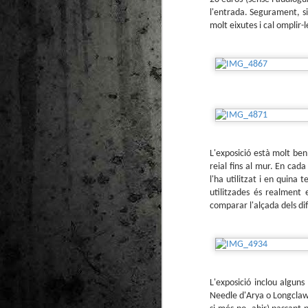
l'entrada. Segurament, si
molt eixutes i cal omplir-
L'exposició està molt ben
reial fins al mur. En cad
l'ha utilitzat i en quin
utilitzades és realment
comparar l'alçada dels di
L'exposició inclou alguns
Needle d'Arya o Longclaw 