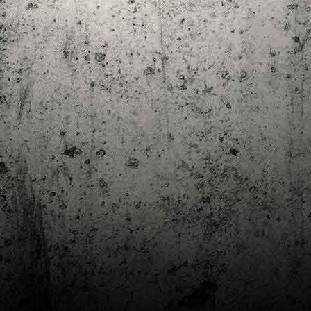
Club de lectura de còmics: estiu de 2024
UL
7
Arriba l'estiu i amb ell una nova edició del club de lectura per passar
aquests mesos de calor. En aquesta nova edició farem dues lectures: una
 juliol i l'altre al setembre!
m és habitual, les inscripcions es formalitzen a la Biblioteca Pública de
rragona i les lectures es podran llegir en edició digital.
Estudis en Comicologia al Còmic Barcelona
AY
1
Del 3 al 5 de maig la Fira Barcelona acull la 42a edició de Còmic
Barcelona (el Saló del Còmic de tota la vida).
vendres faré la visita anual i diumenge hi tornaré, aquest cop per participar a
 taula rodona Estudis en Comicologia: Els llibres de teoria i divulgació del
mic en els temps del podcast, a les 16 h, a la sala còmic 6, molt ben
ompanyat:
tudis en Comicologia: Els llibres de teoria i divulgació del còmic en els temps
l podcast.