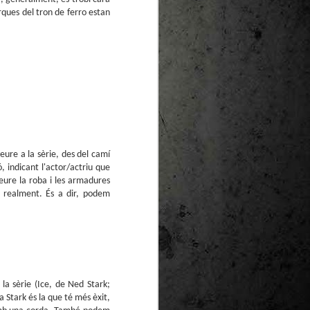
te natural de
rques del tron de ferro estan
le per a la
eure a la sèrie, des del camí
, indicant l'actor/actriu que
eure la roba i les armadures
s realment. És a dir, podem
la sèrie (Ice, de Ned Stark;
 Stark és la que té més èxit,