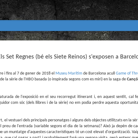
Club de lectura de còmics
MAR
31
ls Set Regnes (bé els Siete Reinos) s'exposen a Barcel
primavera 2026
Encetem nou trimestre al club de lectura (virtua
Biblioteca Pública de Tarragona i ho fem amb aquest me
e i fins al 7 de gener de 2018 el
Museu Marítim
de Barcelona acull
Game of Thro
ial de la sèrie de l'HBO basada (o inspirada segons com es miri) en la saga de
Cançó 
Abril
En vela / En blanc
turada de l'exposició en el seu recorregut itinerant i, en aquest sentit, cal fe
Guió i dibuix d’Ana Penyas
uidor com sóc (dels llibres i de la sèrie) no em podia perdre aquesta oportunitat
Salamandra Graphic, 2025
t, el vestuari dels principals personatges i alguns dels objectes utilitzats en la sè
Després de l’èxit d’Estamos todas bien (Premi Nacional d
Todo bajo el sol (llegit el 2023 al club de lectura), Ana 
 preu de l'entrada (variable segons el dia de la setmana)? Això ja depèn de cad
un assaig gràfic tan necessari com inquietant: En vela / E
 que un muntatge d'aquestes característiques té un cost elevat d'organització. Va
és només un relat íntim sobre l’insomni, sinó una invest
ia, que cal pagar a part) i probablement faré una segona visita, però entenc qu