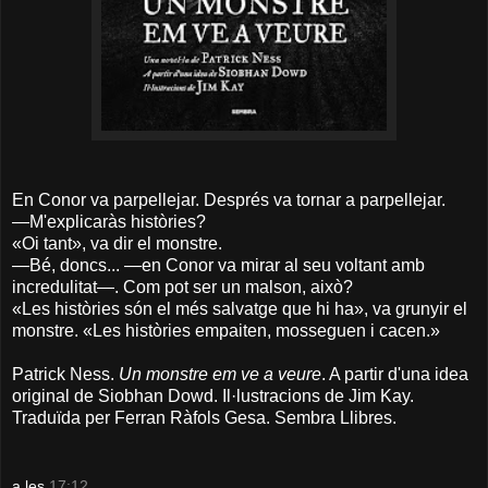
En Conor va parpellejar. Després va tornar a parpellejar.
—M'explicaràs històries?
«Oi tant», va dir el monstre.
—Bé, doncs... —en Conor va mirar al seu voltant amb
incredulitat—. Com pot ser un malson, això?
«Les històries són el més salvatge que hi ha», va grunyir el
monstre. «Les històries empaiten, mosseguen i cacen.»
Patrick Ness.
Un monstre em ve a veure
. A partir d'una idea
original de Siobhan Dowd. Il·lustracions de Jim Kay.
Traduïda per Ferran Ràfols Gesa. Sembra Llibres.
a les
17:12