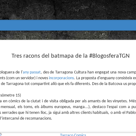
Club de lectura de còmics
MAR
31
Tres racons del batmapa de la #BlogosferaTGN
primavera 2026
Encetem nou trimestre al club de lectura (virtua
Biblioteca Pública de Tarragona i ho fem amb aquest me
bloguera de l'
any passat
, des de Tarragona Cultura han engegat una nova camp
nts (com un servidor) i noves
incorporacions
. La proposta d'enguany consisteix en
Abril
de Tarragona tot compartint allò que els fa diferents. Des de la Batcova us pro
En vela / En blanc
asòmetre 15)
Guió i dibuix d’Ana Penyas
da en còmics de la ciutat i de visita obligada per als amants de les vinyetes. Mé
 mensual, els toms, els àlbums europeus, manga...), destaco l’espai com a pu
Salamandra Graphic, 2025
 xerrades que hi tenen lloc, ja sigui amb altres clients habituals, o amb el Pabl
i l’intercanvi de recomanacions.
Després de l’èxit d’Estamos todas bien (Premi Nacional d
Todo bajo el sol (llegit el 2023 al club de lectura), Ana 
un assaig gràfic tan necessari com inquietant: En vela / E
és només un relat íntim sobre l’insomni, sinó una invest