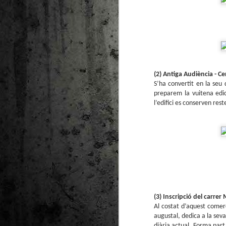
(2) Antiga Audiència - Cen
S’ha convertit en la seu
preparem la vuitena edici
l’edifici es conserven res
(3) Inscripció del carrer
Al costat d’aquest comerç
augustal, dedica a la sev
diària actual. Forma part d