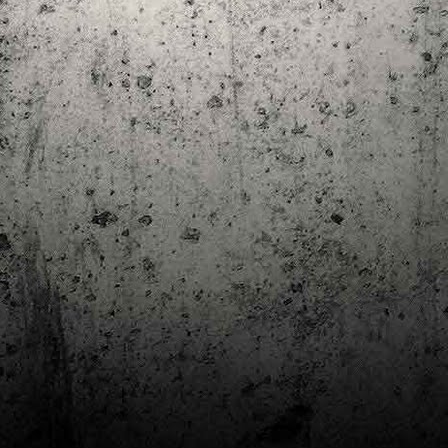
Club de lectura de còmics: estiu de 2024
UL
7
Arriba l'estiu i amb ell una nova edició del club de lectura per passar
aquests mesos de calor. En aquesta nova edició farem dues lectures: una
 juliol i l'altre al setembre!
m és habitual, les inscripcions es formalitzen a la Biblioteca Pública de
rragona i les lectures es podran llegir en edició digital.
Estudis en Comicologia al Còmic Barcelona
AY
1
Del 3 al 5 de maig la Fira Barcelona acull la 42a edició de Còmic
Barcelona (el Saló del Còmic de tota la vida).
vendres faré la visita anual i diumenge hi tornaré, aquest cop per participar a
 taula rodona Estudis en Comicologia: Els llibres de teoria i divulgació del
mic en els temps del podcast, a les 16 h, a la sala còmic 6, molt ben
ompanyat:
tudis en Comicologia: Els llibres de teoria i divulgació del còmic en els temps
l podcast.