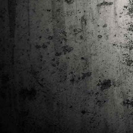
Ta
ha
tr
M
1
au
Se
pe
pr
cò
J