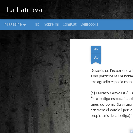
La batcova
Magazine
Inici
Sobre mi
ComiCat
Delirópolis
SEP
30
Després de l'experiència 
amb participants reincide
ens agradin especialment 
(1) Tarraco Comics
(C/ G
És la botiga especialitza
tipus de còmic (la grapa
estimem el còmic i per les
propietaris de la botiga) 