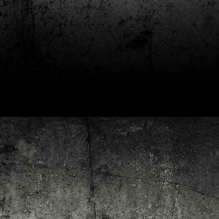
4
Lluís Recasens i Àngel Marí
Nascut a Barcelona l’any 1881 i mort a Blanes el 1948, Joan Junceda és
 dels noms més destacats entre els dibuixants, il·lustradors i caricaturistes
talans d’aquesta època. Tot i començar sense cap tipus de formació, ben
iat s’integrà dins la redacció del setmanari Cu-Cut!, participant activament en
tes les activitats organitzades des d’aquesta publicació i prenent partit pel
talanisme polític.
Club de lectura de còmics: hivern de 2025
EC
3
Abans de tancar el 2024, arriba l'hora de presentar les lectures del
primer trimestre del 2025 del club de lectura de còmics de la Biblioteca
blica de Tarragona, gratuït i virtual. El menú, ben variat: un personatge
àssic, l'adaptació d'una novel·la molt coneguda (i llegida) i una novetat molt
pactant. Aquí en teniu els detalls!
ner
rto Maltés.
Club de lectura de còmics: tardor de 2024
CT