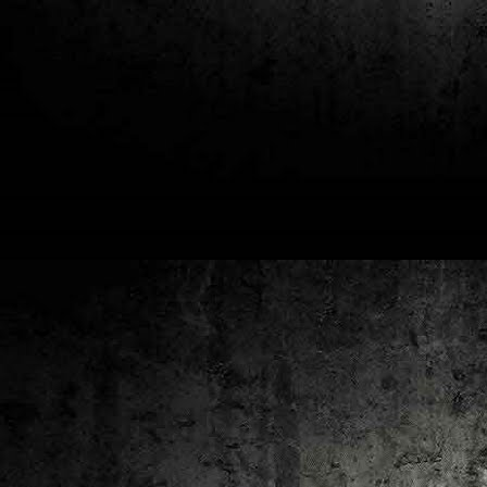
2
un
ca
av
to
ca
D
2
Pú
cl
im
Ge
Co
O