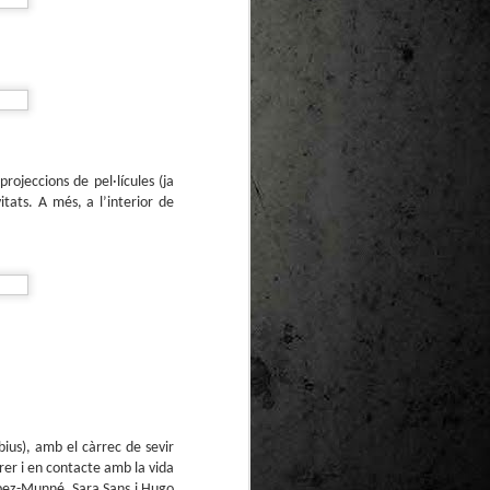
te natural de
le per a la
projeccions de pel·lícules (ja
tats. A més, a l’interior de
bius), amb el càrrec de sevir
rer i en contacte amb la vida
pez-Munné, Sara Sans i Hugo