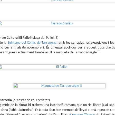
sobre com la societat contemporània ha transformat l’ac
dormir en un bé de consum o, pitjor encara, en un obstac
productivitat.
tre Cultural El Pallol
(plaça del Pallol, 3)
 de la
Setmana del Còmic de Tarragona
, amb les xerrades, les exposicions i les 
ó per a finals de novembre!). És un espai acollidor per a aquest tipus d’activi
tes antigues i actualment també acull la maqueta de Tarraco al segle II.
 Merceria
(al costat de cal Corderet)
 mític de la ciutat hi trobem una inscripció romana que un ric llibert (Gai Bae
a dona (Fabia Saturnina). Es tracta d'un bon exemple de llegat romà a peu de car
e l’itinerari “Les pedres parlen”, inclòs al llibre
A peu per Tàrraco
de Rafael Ló