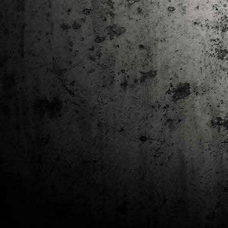
J
al
Co
Ta
M
Di
la
cò
ac
Es
de