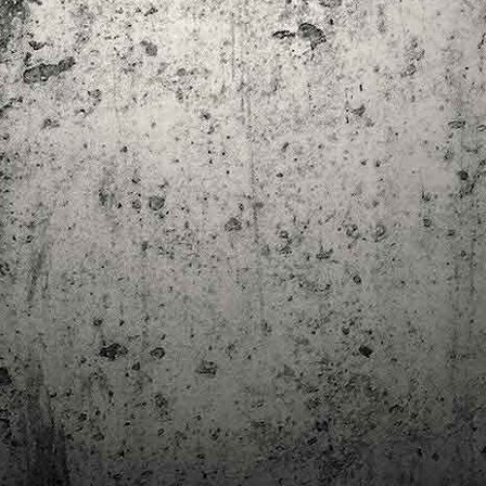
trimestre del club de lectura de còmics de la Biblioteca Pública de
rragona. I aquest és el menú ofert per als mesos d'abril, maig i juny. Com ja és
bitual, el club se segueix en modalitat virtual amb l'aplicació Tellfy i les
obades mensuals són per videoconferència.
Descobrint els orígens de la revista Spirou
AR
3
Ja tinc a les mans el resultat d'una feina que m'ha portat a capbussar-me
els darrers temps en la història del còmic europeu i dels seus grans
tors i personatges!
gur que coneixeu en Lucky Luke, els Barrufets, en Marsupilami o en Spirou,
rò sabíeu que van néixer en una revista? Le Journal de Spirou, publicada per
imera vegada el 21 d’abril de 1938, és una de les grans icones de l’escola de
mic franco-belga.
El compromís de Joan Junceda: ‘Somnis entre la boira’ de
AN