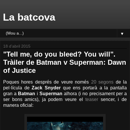
La batcova
▼
18 d’abril 2015
"Tell me, do you bleed? You will".
Tràiler de Batman v Superman: Dawn
of Justice
Poques hores després de veure només
20 segons
de la
pel·lícula de
Zack Snyder
que ens portarà a la pantalla
gran a
Batman
i
Superman
alhora (i no precisament per a
ser bons amics), ja podem veure el
teaser
sencer, i de
manera oficial: