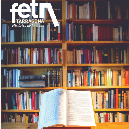
sobre com la societat contemporània ha transformat l’ac
dormir en un bé de consum o, pitjor encara, en un obstac
productivitat.