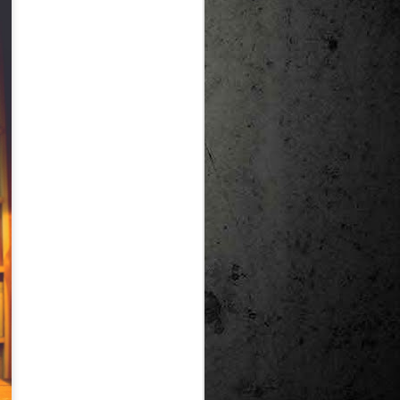
te natural de
le per a la