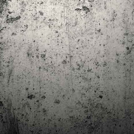
trimestre del club de lectura de còmics de la Biblioteca Pública de
rragona. I aquest és el menú ofert per als mesos d'abril, maig i juny. Com ja és
bitual, el club se segueix en modalitat virtual amb l'aplicació Tellfy i les
obades mensuals són per videoconferència.
Descobrint els orígens de la revista Spirou
AR
3
Ja tinc a les mans el resultat d'una feina que m'ha portat a capbussar-me
els darrers temps en la història del còmic europeu i dels seus grans
tors i personatges!
gur que coneixeu en Lucky Luke, els Barrufets, en Marsupilami o en Spirou,
rò sabíeu que van néixer en una revista? Le Journal de Spirou, publicada per
imera vegada el 21 d’abril de 1938, és una de les grans icones de l’escola de
mic franco-belga.
El compromís de Joan Junceda: ‘Somnis entre la boira’ de
AN