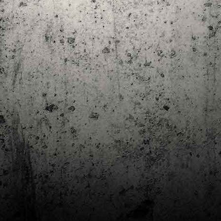
Club de lectura de còmics: estiu de 2024
UL
7
Arriba l'estiu i amb ell una nova edició del club de lectura per passar
aquests mesos de calor. En aquesta nova edició farem dues lectures: una
 juliol i l'altre al setembre!
m és habitual, les inscripcions es formalitzen a la Biblioteca Pública de
rragona i les lectures es podran llegir en edició digital.
Estudis en Comicologia al Còmic Barcelona
AY
1
Del 3 al 5 de maig la Fira Barcelona acull la 42a edició de Còmic
Barcelona (el Saló del Còmic de tota la vida).
vendres faré la visita anual i diumenge hi tornaré, aquest cop per participar a
 taula rodona Estudis en Comicologia: Els llibres de teoria i divulgació del
mic en els temps del podcast, a les 16 h, a la sala còmic 6, molt ben
ompanyat:
tudis en Comicologia: Els llibres de teoria i divulgació del còmic en els temps
l podcast.