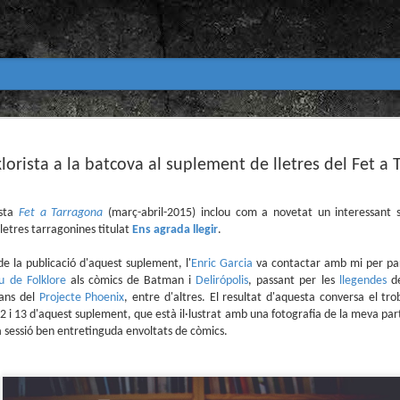
Club de lectura de còmics
MAR
31
lorista a la batcova al suplement de lletres del Fet a
primavera 2026
Encetem nou trimestre al club de lectura (virtua
Biblioteca Pública de Tarragona i ho fem amb aquest me
ista
Fet a Tarragona
(març-abril-2015) inclou com a novetat un interessant s
lletres tarragonines titulat
Ens agrada llegir
.
Abril
En vela / En blanc
 la publicació d'aquest suplement, l'
Enric Garcia
va contactar amb mi per par
u de Folklore
als còmics de Batman i
Delirópolis
, passant per les
llegendes
de
Guió i dibuix d’Ana Penyas
ans del
Projecte Phoenix
, entre d'altres. El resultat d'aquesta conversa el tr
12 i 13 d'aquest suplement, que està il·lustrat amb una fotografia de la meva part
Salamandra Graphic, 2025
 sessió ben entretinguda envoltats de còmics.
Després de l’èxit d’Estamos todas bien (Premi Nacional d
Todo bajo el sol (llegit el 2023 al club de lectura), Ana 
un assaig gràfic tan necessari com inquietant: En vela / E
és només un relat íntim sobre l’insomni, sinó una invest