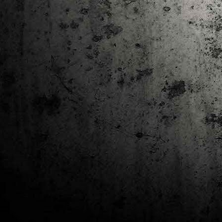
J
al
Co
Ta
M
Di
la
cò
ac
Es
de