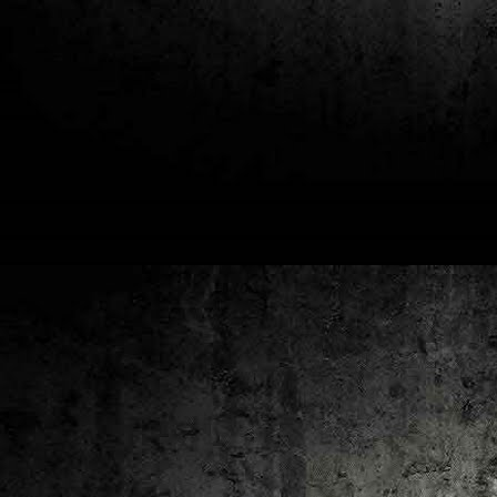
2
un
ca
av
to
ca
D
2
Pú
cl
im
Ge
Co
O