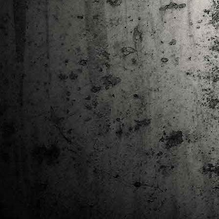
Ta
ha
tr
M
1
au
Se
pe
pr
cò
J