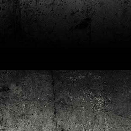
4
Lluís Recasens i Àngel Marí
Nascut a Barcelona l’any 1881 i mort a Blanes el 1948, Joan Junceda és
 dels noms més destacats entre els dibuixants, il·lustradors i caricaturistes
talans d’aquesta època. Tot i començar sense cap tipus de formació, ben
iat s’integrà dins la redacció del setmanari Cu-Cut!, participant activament en
tes les activitats organitzades des d’aquesta publicació i prenent partit pel
talanisme polític.
Club de lectura de còmics: hivern de 2025
EC
3
Abans de tancar el 2024, arriba l'hora de presentar les lectures del
primer trimestre del 2025 del club de lectura de còmics de la Biblioteca
blica de Tarragona, gratuït i virtual. El menú, ben variat: un personatge
àssic, l'adaptació d'una novel·la molt coneguda (i llegida) i una novetat molt
pactant. Aquí en teniu els detalls!
ner
rto Maltés.
Club de lectura de còmics: tardor de 2024
CT