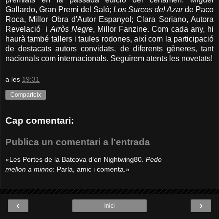
Gallardo, Gran Premi del Saló;
Los Surcos del Azar
de Paco
Roca, Millor Obra d'Autor Espanyol; Clara Soriano, Autora
Revelació i
Arròs Negre
, Millor Fanzine. Com cada any, hi
haurà també tallers i taules rodones, així com la participació
de destacats autors convidats, de diferents gèneres, tant
nacionals com internacionals. Seguirem atents les novetats!
a les
19:31
Comparteix
Cap comentari:
Publica un comentari a l'entrada
«Les Portes de la Batcova d’en Nightwing80.
Pedo
mellon a minno
: Parla, amic i comenta.»
‹
›
Inici