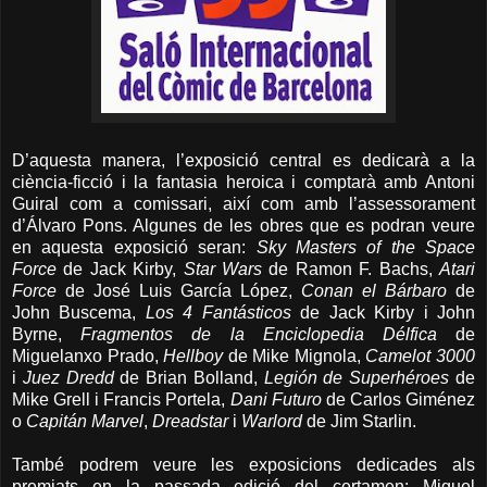
D’aquesta manera, l’exposició central es dedicarà a la
ciència-ficció i la fantasia heroica i comptarà amb Antoni
Guiral com a comissari, així com amb l’assessorament
d’Álvaro Pons. Algunes de les obres que es podran veure
en aquesta exposició seran:
Sky Masters of the Space
Force
de Jack Kirby,
Star Wars
de Ramon F. Bachs,
Atari
Force
de José Luis García López,
Conan el Bárbaro
de
John Buscema,
Los 4 Fantásticos
de Jack Kirby i John
Byrne,
Fragmentos de la Enciclopedia Délfica
de
Miguelanxo Prado,
Hellboy
de Mike Mignola,
Camelot 3000
i
Juez Dredd
de Brian Bolland,
Legión de Superhéroes
de
Mike Grell i Francis Portela,
Dani Futuro
de Carlos Giménez
o
Capitán Marvel
,
Dreadstar
i
Warlord
de Jim Starlin.
També podrem veure les exposicions dedicades als
premiats en la passada edició del certamen: Miguel