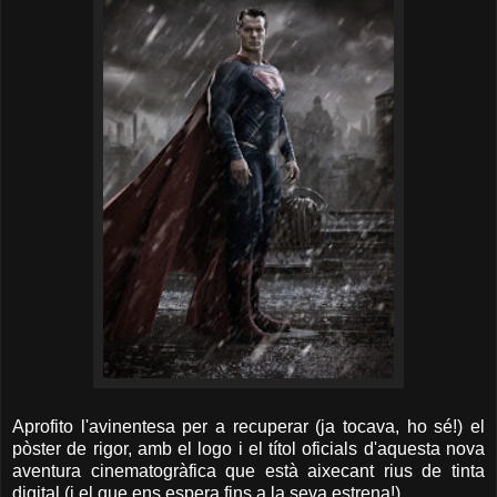
Aprofito l'avinentesa per a recuperar (ja tocava, ho sé!) el
pòster de rigor, amb el logo i el títol oficials d'aquesta nova
aventura cinematogràfica que està aixecant rius de tinta
digital (i el que ens espera fins a la seva estrena!).