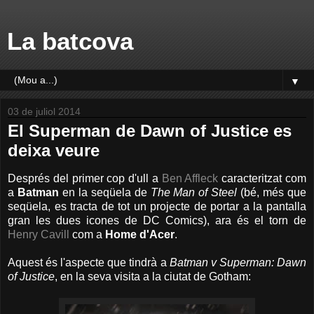
La batcova
▼
03 de juliol 2014
El Superman de Dawn of Justice es
deixa veure
Després del primer cop d'ull a
Ben Affleck
caracteritzat com
a
Batman
en la seqüela de
The Man of Steel
(bé, més que
seqüela, es tracta de tot un projecte de portar a la pantalla
gran les dues icones de DC Comics), ara és el torn de
Henry Cavill
com a
Home d'Acer
.
Aquest és l'aspecte que tindrà a
Batman v Superman: Dawn
of Justice
, en la seva visita a la ciutat de Gotham: