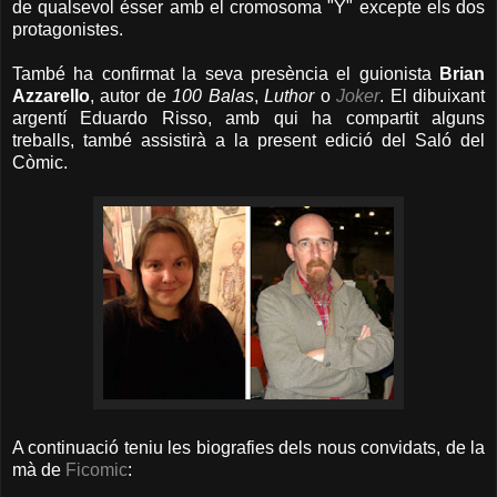
de qualsevol ésser amb el cromosoma "Y" excepte els dos
protagonistes.
També ha confirmat la seva presència el guionista
Brian
Azzarello
, autor de
100 Balas
,
Luthor
o
Joker
. El dibuixant
argentí Eduardo Risso, amb qui ha compartit alguns
treballs, també assistirà a la present edició del Saló del
Còmic.
A continuació teniu les biografies dels nous convidats, de la
mà de
Ficomic
: