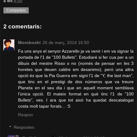
a les
8:00
Comparteix
2 comentaris:
Moroboshi
26 de març, 2014 16:50
Fa uns anys el senyor Azzarello ja va venir i em va signar la
portada de l'1 de "100 Bullets". Estudiaré si fer cua per a un
dibuix del mestre Risso o no (només de pensar en les 3
horetes que deuen caldre em desanimo), però una altra
opció és que la Pia Guerra em signi l'1 de "Y, the last man",
que tinc en el prestigi de dos números que va treure
Planeta en el seu dia i que en aquell moment semblava
l'única opció. El mateix format en què tinc l'1 de "100
Bullets", ves. I ara que tot això ha quedat descatalogat
costa molt tapar forats... :S
Respon
Respostes