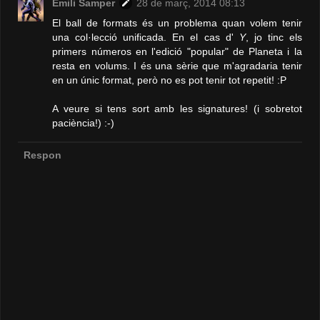
Emili Samper
28 de març, 2014 08:13
El ball de formats és un problema quan volem tenir
una col·lecció unificada. En el cas d'
Y
, jo tinc els
primers números en l'edició "popular" de Planeta i la
resta en volums. I és una sèrie que m'agradaria tenir
en un únic format, però no es pot tenir tot repetit! :P
A veure si tens sort amb les signatures! (i sobretot
paciència!) :-)
Respon