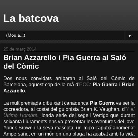
La batcova
▼
25 de març 2014
Brian Azzarello i Pia Guerra al Saló
del Còmic
Dos nous convidats arribaran al Saló del Còmic de
Barcelona, aquest cop de la mà d'
ECC
:
Pia Guerra
i
Brian
Azzarello
.
La multipremiada dibuixant canadenca
Pia Guerra
va ser la
cocreadora, al costat del guionista Brian K. Vaughan, d'
Y el
Último Hombre
, lloada sèrie del segell Vertigo que durant
seixanta lliuraments ens va presentar les aventures del jove
Yorick Brown i la seva mascota, un mico caputxí anomenat
Ampersand, en un món on una plaga ha acabat amb la vida