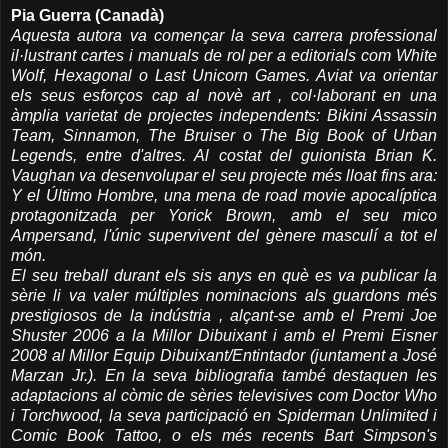
Pia Guerra (Canadà)
Aquesta autora va començar la seva carrera professional
il·lustrant cartes i manuals de rol per a editorials com White
Wolf, Hexagonal o Last Unicorn Games. Aviat va orientar
els seus esforços cap al novè art , col·laborant en una
àmplia varietat de projectes independents: Bikini Assassin
Team, Sinnamon, The Bruiser o The Big Book of Urban
Legends, entre d'altres. Al costat del guionista Brian K.
Vaughan va desenvolupar el seu projecte més lloat fins ara:
Y el Último Hombre, una mena de road movie apocalíptica
protagonitzada per Yorick Brown, amb el seu mico
Ampersand, l'únic supervivent del gènere masculí a tot el
món.
El seu treball durant els sis anys en què es va publicar la
sèrie li va valer múltiples nominacions als guardons més
prestigiosos de la indústria , alçant-se amb el Premi Joe
Shuster 2006 a la Millor Dibuixant i amb el Premi Eisner
2008 al Millor Equip Dibuixant/Entintador (juntament a José
Marzan Jr.). En la seva bibliografia també destaquen les
adaptacions al còmic de sèries televisives com Doctor Who
i Torchwood, la seva participació en Spiderman Unlimited i
Comic Book Tattoo, o els més recents Bart Simpson's