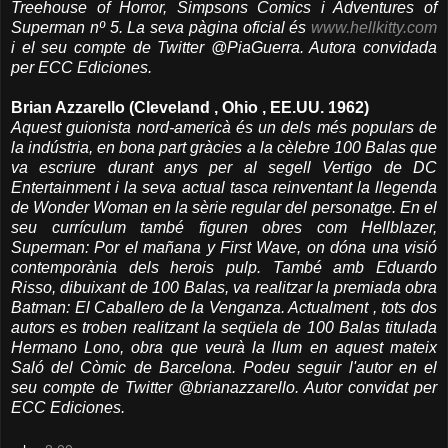
Treehouse of Horror, Simpsons Comics i Adventures of
Superman nº 5. La seva pàgina oficial és
www.hellkitty.com
i el seu compte de Twitter @PiaGuerra. Autora convidada
per ECC Ediciones.
Brian Azzarello (Cleveland , Ohio , EE.UU. 1962)
Aquest guionista nord-americà és un dels més populars de
la indústria, en bona part gràcies a la cèlebre 100 Balas que
va escriure durant anys per al segell Vertigo de DC
Entertainment i la seva actual tasca reinventant la llegenda
de Wonder Woman en la sèrie regular del personatge. En el
seu currículum també figuren obres com Hellblazer,
Superman: Por el mañana y First Wave, on dóna una visió
contemporània dels herois pulp. També amb Eduardo
Risso, dibuixant de 100 Balas, va realitzar la premiada obra
Batman: El Caballero de la Venganza. Actualment , tots dos
autors es troben realitzant la seqüela de 100 Balas titulada
Hermano Lono, obra que veurà la llum en aquest mateix
Saló del Còmic de Barcelona. Podeu seguir l'autor en el
seu compte de Twitter @brianazzarello. Autor convidat per
ECC Ediciones.