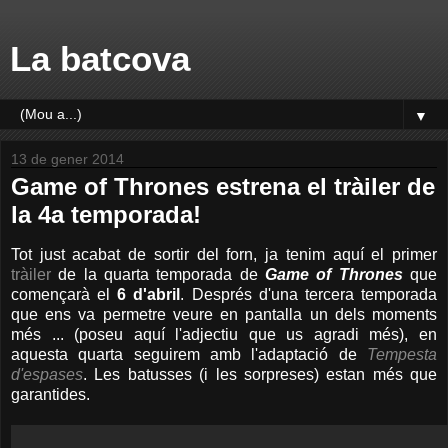
La batcova
▼
13 de gener 2014
Game of Thrones estrena el tràiler de
la 4a temporada!
Tot just acabat de sortir del forn, ja tenim aquí el primer
tràiler
de la quarta temporada de
Game of Thrones
que
començarà el
6 d'abril
. Després d'una tercera temporada
que ens va permetre veure en pantalla un dels moments
més ... (poseu aquí l'adjectiu que us agradi més), en
aquesta quarta seguirem amb l'adaptació de
Tempesta
d'espases
. Les batusses (i les sorpreses) estan més que
garantides.