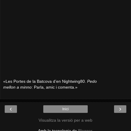
«Les Portes de la Batcova d’en Nightwing80.
Pedo
mellon a minno
: Parla, amic i comenta.»
‹
›
Inici
Visualitza la versió per a web
Amb la tecnologia de
Blogger
.