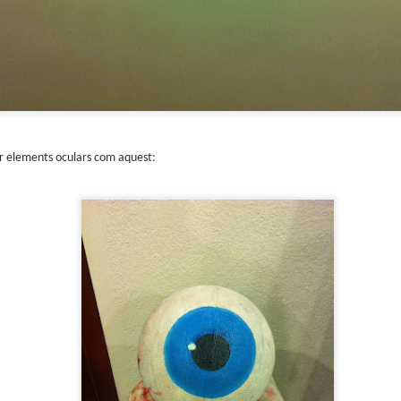
trimestre del club de lectura de còmics de la Biblioteca Pública de
rragona. I aquest és el menú ofert per als mesos d'abril, maig i juny. Com ja és
bitual, el club se segueix en modalitat virtual amb l'aplicació Tellfy i les
obades mensuals són per videoconferència.
er elements oculars com aquest:
Descobrint els orígens de la revista Spirou
AR
3
Ja tinc a les mans el resultat d'una feina que m'ha portat a capbussar-me
els darrers temps en la història del còmic europeu i dels seus grans
tors i personatges!
gur que coneixeu en Lucky Luke, els Barrufets, en Marsupilami o en Spirou,
rò sabíeu que van néixer en una revista? Le Journal de Spirou, publicada per
imera vegada el 21 d’abril de 1938, és una de les grans icones de l’escola de
mic franco-belga.
El compromís de Joan Junceda: ‘Somnis entre la boira’ de
AN