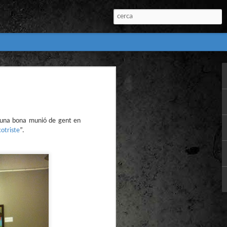
:
l) de còmics de la
nú:
 una bona munió de gent en
cotriste
”.
el Còmic 2018) i
Penyas torna amb
n blanc. L’obra no
igació profunda