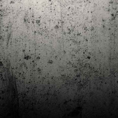
Club de lectura de còmics: estiu de 2024
UL
7
Arriba l'estiu i amb ell una nova edició del club de lectura per passar
aquests mesos de calor. En aquesta nova edició farem dues lectures: una
 juliol i l'altre al setembre!
m és habitual, les inscripcions es formalitzen a la Biblioteca Pública de
rragona i les lectures es podran llegir en edició digital.
Estudis en Comicologia al Còmic Barcelona
AY
1
Del 3 al 5 de maig la Fira Barcelona acull la 42a edició de Còmic
Barcelona (el Saló del Còmic de tota la vida).
vendres faré la visita anual i diumenge hi tornaré, aquest cop per participar a
 taula rodona Estudis en Comicologia: Els llibres de teoria i divulgació del
mic en els temps del podcast, a les 16 h, a la sala còmic 6, molt ben
ompanyat:
tudis en Comicologia: Els llibres de teoria i divulgació del còmic en els temps
l podcast.