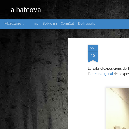
La batcova
Magazine
Inici
Sobre mi
ComiCat
Delirópolis
OCT
18
La sala d’exposicions de
l’
acte inaugural
de l’expos