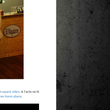
te natural de
le per a la
en
aquest vídeo
. A l’acte no hi
nes hores abans
.