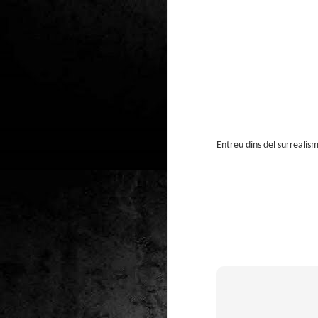
2
un
ca
av
to
ca
Entreu dins del surrealism
D
2
Pú
cl
im
Ge
Co
O