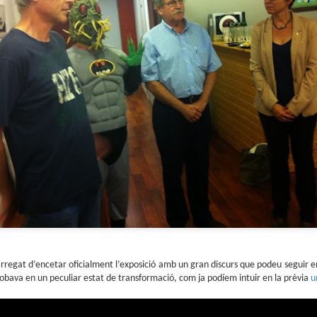
sobre com la societat contemporània ha transformat l’ac
dormir en un bé de consum o, pitjor encara, en un obstac
productivitat.
arregat d’encetar oficialment l’exposició amb un gran discurs que podeu seguir 
trobava en un peculiar estat de transformació, com ja podíem intuir en la prèvia
u