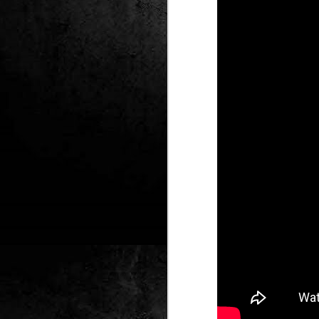
Club de lectura de
DEC
24
còmics: hivern 2026
Any nou, nou trimestre i noves
lectures al club de lectura de còmics
de la Biblioteca Pública de Tarragona,
gratuït i en línia amb l'aplicació Tellfy.
J
1
FM
de
tè
J
2