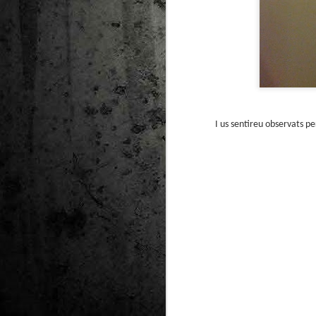
Ta
ha
tr
I us sentireu observats p
M
1
au
Se
pe
pr
cò
J