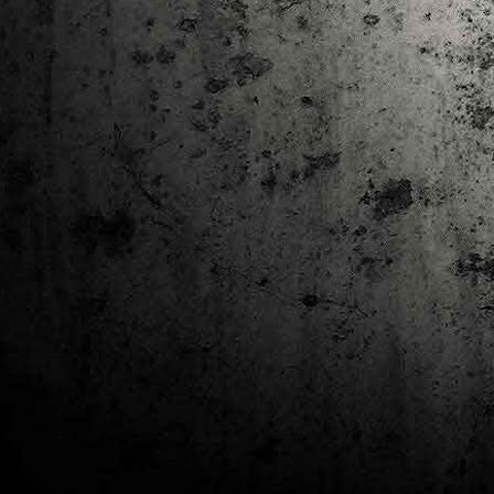
J
al
Co
Ta
M
Di
la
cò
ac
Es
de