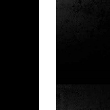
Un nou Corto Maltès
JUL
25
sense Hugo Pratt: ‘Sota
el sol de mitjanit’ de
Juan Díaz Canales i
Rubén Pellejero
Quan Hugo Pratt va morir l’any 1995,
semblava que també ho feia amb ell
l’inconfusible mariner de les
aventures romàntiques, filosòfiques i
aventureres, Corto Maltès. Tot i que el
mateix Pratt va arribar a insinuar que
no li faria res que algú altre prengués
el relleu –a diferència de l’intocable
Tintín d’Hergé–, la idea de nous
àlbums sense la seva firma semblava
poc menys que una heretgia.