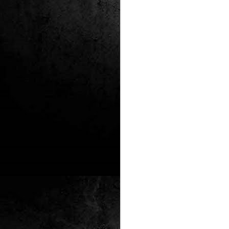
Club de lectura de
DEC
24
còmics: hivern 2026
Any nou, nou trimestre i noves
lectures al club de lectura de còmics
de la Biblioteca Pública de Tarragona,
gratuït i en línia amb l'aplicació Tellfy.
J
1
FM
de
tè
J
2