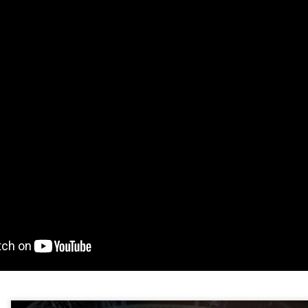
sobre com la societat contemporània ha transformat l’ac
dormir en un bé de consum o, pitjor encara, en un obstac
productivitat.