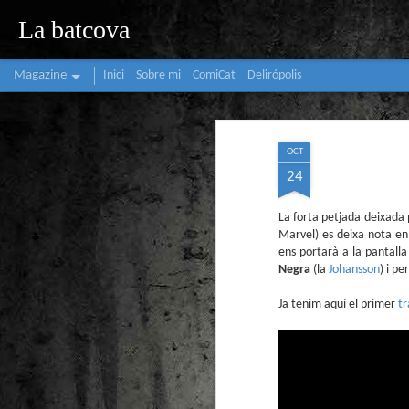
La batcova
Magazine
Inici
Sobre mi
ComiCat
Delirópolis
OCT
24
La forta petjada deixada
Marvel) es deixa nota en
ens portarà a la pantalla
Negra
(la
Johansson
) i p
Ja tenim aquí el primer
tr