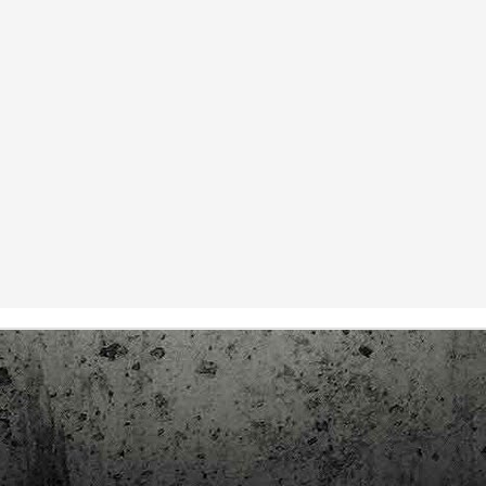
trimestre del club de lectura de còmics de la Biblioteca Pública de
rragona. I aquest és el menú ofert per als mesos d'abril, maig i juny. Com ja és
bitual, el club se segueix en modalitat virtual amb l'aplicació Tellfy i les
obades mensuals són per videoconferència.
Descobrint els orígens de la revista Spirou
AR
3
Ja tinc a les mans el resultat d'una feina que m'ha portat a capbussar-me
els darrers temps en la història del còmic europeu i dels seus grans
tors i personatges!
gur que coneixeu en Lucky Luke, els Barrufets, en Marsupilami o en Spirou,
rò sabíeu que van néixer en una revista? Le Journal de Spirou, publicada per
imera vegada el 21 d’abril de 1938, és una de les grans icones de l’escola de
mic franco-belga.
El compromís de Joan Junceda: ‘Somnis entre la boira’ de
AN