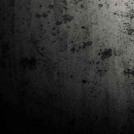
J
al
Co
Ta
M
Di
la
cò
ac
Es
de