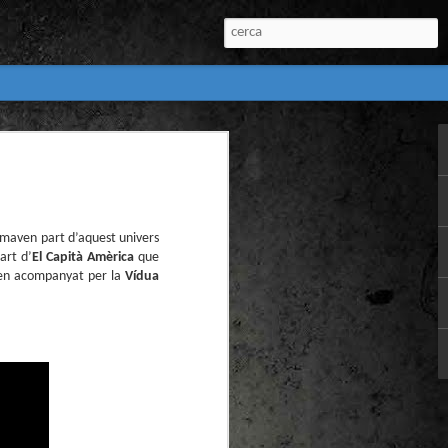
:
l) de còmics de la
nú:
ormaven part d’aquest univers
art d’
El Capità Amèrica
que
ben acompanyat per la
Vídua
el Còmic 2018) i
Penyas torna amb
n blanc. L’obra no
igació profunda