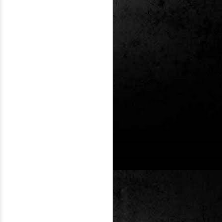
Un nou Corto Maltès
JUL
25
sense Hugo Pratt: ‘Sota
el sol de mitjanit’ de
Juan Díaz Canales i
Rubén Pellejero
Quan Hugo Pratt va morir l’any 1995,
semblava que també ho feia amb ell
l’inconfusible mariner de les
aventures romàntiques, filosòfiques i
aventureres, Corto Maltès. Tot i que el
mateix Pratt va arribar a insinuar que
no li faria res que algú altre prengués
el relleu –a diferència de l’intocable
Tintín d’Hergé–, la idea de nous
àlbums sense la seva firma semblava
poc menys que una heretgia.