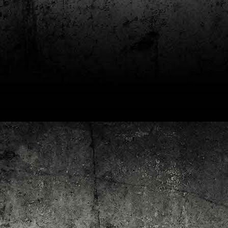
4
Lluís Recasens i Àngel Marí
Nascut a Barcelona l’any 1881 i mort a Blanes el 1948, Joan Junceda és
 dels noms més destacats entre els dibuixants, il·lustradors i caricaturistes
talans d’aquesta època. Tot i començar sense cap tipus de formació, ben
iat s’integrà dins la redacció del setmanari Cu-Cut!, participant activament en
tes les activitats organitzades des d’aquesta publicació i prenent partit pel
talanisme polític.
Club de lectura de còmics: hivern de 2025
EC
3
Abans de tancar el 2024, arriba l'hora de presentar les lectures del
primer trimestre del 2025 del club de lectura de còmics de la Biblioteca
blica de Tarragona, gratuït i virtual. El menú, ben variat: un personatge
àssic, l'adaptació d'una novel·la molt coneguda (i llegida) i una novetat molt
pactant. Aquí en teniu els detalls!
ner
rto Maltés.
Club de lectura de còmics: tardor de 2024
CT