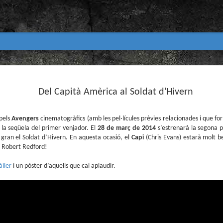
Club de lectura de còmics
MAR
31
Del Capità Amèrica al Soldat d'Hivern
primavera 2026
Encetem nou trimestre al club de lectura (virtua
Biblioteca Pública de Tarragona i ho fem amb aquest me
 pels
Avengers
cinematogràfics (amb les pel·lícules prèvies relacionades i que f
 la seqüela del primer venjador. El
28 de març de 2014
s’estrenarà la segona p
Abril
 gran el Soldat d’Hivern. En aquesta ocasió, el
Capi
(Chris Evans) estarà molt 
En vela / En blanc
er Robert Redford!
Guió i dibuix d’Ana Penyas
àiler
i un pòster d’aquells que cal aplaudir.
Salamandra Graphic, 2025
Després de l’èxit d’Estamos todas bien (Premi Nacional d
Todo bajo el sol (llegit el 2023 al club de lectura), Ana 
un assaig gràfic tan necessari com inquietant: En vela / E
és només un relat íntim sobre l’insomni, sinó una invest