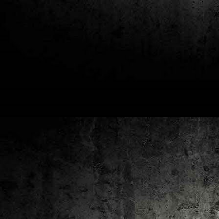
2
un
ca
av
to
ca
D
2
Pú
cl
im
Ge
Co
O