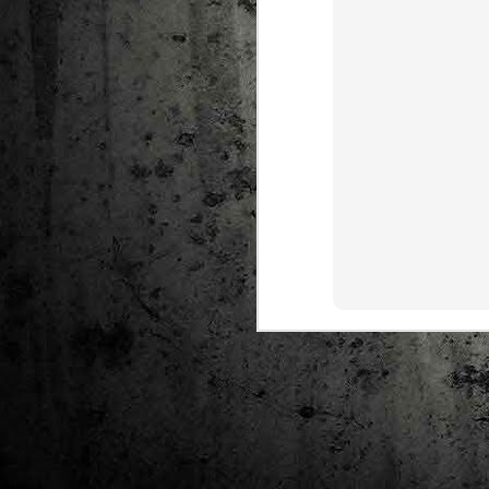
Ta
ha
tr
M
1
au
Se
pe
pr
cò
J