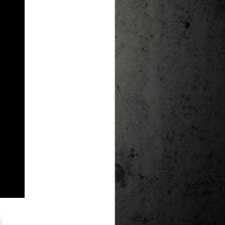
te natural de
le per a la