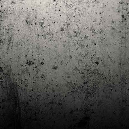
Club de lectura de còmics: estiu de 2024
UL
7
Arriba l'estiu i amb ell una nova edició del club de lectura per passar
aquests mesos de calor. En aquesta nova edició farem dues lectures: una
 juliol i l'altre al setembre!
m és habitual, les inscripcions es formalitzen a la Biblioteca Pública de
rragona i les lectures es podran llegir en edició digital.
Estudis en Comicologia al Còmic Barcelona
AY
1
Del 3 al 5 de maig la Fira Barcelona acull la 42a edició de Còmic
Barcelona (el Saló del Còmic de tota la vida).
vendres faré la visita anual i diumenge hi tornaré, aquest cop per participar a
 taula rodona Estudis en Comicologia: Els llibres de teoria i divulgació del
mic en els temps del podcast, a les 16 h, a la sala còmic 6, molt ben
ompanyat:
tudis en Comicologia: Els llibres de teoria i divulgació del còmic en els temps
l podcast.