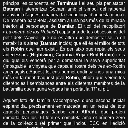
principal es concentra en
Terminus
i el seu pla per atacar
Batman
i aterroritzar Gotham amb el símbol del ratpenat
(canviant d’aquesta manera la simbologia d’aquesta icona).
De manera paral·lela, assistim a una pas més de la mirada
interior al personatge de
Damian
. El títol del recopilatori
(
“La guerra de los Robins
”) capta una de les obsessions del
petit dels Wayne, que no és altra que demostrar-se, a ell
mateix i als altres (
Batman
inclòs) que ell és el millor de tots
els
Robin
que han existit. És per això que repta els seus
antecessors (
Nightwing, Caputxa Roja
i
Red Robin
) i els
diu que els vencerà per a demostrar la seva superioritat
(impagable la vinyeta que capta el rostre dels tres ex-Robin
amenaçats). Aquest fet ens permet endinsar-nos una mica
més en la ment d’aquest jove
Robin
, alhora que veiem les
diferències i semblances entre els diferents membres de la
batfamília que alguna vegada han portat la “R” al pit.
Aquest foto de família s’acompanya d’una escena inicial
esplèndida, precisament emmarcada en un retrat de tots
aquests personatges (també amb
Alfred
), que pretén
immortalitzar-los. El tom es completa amb el número zero
de la col·lecció (el primer que inclou ECC en l’edició