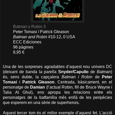
Batman y Robin 3
Peter Tomasi / Patrick Gleason
Batman and Robin
#10-12, 0 USA
ECC Ediciones
96 pàgines
8,95 €
Una de les sorpreses agradables d’aquest nou univers DC
(deixant de banda la parella
Snyder/Capullo
de
Batman
)
és, sens dubte, la capçalera
Batman i Robin
de
Peter
Tomasi
i
Patrick Gleason
. Centrada, bàsicament, en el
personatge de
Damian
(l’actual Robin, fill de Bruce Wayne i
Talia Al Ghul), ens apropa les relacions entre els
personatges de la batfamília més enllà de les peripècies
que esperem en una sèrie de superherois.
Aquest tercer tom és el millor exemple d’aquest fet. L’acció