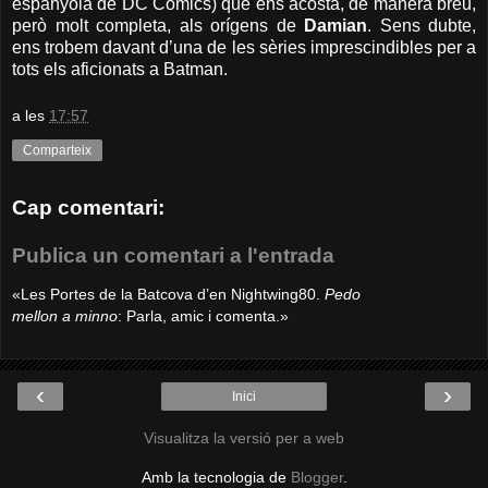
espanyola de DC Comics) que ens acosta, de manera breu,
però molt completa, als orígens de
Damian
. Sens dubte,
ens trobem davant d’una de les sèries imprescindibles per a
tots els aficionats a Batman.
a les
17:57
Comparteix
Cap comentari:
Publica un comentari a l'entrada
«Les Portes de la Batcova d’en Nightwing80.
Pedo
mellon a minno
: Parla, amic i comenta.»
‹
›
Inici
Visualitza la versió per a web
Amb la tecnologia de
Blogger
.