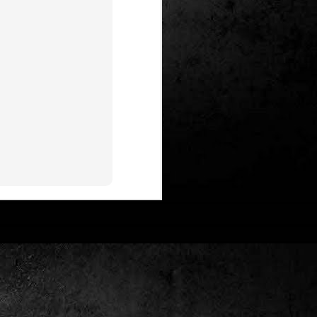
Un nou Corto Maltès
JUL
25
sense Hugo Pratt: ‘Sota
el sol de mitjanit’ de
Juan Díaz Canales i
Rubén Pellejero
Quan Hugo Pratt va morir l’any 1995,
semblava que també ho feia amb ell
l’inconfusible mariner de les
aventures romàntiques, filosòfiques i
aventureres, Corto Maltès. Tot i que el
mateix Pratt va arribar a insinuar que
no li faria res que algú altre prengués
el relleu –a diferència de l’intocable
Tintín d’Hergé–, la idea de nous
àlbums sense la seva firma semblava
poc menys que una heretgia.