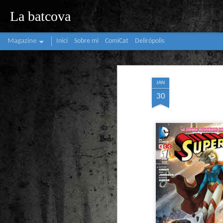
La batcova
Magazine
Inici
Sobre mi
ComiCat
Delirópolis
JAN
30