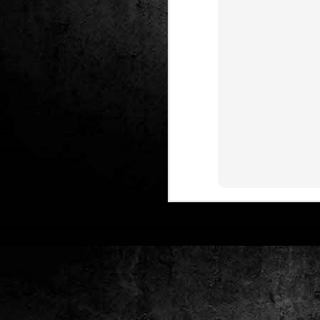
Club de lectura de
DEC
24
còmics: hivern 2026
Any nou, nou trimestre i noves
lectures al club de lectura de còmics
de la Biblioteca Pública de Tarragona,
gratuït i en línia amb l'aplicació Tellfy.
J
1
FM
de
tè
J
2