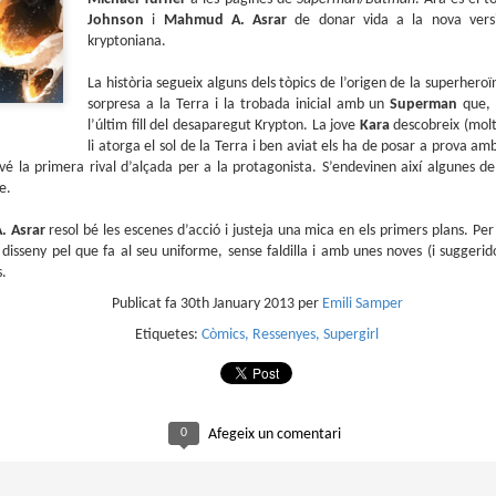
sobre com la societat contemporània ha transformat l’ac
Johnson
i
Mahmud A. Asrar
de donar vida a la nova versi
dormir en un bé de consum o, pitjor encara, en un obstac
kryptoniana.
productivitat.
La història segueix alguns dels tòpics de l’origen de la superhero
sorpresa a la Terra i la trobada inicial amb un
Superman
que, 
l’últim fill del desaparegut Krypton. La jove
Kara
descobreix (molt
li atorga el sol de la Terra i ben aviat els ha de posar a prova am
la primera rival d’alçada per a la protagonista. S’endevinen així algunes de
e.
 Asrar
resol bé les escenes d’acció i justeja una mica en els primers plans. P
sseny pel que fa al seu uniforme, sense faldilla i amb unes noves (i suggerid
s.
Publicat fa
30th January 2013
per
Emili Samper
Etiquetes:
Còmics
Ressenyes
Supergirl
0
Afegeix un comentari