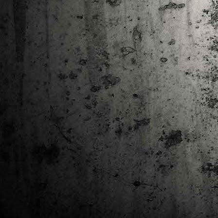
Ta
ha
tr
M
1
au
Se
pe
pr
cò
J