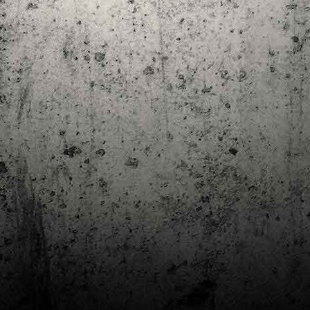
Club de lectura de còmics: estiu de 2024
UL
7
Arriba l'estiu i amb ell una nova edició del club de lectura per passar
aquests mesos de calor. En aquesta nova edició farem dues lectures: una
 juliol i l'altre al setembre!
m és habitual, les inscripcions es formalitzen a la Biblioteca Pública de
rragona i les lectures es podran llegir en edició digital.
Estudis en Comicologia al Còmic Barcelona
AY
1
Del 3 al 5 de maig la Fira Barcelona acull la 42a edició de Còmic
Barcelona (el Saló del Còmic de tota la vida).
vendres faré la visita anual i diumenge hi tornaré, aquest cop per participar a
 taula rodona Estudis en Comicologia: Els llibres de teoria i divulgació del
mic en els temps del podcast, a les 16 h, a la sala còmic 6, molt ben
ompanyat:
tudis en Comicologia: Els llibres de teoria i divulgació del còmic en els temps
l podcast.