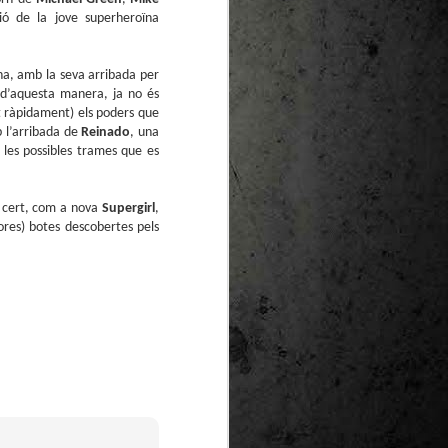
te natural de
ó de la jove superheroïna
le per a la
ïna, amb la seva arribada per
d’aquesta manera, ja no és
 ràpidament) els poders que
b l’arribada de
Reinado
, una
 les possibles trames que es
er cert, com a nova
Supergirl
,
ores) botes descobertes pels