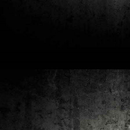
2
un
ca
av
to
ca
D
2
Pú
cl
im
Ge
Co
O