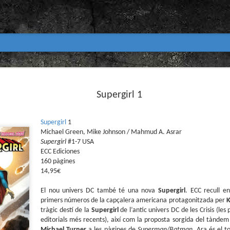
Club de lectura de còmics
MAR
31
Supergirl 1
primavera 2026
Encetem nou trimestre al club de lectura (virtua
Biblioteca Pública de Tarragona i ho fem amb aquest me
Supergirl
1
Michael Green, Mike Johnson / Mahmud A. Asrar
Abril
Supergirl
#1-7 USA
En vela / En blanc
ECC Ediciones
160 pàgines
Guió i dibuix d’Ana Penyas
14,95€
Salamandra Graphic, 2025
El nou univers DC també té una nova
Supergirl
. ECC recull e
primers números de la capçalera americana protagonitzada per
Després de l’èxit d’Estamos todas bien (Premi Nacional d
K
Todo bajo el sol (llegit el 2023 al club de lectura), Ana 
tràgic destí de la
Supergirl
de l’antic univers DC de les Crisis (le
un assaig gràfic tan necessari com inquietant: En vela / E
editorials més recents), així com la proposta sorgida del tànde
és només un relat íntim sobre l’insomni, sinó una invest
Michael Turner
a les pàgines de
Superman/Batman
. Ara és el 