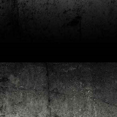
4
Lluís Recasens i Àngel Marí
Nascut a Barcelona l’any 1881 i mort a Blanes el 1948, Joan Junceda és
 dels noms més destacats entre els dibuixants, il·lustradors i caricaturistes
talans d’aquesta època. Tot i començar sense cap tipus de formació, ben
iat s’integrà dins la redacció del setmanari Cu-Cut!, participant activament en
tes les activitats organitzades des d’aquesta publicació i prenent partit pel
talanisme polític.
Club de lectura de còmics: hivern de 2025
EC
3
Abans de tancar el 2024, arriba l'hora de presentar les lectures del
primer trimestre del 2025 del club de lectura de còmics de la Biblioteca
blica de Tarragona, gratuït i virtual. El menú, ben variat: un personatge
àssic, l'adaptació d'una novel·la molt coneguda (i llegida) i una novetat molt
pactant. Aquí en teniu els detalls!
ner
rto Maltés.
Club de lectura de còmics: tardor de 2024
CT