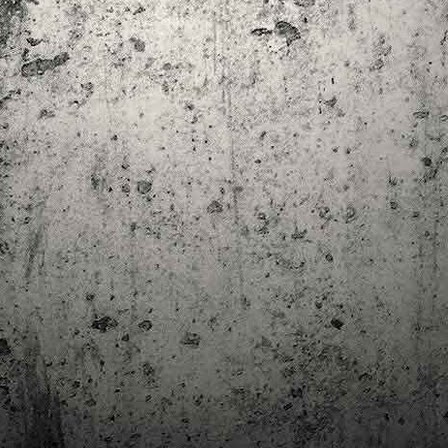
trimestre del club de lectura de còmics de la Biblioteca Pública de
rragona. I aquest és el menú ofert per als mesos d'abril, maig i juny. Com ja és
bitual, el club se segueix en modalitat virtual amb l'aplicació Tellfy i les
obades mensuals són per videoconferència.
Descobrint els orígens de la revista Spirou
AR
3
Ja tinc a les mans el resultat d'una feina que m'ha portat a capbussar-me
els darrers temps en la història del còmic europeu i dels seus grans
tors i personatges!
gur que coneixeu en Lucky Luke, els Barrufets, en Marsupilami o en Spirou,
rò sabíeu que van néixer en una revista? Le Journal de Spirou, publicada per
imera vegada el 21 d’abril de 1938, és una de les grans icones de l’escola de
mic franco-belga.
El compromís de Joan Junceda: ‘Somnis entre la boira’ de
AN