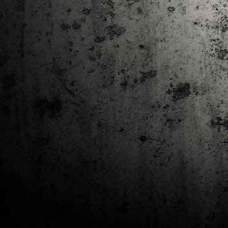
J
al
Co
Ta
M
Di
la
cò
ac
Es
de