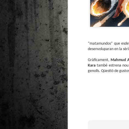
“matamundos” que esdevé 
desenvoluparan en la sèri
Gràficament,
Mahmud A.
Kara
també estrena nou di
genolls. Qüestió de gusto