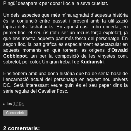
Pingüí desapareix per donar lloc a la seva crueltat.
Un dels aspectes que més m’ha agradat d’aquesta història
és la conjunció entre passat i present amb la utilització
tòpica dels flashabacks. En aquest cas, trobo encertat, en
primer lloc, el seu ús (tot i ser un recurs força explotat), ja
que ens mostra aquesta part més fosca del personatge. En
segon lloc, la part gràfica és especialment espectacular en
aquests moments en què tornem las orígens d’
Oswald
Cobblepot
, tan per la composició de les vinyetes com,
sobretot, pel color. Un gran treball de
Kudranski
.
Ens trobem amb una bona història que ha de ser la base de
l’encarnació actual del personatge en aquest nou univers
DC. Serà interessant veure quin és el seu paper dins la
sèrie regular del Cavaller Fosc.
a les
12:05
Comparteix
2 comentaris: