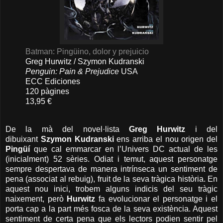
Batman: Pingüino, dolor y prejuicio
Greg Hurwitz / Szymon Kudranski
Penguin: Pain & Prejudice
USA
ECC Ediciones
120 pàgines
13,95 €
De la mà del novel·lista
Greg Hurwitz
i del
dibuixant
Szymon Kudranski
ens arriba el nou origen del
Pingüí
que cal emmarcar en l’Univers DC actual de les
(inicialment) 52 sèries. Odiat i temut, aquest personatge
sempre despertava de manera intrínseca un sentiment de
pena (associat al rebuig), fruit de la seva tràgica història. En
aquest nou inici, trobem alguns indicis del seu tràgic
naixement, però
Hurwitz
fa evolucionar el personatge i el
porta cap a la part més fosca de la seva existència. Aquest
sentiment de certa pena que els lectors podien sentir pel