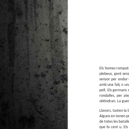
Els homes romputs
plebeus, gent senz
senyor per endur-s
amb una falç o una
pell. Els germans 
rondalles, per ai
obtindran. La guer
Llavors, tasten la 
Alguns en tenen pr
de totes les batal
que fa cent u. Els