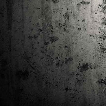
Ta
ha
tr
M
1
au
Se
pe
pr
cò
J