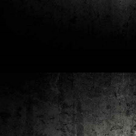
2
un
ca
av
to
ca
D
2
Pú
cl
im
Ge
Co
O