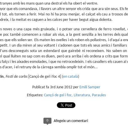
tranyes amb les mans quan una destral els ha obert el ventre.
Presentació de Los
Club de lectura de
OCT
SEP
yor que els comandava, i llavors un altre senyor els crida que ara són seus. Els f
6
25
orígenes de la revista
còmics: tardor 2025
l tot, els tornen a ferir. Mai no hi ha prou menjar, el calçat els cau a trossos d
Spirou a la llibreria El
Tenim a tocar el darrer
podreix, i la meitat es caguen a les calces per haver begut aigua dolenta.
trimestre de l'any i això vol dir
Soterrani
lectures per als mesos d'octubre,
Si voleu descobrir els secrets de la
es noves o una capa més gruixuda, i o potser una cervellera de ferro rovellat, 
novembre i desembre.
revista Spirou, teniu una oportunitat
de poc també comencen a robar als vius, a la gent senzilla a les terres dels qua
ideal el proper 23 d'octubre, a les set
 que ells solien ser. Els maten les ovelles i els roben els pollastres, i d’aquí a en
de la tarda, a la llibreria El Soterran, al
petit. I un dia miren al seu voltant i s’adonen que tots els seus amics i familiar
carrer August 50 de Tarragona.
t d’uns desconeguts sota un estendard que gairebé ni reconeixen. No saben on
Parlem de còmics: L’Emili Samper i els orígens de la
UL
Amb l'Eduard Baile, professor de la
el qual lluiten no sap com es diuen, però ara arriba i els ordena a crits que form
1
revista Spirou
Universitat d'Alacant i, sobretot, amic
s falçs i les aixades esmolades, i que no retrocedeixin. I els cavallers els cauen
(i malalt dels còmics) conversaré
Parlem de còmics és l'espai de divulgació de Ràdio Molins de Rei (91.2
s d’acer, i el retruny de la càrrega sembla omplir tot el món...
sobre els continguts del llibre. Segur
) que s'emet cada divendres, de la mà d'en Pau Moratalla, coresponsable
que passarem una bona estona.
l club de lectura de còmic de la biblioteca El Molí, amb l'Eli Arjona al control
tin
,
Festí de corbs
[Cançó de gel i foc 4] (
en català
)
cnic.
Publicat fa
3rd June 2012
per
Emili Samper
Etiquetes:
Cançó de gel i foc
Literatura
Paraules
Club de lectura de còmics: estiu de 2025
UN
0
Afegeix un comentari
5
Arriba la caloreta i és un bon moment per endinsar-nos en les lectures