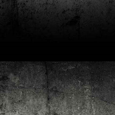
4
Lluís Recasens i Àngel Marí
Nascut a Barcelona l’any 1881 i mort a Blanes el 1948, Joan Junceda és
 dels noms més destacats entre els dibuixants, il·lustradors i caricaturistes
talans d’aquesta època. Tot i començar sense cap tipus de formació, ben
iat s’integrà dins la redacció del setmanari Cu-Cut!, participant activament en
tes les activitats organitzades des d’aquesta publicació i prenent partit pel
talanisme polític.
Club de lectura de còmics: hivern de 2025
EC
3
Abans de tancar el 2024, arriba l'hora de presentar les lectures del
primer trimestre del 2025 del club de lectura de còmics de la Biblioteca
blica de Tarragona, gratuït i virtual. El menú, ben variat: un personatge
àssic, l'adaptació d'una novel·la molt coneguda (i llegida) i una novetat molt
pactant. Aquí en teniu els detalls!
ner
rto Maltés.
Club de lectura de còmics: tardor de 2024
CT