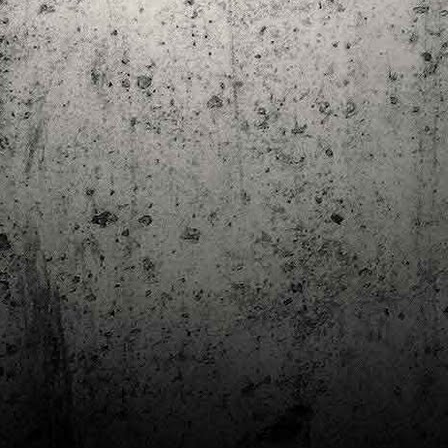
Club de lectura de còmics: estiu de 2024
UL
7
Arriba l'estiu i amb ell una nova edició del club de lectura per passar
aquests mesos de calor. En aquesta nova edició farem dues lectures: una
 juliol i l'altre al setembre!
m és habitual, les inscripcions es formalitzen a la Biblioteca Pública de
rragona i les lectures es podran llegir en edició digital.
Estudis en Comicologia al Còmic Barcelona
AY
1
Del 3 al 5 de maig la Fira Barcelona acull la 42a edició de Còmic
Barcelona (el Saló del Còmic de tota la vida).
vendres faré la visita anual i diumenge hi tornaré, aquest cop per participar a
 taula rodona Estudis en Comicologia: Els llibres de teoria i divulgació del
mic en els temps del podcast, a les 16 h, a la sala còmic 6, molt ben
ompanyat:
tudis en Comicologia: Els llibres de teoria i divulgació del còmic en els temps
l podcast.