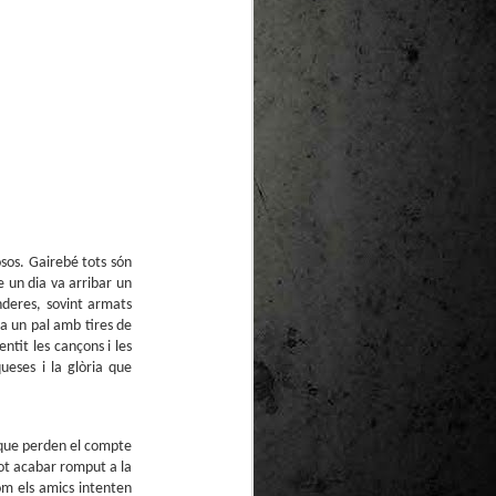
te natural de
le per a la
sos. Gairebé tots són
e un dia va arribar un
nderes, sovint armats
a un pal amb tires de
ntit les cançons i les
ueses i la glòria que
 que perden el compte
pot acabar romput a la
om els amics intenten