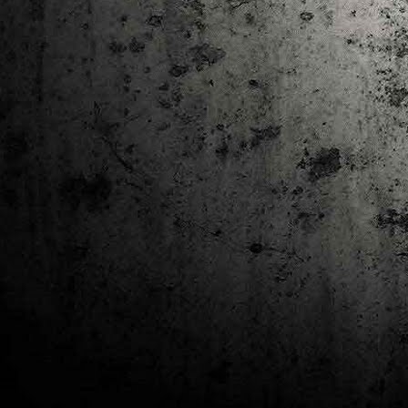
J
al
Co
Ta
M
Di
la
cò
ac
Es
de