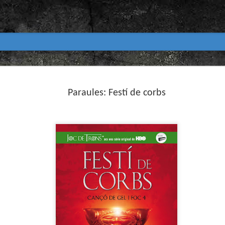
Club de lectura de còmics
MAR
31
Paraules: Festí de corbs
primavera 2026
Encetem nou trimestre al club de lectura (virtua
Biblioteca Pública de Tarragona i ho fem amb aquest me
Abril
En vela / En blanc
Guió i dibuix d’Ana Penyas
Salamandra Graphic, 2025
Després de l’èxit d’Estamos todas bien (Premi Nacional d
Todo bajo el sol (llegit el 2023 al club de lectura), Ana 
un assaig gràfic tan necessari com inquietant: En vela / E
és només un relat íntim sobre l’insomni, sinó una invest