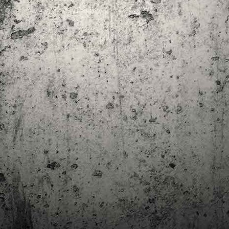
trimestre del club de lectura de còmics de la Biblioteca Pública de
rragona. I aquest és el menú ofert per als mesos d'abril, maig i juny. Com ja és
bitual, el club se segueix en modalitat virtual amb l'aplicació Tellfy i les
obades mensuals són per videoconferència.
Descobrint els orígens de la revista Spirou
AR
3
Ja tinc a les mans el resultat d'una feina que m'ha portat a capbussar-me
els darrers temps en la història del còmic europeu i dels seus grans
tors i personatges!
gur que coneixeu en Lucky Luke, els Barrufets, en Marsupilami o en Spirou,
rò sabíeu que van néixer en una revista? Le Journal de Spirou, publicada per
imera vegada el 21 d’abril de 1938, és una de les grans icones de l’escola de
mic franco-belga.
El compromís de Joan Junceda: ‘Somnis entre la boira’ de
AN