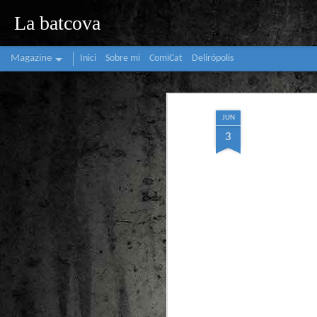
La batcova
Magazine
Inici
Sobre mi
ComiCat
Delirópolis
JUN
3