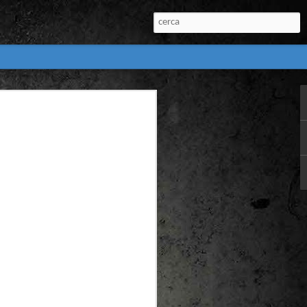
:
l) de còmics de la
nú:
el Còmic 2018) i
Penyas torna amb
n blanc. L’obra no
igació profunda