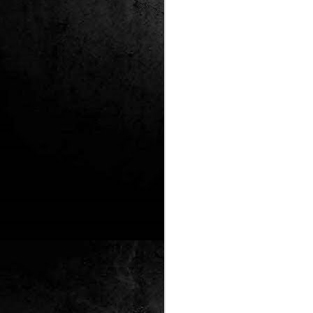
Club de lectura de
DEC
24
còmics: hivern 2026
Any nou, nou trimestre i noves
lectures al club de lectura de còmics
de la Biblioteca Pública de Tarragona,
gratuït i en línia amb l'aplicació Tellfy.
J
1
FM
de
tè
J
2