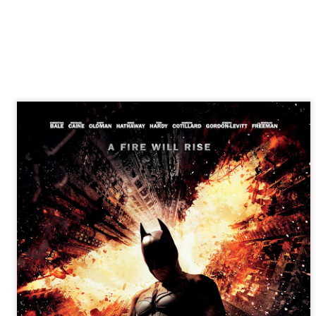
sobre com la societat contemporània ha transformat l’ac
dormir en un bé de consum o, pitjor encara, en un obstac
productivitat.