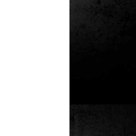
Un nou Corto Maltès
JUL
25
sense Hugo Pratt: ‘Sota
el sol de mitjanit’ de
Juan Díaz Canales i
Rubén Pellejero
Quan Hugo Pratt va morir l’any 1995,
semblava que també ho feia amb ell
l’inconfusible mariner de les
aventures romàntiques, filosòfiques i
aventureres, Corto Maltès. Tot i que el
mateix Pratt va arribar a insinuar que
no li faria res que algú altre prengués
el relleu –a diferència de l’intocable
Tintín d’Hergé–, la idea de nous
àlbums sense la seva firma semblava
poc menys que una heretgia.