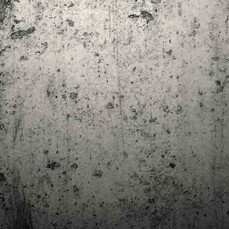
trimestre del club de lectura de còmics de la Biblioteca Pública de
rragona. I aquest és el menú ofert per als mesos d'abril, maig i juny. Com ja és
bitual, el club se segueix en modalitat virtual amb l'aplicació Tellfy i les
obades mensuals són per videoconferència.
Descobrint els orígens de la revista Spirou
AR
3
Ja tinc a les mans el resultat d'una feina que m'ha portat a capbussar-me
els darrers temps en la història del còmic europeu i dels seus grans
tors i personatges!
gur que coneixeu en Lucky Luke, els Barrufets, en Marsupilami o en Spirou,
rò sabíeu que van néixer en una revista? Le Journal de Spirou, publicada per
imera vegada el 21 d’abril de 1938, és una de les grans icones de l’escola de
mic franco-belga.
El compromís de Joan Junceda: ‘Somnis entre la boira’ de
AN