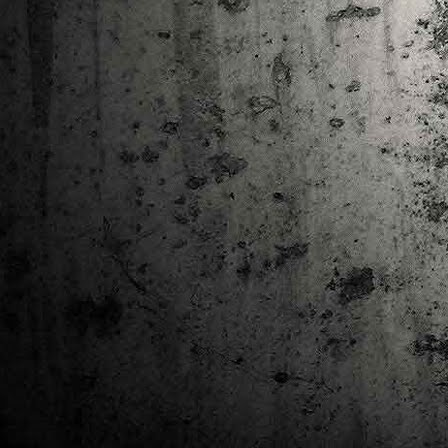
Ta
ha
tr
M
1
au
Se
pe
pr
cò
J