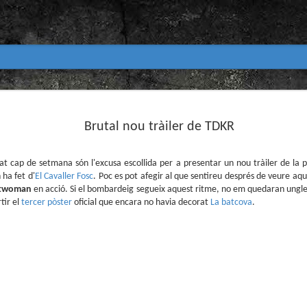
Club de lectura de còmics
MAR
31
Brutal nou tràiler de TDKR
primavera 2026
Encetem nou trimestre al club de lectura (virtua
Biblioteca Pública de Tarragona i ho fem amb aquest me
t cap de setmana són l'excusa escollida per a presentar un nou tràiler de la pe
 ha fet d'
El Cavaller Fosc
. Poc es pot afegir al que sentireu després de veure aq
Abril
twoman
en acció. Si el bombardeig segueix aquest ritme, no em quedaran ungles
En vela / En blanc
tir el
tercer pòster
oficial que encara no havia decorat
La batcova
.
Guió i dibuix d’Ana Penyas
Salamandra Graphic, 2025
Després de l’èxit d’Estamos todas bien (Premi Nacional d
Todo bajo el sol (llegit el 2023 al club de lectura), Ana 
un assaig gràfic tan necessari com inquietant: En vela / E
és només un relat íntim sobre l’insomni, sinó una invest