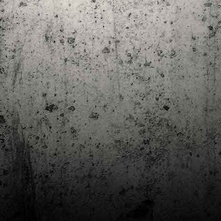
Club de lectura de còmics: estiu de 2024
UL
7
Arriba l'estiu i amb ell una nova edició del club de lectura per passar
aquests mesos de calor. En aquesta nova edició farem dues lectures: una
 juliol i l'altre al setembre!
m és habitual, les inscripcions es formalitzen a la Biblioteca Pública de
rragona i les lectures es podran llegir en edició digital.
Estudis en Comicologia al Còmic Barcelona
AY
1
Del 3 al 5 de maig la Fira Barcelona acull la 42a edició de Còmic
Barcelona (el Saló del Còmic de tota la vida).
vendres faré la visita anual i diumenge hi tornaré, aquest cop per participar a
 taula rodona Estudis en Comicologia: Els llibres de teoria i divulgació del
mic en els temps del podcast, a les 16 h, a la sala còmic 6, molt ben
ompanyat:
tudis en Comicologia: Els llibres de teoria i divulgació del còmic en els temps
l podcast.