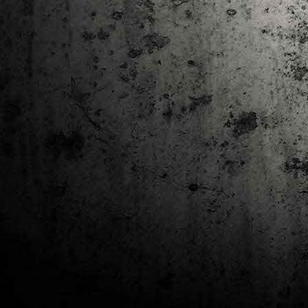
J
al
Co
Ta
M
Di
la
cò
ac
Es
de