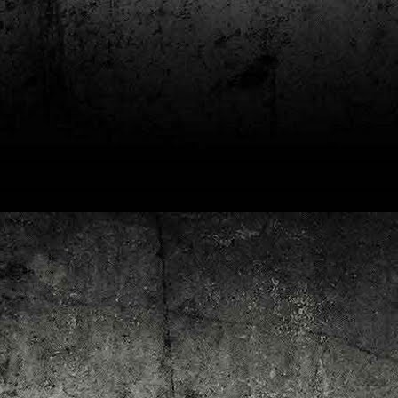
4
Lluís Recasens i Àngel Marí
Nascut a Barcelona l’any 1881 i mort a Blanes el 1948, Joan Junceda és
 dels noms més destacats entre els dibuixants, il·lustradors i caricaturistes
talans d’aquesta època. Tot i començar sense cap tipus de formació, ben
iat s’integrà dins la redacció del setmanari Cu-Cut!, participant activament en
tes les activitats organitzades des d’aquesta publicació i prenent partit pel
talanisme polític.
Club de lectura de còmics: hivern de 2025
EC
3
Abans de tancar el 2024, arriba l'hora de presentar les lectures del
primer trimestre del 2025 del club de lectura de còmics de la Biblioteca
blica de Tarragona, gratuït i virtual. El menú, ben variat: un personatge
àssic, l'adaptació d'una novel·la molt coneguda (i llegida) i una novetat molt
pactant. Aquí en teniu els detalls!
ner
rto Maltés.
Club de lectura de còmics: tardor de 2024
CT