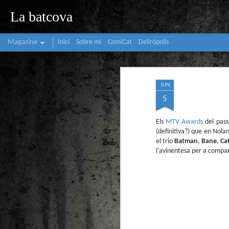
La batcova
Magazine
Inici
Sobre mi
ComiCat
Delirópolis
JUN
5
Els
MTV Awards
del passa
(definitiva?) que en Nolan
el trio
Batman
,
Bane
,
Ca
l'avinentesa per a compar