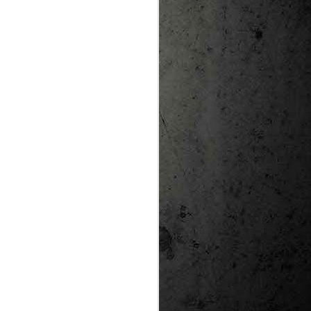
te natural de
le per a la