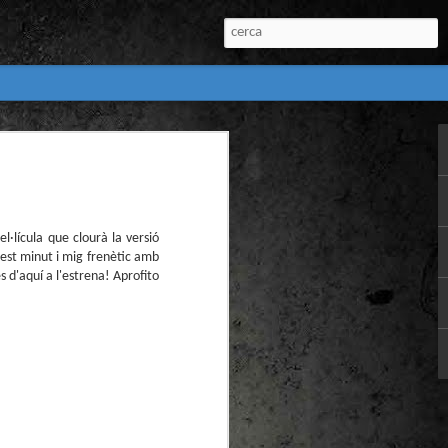
:
l) de còmics de la
nú:
l·lícula que clourà la versió
uest minut i mig frenètic amb
 d'aquí a l'estrena! Aprofito
el Còmic 2018) i
Penyas torna amb
n blanc. L’obra no
igació profunda