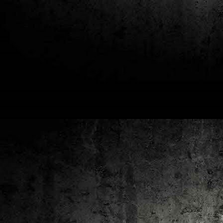
2
un
ca
av
to
ca
D
2
Pú
cl
im
Ge
Co
O