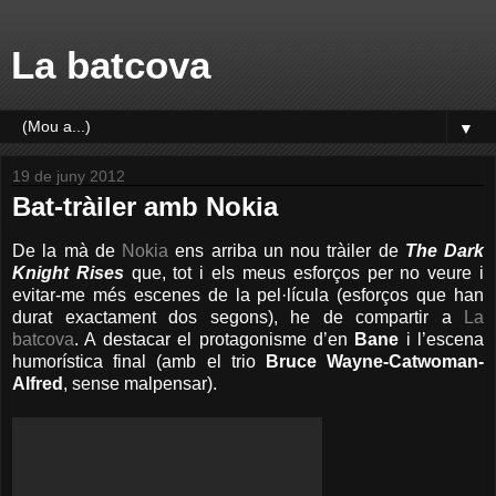
La batcova
▼
19 de juny 2012
Bat-tràiler amb Nokia
De la mà de
Nokia
ens arriba un nou tràiler de
The Dark
Knight Rises
que, tot i els meus esforços per no veure i
evitar-me més escenes de la pel·lícula (esforços que han
durat exactament dos segons), he de compartir a
La
batcova
. A destacar el protagonisme d’en
Bane
i l’escena
humorística final (amb el trio
Bruce Wayne-Catwoman-
Alfred
, sense malpensar).