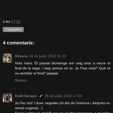
a les
17:22
Comparteix
4 comentaris:
Silvana
24 de juliol, 2012 11:23
Hola nano. El passat diumenge em vaig anar a veure el
final de la saga, i vaig pensar en tu. Ja l'has vista? Qué et
va semblar el final? jejejeje
Respon
Emili Samper
25 de juliol, 2012 17:04
Ja l’he vist! I dues vegades (el dia de l’estrena i després en
versió original). :)
Sense entrar en detalls per no aixafar sorpreses, a mi m’ha