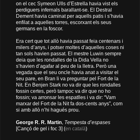
on el cec Symeon Ulls d’Estrella havia vist els
perdiguers infernals barallant-se. El Destral
Dement havia caminat per aquells patis i s’havia
enfilat a aquelles torres, escorxant els seus
germans en la foscor.
Era cert que tot allò havia passat feia centenars i
milers d’anys, i potser moltes d’aquelles coses ni
tan sols havien passat. El mestre Luwin sempre
deia que les rondalles de la Dida Vella no
s’havien d’agafar al peu de la lletra. Però una
vegada que el seu oncle havia anat a visitar el
seu pare, en Bran li va preguntar pel Fort de la
Nit. En Benjen Stark no va dir que les rondalles
fossin certes, però tampoc va dir que no ho
fossin; va arronsar les espatlles i va dir: “Vam
marxar del Fort de la Nit fa dos-cents anys”, com
si amb allò n’hi hagués prou.
George R. R. Martin
,
Tempesta d’espases
[Cançó de gel i foc 3] (
en català
)