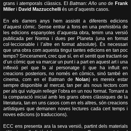
grans i atemporals clàssics. El
Batman: Año uno
de
Frank
Miller
i
David Mazzucchelli
és un d’aquests casos.
En els darrers anys hem assistit a diferents edicions
d’aquest còmic. Sense entrar a fons en una prehistòria de
les edicions espanyoles d’aquesta obra, tenim una versió
publicada per Norma i dues per Planeta (una en format
col·leccionable i l’altre en format
absolute
). És necessari
que una obra com aquesta tingui tantes edicions en tan poc
temps? Sincerament, crec que sí, en el sentit que tractant-se
d’un còmic que va marcar un punt i a part en aquest art i una
inflexió pel que fa al personatge (i que ha influït en
creacions posteriors, no només en còmics, sinó també en
cinema, com en el Batman de
Nolan
) es mereix estar
sempre disponible al mercat, tan per als nous lectors com
per als qui vulguin rellegir l’obra en un nou format. Tornant a
la comparació inicial amb les grans obres clàssiques de la
literatura, tan en uns casos com en els altres, són creacions
artístiques que demanen noves lectures cada cert temps i
noves edicions (o traduccions).
ECC ens presenta ara la seva versió, partint dels materials