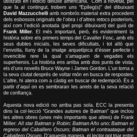
utilitzats en l’edició deluxe americana. Com a novetat, pel
que fa al contingut, trobem uns “Epíleg(s)” del dibuixant
David Mazzucchelli
amb nombrós material extra procedent
dels esbossos originals de l’obra i d’altres retocs posteriors,
així com l’edició anotada (pel propi dibuixant) del guió de
Frank Miller
. El més important, però, és evidentment la
història sobre els primers temps del Cavaller Fosc, amb els
seus dubtes inicials, les seves dificultats, i tot allò que
l’envolta, lluny de la imatge arquetípica d’ésser perfecte i
invencible rere la qual s’amaguen de vegades els
superherois. La història ens arriba amb dos punts de vista,
els d’uns novells Bruce Wayne i James Gordon. L’un torna a
la seva ciutat després de voltar món en busca de respostes.
L’altre, hi aterra com a càstig en buscar de redempció. És a
partir d’aquí on es sembraran les arrels de la seva relació
de confiança.
Aquesta nova edició no arriba pas sola. ECC la presenta
dins la col·lecció “Grandes autores de Batman” que inclou
les altres obres (unes més importants que altres) de Frank
Miller:
All star Batman y Robin; Batman Año uno; Batman el
regreso del Caballero Oscuro; Batman el contraataque del
Caballero Oscuro
. D’aquesta manera, el lector pot triar entre