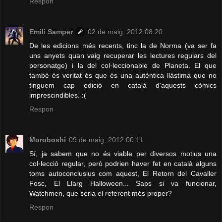
Respon
Emili Samper
02 de maig, 2012 08:20
De les edicions més recents, tinc la de Norma (va ser fa
uns anyets quan vaig recuperar les lectures regulars del
personatge) i la del col·leccionable de Planeta. El que
també és veritat és que és una autèntica llàstima que no
tinguem cap edició en català d'aquests còmics
imprescindibles. :(
Respon
Moroboshi
09 de maig, 2012 00:11
Sí, ja sabem que no és viable per diversos motius una
col·lecció regular, però podrien haver fet en català alguns
toms autoconclusius com aquest, El Retorn del Cavaller
Fosc, El Llarg Halloween... Saps si va funcionar,
Watchmen, que seria el referent més proper?
Respon