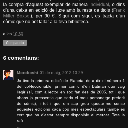
la compra d’aquest exemplar de manera
individual
, o dins
d’una caixa en edició de luxe amb la resta de títols (
Frank
Miller Boxset
), per 90 €. Sigui com sigui, es tracta d’un
còmic que no pot faltar a la teva biblioteca.
a les
10:30
Comparteix
6 comentaris:
Moroboshi
01 de maig, 2012 13:29
Jo tinc la primera edició de Planeta, és a dir el número 1
del col·leccionable, primer còmic d'en Batman que vaig
llegir (sí, com a lector en sóc fan des de 2005, tot i que
abans ja pressentia que seria el meu personatge preferit
de còmic), i tot i que em sap greu quedar-me sense
aquestes edicions cada cop més espectaculars també és
cert que ha d'estar sempre disponible al mercat. Tota la
raó.