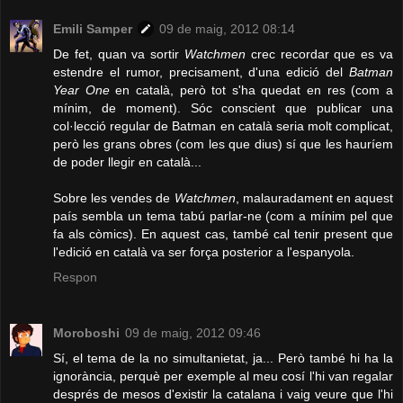
Emili Samper
09 de maig, 2012 08:14
De fet, quan va sortir
Watchmen
crec recordar que es va
estendre el rumor, precisament, d'una edició del
Batman
Year One
en català, però tot s'ha quedat en res (com a
mínim, de moment). Sóc conscient que publicar una
col·lecció regular de Batman en català seria molt complicat,
però les grans obres (com les que dius) sí que les hauríem
de poder llegir en català...
Sobre les vendes de
Watchmen
, malauradament en aquest
país sembla un tema tabú parlar-ne (com a mínim pel que
fa als còmics). En aquest cas, també cal tenir present que
l'edició en català va ser força posterior a l'espanyola.
Respon
Moroboshi
09 de maig, 2012 09:46
Sí, el tema de la no simultanietat, ja... Però també hi ha la
ignorància, perquè per exemple al meu cosí l'hi van regalar
després de mesos d'existir la catalana i vaig veure que l'hi