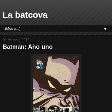
La batcova
▼
01 de maig 2012
Batman: Año uno