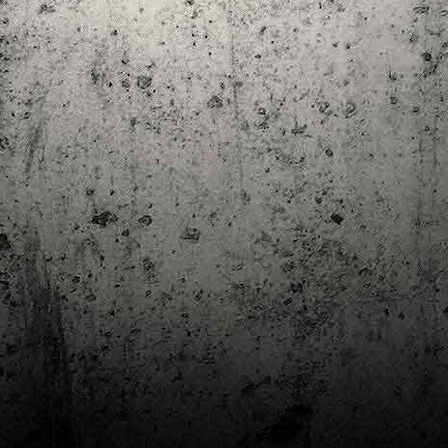
Club de lectura de còmics: estiu de 2024
UL
7
Arriba l'estiu i amb ell una nova edició del club de lectura per passar
aquests mesos de calor. En aquesta nova edició farem dues lectures: una
 juliol i l'altre al setembre!
m és habitual, les inscripcions es formalitzen a la Biblioteca Pública de
rragona i les lectures es podran llegir en edició digital.
Estudis en Comicologia al Còmic Barcelona
AY
1
Del 3 al 5 de maig la Fira Barcelona acull la 42a edició de Còmic
Barcelona (el Saló del Còmic de tota la vida).
vendres faré la visita anual i diumenge hi tornaré, aquest cop per participar a
 taula rodona Estudis en Comicologia: Els llibres de teoria i divulgació del
mic en els temps del podcast, a les 16 h, a la sala còmic 6, molt ben
ompanyat:
tudis en Comicologia: Els llibres de teoria i divulgació del còmic en els temps
l podcast.