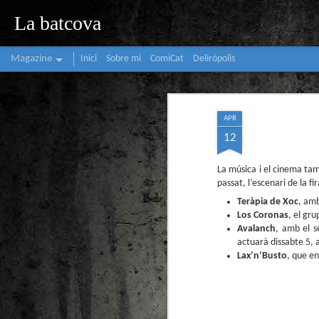
La batcova
Magazine
Inici
Sobre mi
ComiCat
Delirópolis
APR
12
La música i el cinema ta
passat, l’escenari de la 
Teràpia de Xoc
, amb
Los Coronas
, el gr
Avalanch
, amb el s
actuarà dissabte 5, a
Lax’n’Busto
, que en