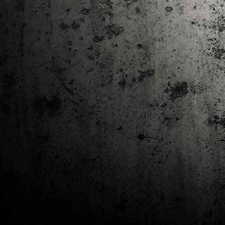
J
al
Co
Ta
M
Di
la
cò
ac
Es
de