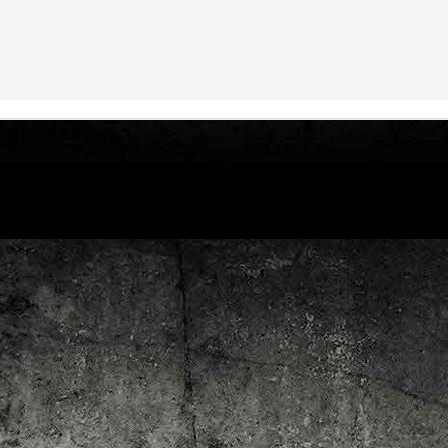
4
Lluís Recasens i Àngel Marí
Nascut a Barcelona l’any 1881 i mort a Blanes el 1948, Joan Junceda és
 dels noms més destacats entre els dibuixants, il·lustradors i caricaturistes
talans d’aquesta època. Tot i començar sense cap tipus de formació, ben
iat s’integrà dins la redacció del setmanari Cu-Cut!, participant activament en
tes les activitats organitzades des d’aquesta publicació i prenent partit pel
talanisme polític.
Club de lectura de còmics: hivern de 2025
EC
3
Abans de tancar el 2024, arriba l'hora de presentar les lectures del
primer trimestre del 2025 del club de lectura de còmics de la Biblioteca
blica de Tarragona, gratuït i virtual. El menú, ben variat: un personatge
àssic, l'adaptació d'una novel·la molt coneguda (i llegida) i una novetat molt
pactant. Aquí en teniu els detalls!
ner
rto Maltés.
Club de lectura de còmics: tardor de 2024
CT