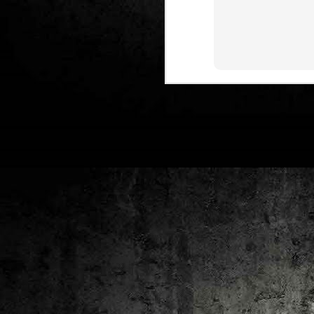
2
un
ca
av
to
ca
D
2
Pú
cl
im
Ge
Co
O