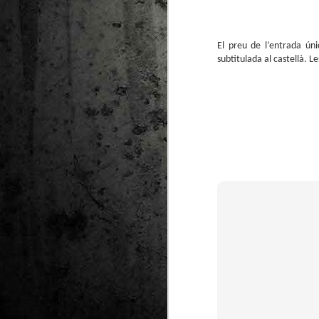
Ta
ha
tr
El preu de l’entrada úni
subtitulada al castellà. L
M
1
au
Se
pe
pr
cò
J