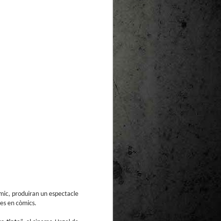
te natural de
le per a la
Còmic, produiran un espectacle
des en còmics.