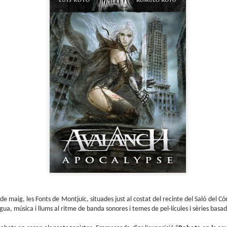
sobre com la societat contemporània ha transformat l’ac
dormir en un bé de consum o, pitjor encara, en un obstac
productivitat.
 de maig, les Fonts de Montjuïc, situades just al costat del recinte del Saló del 
ua, música i llums al ritme de banda sonores i temes de pel·lícules i sèries basa