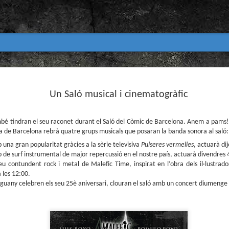
Club de lectura de còmics
MAR
31
Un Saló musical i cinematogràfic
primavera 2026
Encetem nou trimestre al club de lectura (virtua
Biblioteca Pública de Tarragona i ho fem amb aquest me
mbé tindran el seu raconet durant el Saló del Còmic de Barcelona. Anem a pams! 
fira de Barcelona rebrà quatre grups musicals que posaran la banda sonora al saló:
Abril
 una gran popularitat gràcies a la sèrie televisiva
Pulseres vermelles
, actuarà dij
En vela / En blanc
up de surf instrumental de major repercussió en el nostre país, actuarà divendres 4
eu contundent rock i metal de Malefic Time, inspirat en l’obra dels il·lustrad
Guió i dibuix d’Ana Penyas
 les 12:00.
Salamandra Graphic, 2025
guany celebren els seu 25è aniversari, clouran el saló amb un concert diumenge 6
Després de l’èxit d’Estamos todas bien (Premi Nacional d
Todo bajo el sol (llegit el 2023 al club de lectura), Ana 
un assaig gràfic tan necessari com inquietant: En vela / E
és només un relat íntim sobre l’insomni, sinó una invest