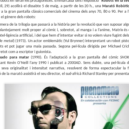
 robots en seran els protagonistes. Emmarcada dins l’exposició “
Robots en la sev
Presentació de Los
Club de lectura de
OCT
SEP
, 29) acollirà el dissabte 5 de maig, a partir de les 20 h., una
Marató Robòti
6
25
orígenes de la revista
còmics: tardor 2025
 a la gran pantalla clàssics comercials del cinema dels anys 70, 80 o 90. Per a l
Spirou a la llibreria El
Tenim a tocar el darrer
el gènere dels robots:
trimestre de l'any i això vol dir
Soterrani
mera de la trilogia que passarà a la història per la revolució que van suposar al
lectures per als mesos d'octubre,
Si voleu descobrir els secrets de la
lantejament molt proper al còmic i, sobretot, al manga i a l’anime, Matrix és e
novembre i desembre.
revista Spirou, teniu una oportunitat
tel·ligència artificial, i del que hem d’intentar evitar si no volem viure fugint dels
ideal el proper 23 d'octubre, a les set
de metal
) (1973). Un actor emblemàtic (Yul Brynner) interpretant un robot pisto
de la tarda, a la llibreria El Soterran, al
ts et pot jugar una mala passada. Segona pel·lícula dirigida per Michael Cri
carrer August 50 de Tarragona.
etot com a escriptor i guionista.
Parlem de còmics: L’Emili Samper i els orígens de la
UL
Amb l'Eduard Baile, professor de la
mado para matar
(1990). És l’adaptació a la gran pantalla del còmic
SHOK
1
revista Spirou
Universitat d'Alacant i, sobretot, amic
ant Kevin O’Neill l’any 1990 i publicat a
2000AD
. Sens dubte, una pel·lícula d
(i malalt dels còmics) conversaré
Parlem de còmics és l'espai de divulgació de Ràdio Molins de Rei (91.2
a seva originalitat i intensitat narrativa, resolvent de forma espectacular la 
sobre els continguts del llibre. Segur
) que s'emet cada divendres, de la mà d'en Pau Moratalla, coresponsable
ó de la marató assistirà el seu director, el sud-africà Richard Stanley per presentar
que passarem una bona estona.
l club de lectura de còmic de la biblioteca El Molí, amb l'Eli Arjona al control
cnic.
Club de lectura de còmics: estiu de 2025
UN
5
Arriba la caloreta i és un bon moment per endinsar-nos en les lectures