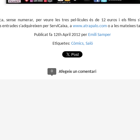
trimestre del club de lectura de còmics de la Biblioteca Pública de
rragona. I aquest és el menú ofert per als mesos d'abril, maig i juny. Com ja és
bitual, el club se segueix en modalitat virtual amb l'aplicació Tellfy i les
obades mensuals són per videoconferència.
ca, sense numerar, per veure les tres pel·lícules és de 12 euros i els films s’
es entrades s’adquireixen per ServiCaixa, a
www.atrapalo.com
o a les mateixes ta
Publicat fa
12th April 2012
per
Emili Samper
Etiquetes:
Còmics
Saló
Descobrint els orígens de la revista Spirou
AR
3
Ja tinc a les mans el resultat d'una feina que m'ha portat a capbussar-me
0
Afegeix un comentari
els darrers temps en la història del còmic europeu i dels seus grans
tors i personatges!
gur que coneixeu en Lucky Luke, els Barrufets, en Marsupilami o en Spirou,
rò sabíeu que van néixer en una revista? Le Journal de Spirou, publicada per
imera vegada el 21 d’abril de 1938, és una de les grans icones de l’escola de
mic franco-belga.
El compromís de Joan Junceda: ‘Somnis entre la boira’ de
AN