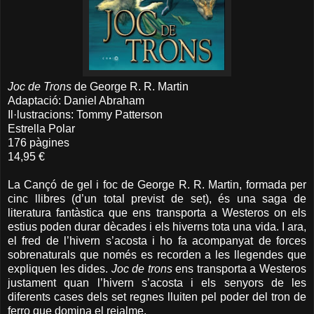
Joc de Trons
de George R. R. Martin
Adaptació: Daniel Abraham
Il·lustracions: Tommy Patterson
Estrella Polar
176 pàgines
14,95 €
La Cançó de gel i foc de George R. R. Martin, formada per
cinc llibres (d’un total previst de set), és una saga de
literatura fantàstica que ens transporta a Westeros on els
estius poden durar dècades i els hiverns tota una vida. I ara,
el fred de l’hivern s’acosta i ho fa acompanyat de forces
sobrenaturals que només es recorden a les llegendes que
expliquen les dides.
Joc de trons
ens transporta a Westeros
justament quan l’hivern s’acosta i els senyors de les
diferents cases dels set regnes lluiten pel poder del tron de
ferro que domina el reialme.