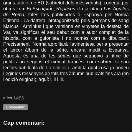
grans
autors
de BD (sobretot dels més venuts), conegut per
obres com
El Escorpión
,
Rapaces
i la ja citada
Las Águilas
de Roma
, totes tres publicades a Espanya per Norma
Editorial. La darrera, protagonitzada pels germans de sang
Marcus i Arminius i que versiona en vinyetes la desfeta de
Var, va significar el seu debut com a autor complet de la
història, com a guionista i no només com a dibuixant.
Precisament, Norma aprofitarà l'avinentesa per a presentar
el tercer àlbum de la sèrie, encara inèdit a Espanya.
Aquesta és una de les sèries que segueixo a ritme de
publicació segons el mercat francès, com sabreu si sou
lectors habituals de
La batcova
, amb la qual cosa ja podeu
llegir les ressenyes de tots tres àlbums publicats fins ara (en
l'edició original), aquí:
I
,
II
i
III
.
a les
14:58
Comparteix
Cap comentari: