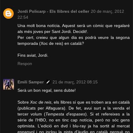
Jordi Policarp - Els llibres del celler
20 de març, 2012
22:54
Una molt bona notícia. Aquest serà un còmic que regalaré
als més joves per Sant Jordi. Decidit!.
Per cert, creieu que algun dia es podrà veure la segona
temporada (Xoc de reis) en català?
Fins aviat, Jordi.
Respon
Emili Samper
21 de març, 2012 08:15
Serà un bon regal, sens dubte!
Sobre
Xoc de reis
, els llibres sí que es troben ara en català
(publicats per Alfaguara). De fet, avui surt a la venda el
tercer volum (
Tempesta d'espases
). Si et refereixes a la
sèrie de l'HBO, no en tinc cap notícia, però no sóc gens
optimista. L'edició en dvd i blu-ray ja ha sortit al mercat
espanyol i no inclou la pista d'àudio en català perquè no