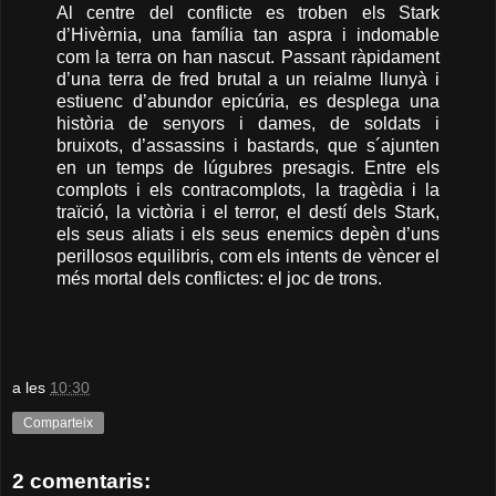
Al centre del conflicte es troben els Stark
d’Hivèrnia, una família tan aspra i indomable
com la terra on han nascut. Passant ràpidament
d’una terra de fred brutal a un reialme llunyà i
estiuenc d’abundor epicúria, es desplega una
història de senyors i dames, de soldats i
bruixots, d’assassins i bastards, que s´ajunten
en un temps de lúgubres presagis. Entre els
complots i els contracomplots, la tragèdia i la
traïció, la victòria i el terror, el destí dels Stark,
els seus aliats i els seus enemics depèn d’uns
perillosos equilibris, com els intents de vèncer el
més mortal dels conflictes: el joc de trons.
a les
10:30
Comparteix
2 comentaris: