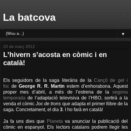
La batcova
▼
20 de març 2012
L’hivern s’acosta en còmic i en
català!
Els seguidors de la saga literària de la
Cançó de gel i
foc
de
George R. R. Martin
estem d’enhorabona. Aquest
proper mes d’abril, a més de l’estrena de la
segona
temporada
de l’adaptació televisiva de l’HBO, sortirà a la
venda el còmic
Joc de trons
que adapta el primer llibre de la
saga. Concretament, el dia
3
. I ho farà en català!
Ja fa uns dies que
Planeta
va anunciar la publicació del
còmic en espanyol. Els lectors catalans podrem llegir les