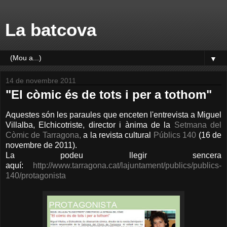
La batcova
▼
14 de novembre 2011
"El còmic és de tots i per a tothom"
Aquestes són les paraules que enceten l'entrevista a Miguel
Villalba, Elchicotriste, director i ànima de la
Setmana del
Còmic de Tarragona,
a la revista cultural
Públics 140
(16 de
novembre de 2011).
La podeu llegir sencera
aquí:
http://www.tarragona.cat/lajuntament/publics/publics-
140/protagonista