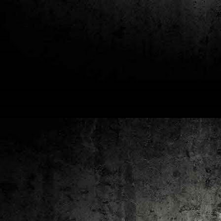
2
un
ca
av
to
ca
D
2
Pú
cl
im
Ge
Co
O