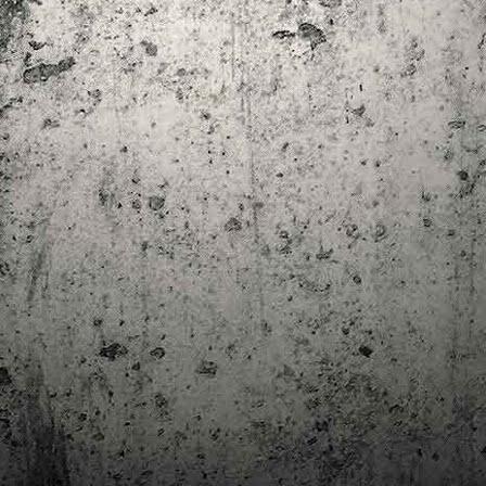
trimestre del club de lectura de còmics de la Biblioteca Pública de
rragona. I aquest és el menú ofert per als mesos d'abril, maig i juny. Com ja és
bitual, el club se segueix en modalitat virtual amb l'aplicació Tellfy i les
obades mensuals són per videoconferència.
Descobrint els orígens de la revista Spirou
AR
3
Ja tinc a les mans el resultat d'una feina que m'ha portat a capbussar-me
els darrers temps en la història del còmic europeu i dels seus grans
tors i personatges!
gur que coneixeu en Lucky Luke, els Barrufets, en Marsupilami o en Spirou,
rò sabíeu que van néixer en una revista? Le Journal de Spirou, publicada per
imera vegada el 21 d’abril de 1938, és una de les grans icones de l’escola de
mic franco-belga.
El compromís de Joan Junceda: ‘Somnis entre la boira’ de
AN