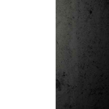
te natural de
le per a la