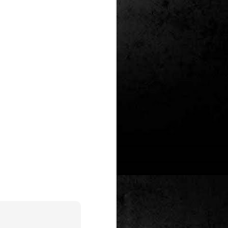
Un nou Corto Maltès
JUL
25
sense Hugo Pratt: ‘Sota
el sol de mitjanit’ de
Juan Díaz Canales i
Rubén Pellejero
Quan Hugo Pratt va morir l’any 1995,
semblava que també ho feia amb ell
l’inconfusible mariner de les
aventures romàntiques, filosòfiques i
aventureres, Corto Maltès. Tot i que el
mateix Pratt va arribar a insinuar que
no li faria res que algú altre prengués
el relleu –a diferència de l’intocable
Tintín d’Hergé–, la idea de nous
àlbums sense la seva firma semblava
poc menys que una heretgia.