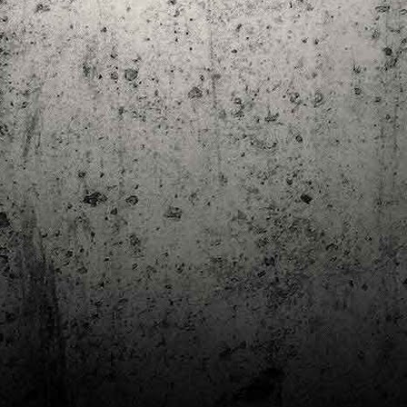
Club de lectura de còmics: estiu de 2024
UL
7
Arriba l'estiu i amb ell una nova edició del club de lectura per passar
aquests mesos de calor. En aquesta nova edició farem dues lectures: una
 juliol i l'altre al setembre!
m és habitual, les inscripcions es formalitzen a la Biblioteca Pública de
rragona i les lectures es podran llegir en edició digital.
Estudis en Comicologia al Còmic Barcelona
AY
1
Del 3 al 5 de maig la Fira Barcelona acull la 42a edició de Còmic
Barcelona (el Saló del Còmic de tota la vida).
vendres faré la visita anual i diumenge hi tornaré, aquest cop per participar a
 taula rodona Estudis en Comicologia: Els llibres de teoria i divulgació del
mic en els temps del podcast, a les 16 h, a la sala còmic 6, molt ben
ompanyat:
tudis en Comicologia: Els llibres de teoria i divulgació del còmic en els temps
l podcast.