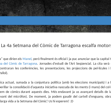
Club de lectura de còmics
MAR
31
La 4a Setmana del Còmic de Tarragona escalfa motor
primavera 2026
Encetem nou trimestre al club de lectura (virtua
Biblioteca Pública de Tarragona i ho fem amb aquest me
a" que dirien els
Manel
, però finalment és oficial i ja puc anunciar que la capita
a del Còmic de Tarragona
. Jornades d'estudi de l'Art Seqüencial. La cita serà
Abril
centraran les conferències, les presentacions, les projeccions de pel·lícules i 
En vela / En blanc
allol).
Guió i dibuix d’Ana Penyas
mica actual, sumada a la conjuntura política (amb les eleccions municipals) i a
perillar la consolidació d'aquesta iniciativa nascuda de les ments (i mans) del col
Salamandra Graphic, 2025
rem de còmics durant aquests dies. Més endavant ja us avançaré detalls de
vant del micròfon). De moment, ja podem gaudir del cartell d'enguany, obra 
Després de l’èxit d’Estamos todas bien (Premi Nacional d
Todo bajo el sol (llegit el 2023 al club de lectura), Ana 
Llarga vida a la Setmana del Còmic! Us hi esperem! :D
un assaig gràfic tan necessari com inquietant: En vela / E
és només un relat íntim sobre l’insomni, sinó una invest