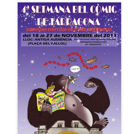
sobre com la societat contemporània ha transformat l’ac
dormir en un bé de consum o, pitjor encara, en un obstac
productivitat.