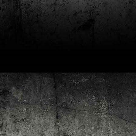
4
Lluís Recasens i Àngel Marí
Nascut a Barcelona l’any 1881 i mort a Blanes el 1948, Joan Junceda és
 dels noms més destacats entre els dibuixants, il·lustradors i caricaturistes
talans d’aquesta època. Tot i començar sense cap tipus de formació, ben
iat s’integrà dins la redacció del setmanari Cu-Cut!, participant activament en
tes les activitats organitzades des d’aquesta publicació i prenent partit pel
talanisme polític.
Club de lectura de còmics: hivern de 2025
EC
3
Abans de tancar el 2024, arriba l'hora de presentar les lectures del
primer trimestre del 2025 del club de lectura de còmics de la Biblioteca
blica de Tarragona, gratuït i virtual. El menú, ben variat: un personatge
àssic, l'adaptació d'una novel·la molt coneguda (i llegida) i una novetat molt
pactant. Aquí en teniu els detalls!
ner
rto Maltés.
Club de lectura de còmics: tardor de 2024
CT