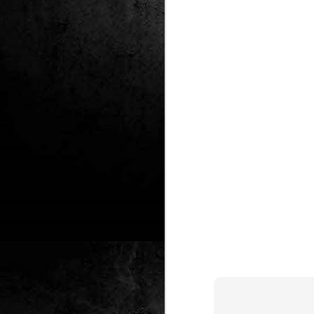
Club de lectura de
DEC
24
còmics: hivern 2026
Any nou, nou trimestre i noves
lectures al club de lectura de còmics
de la Biblioteca Pública de Tarragona,
gratuït i en línia amb l'aplicació Tellfy.
J
1
FM
de
tè
J
2