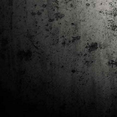
J
al
Co
Ta
M
Di
la
cò
ac
Es
de