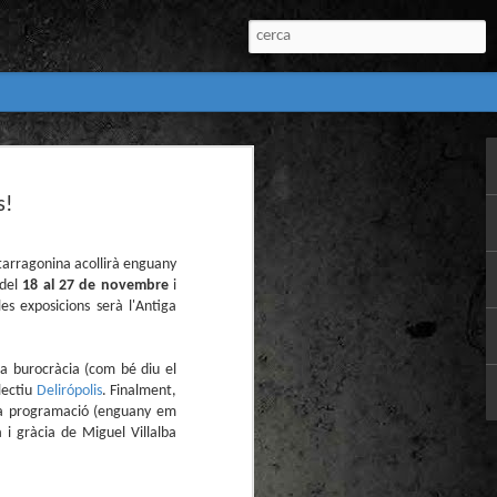
:
s!
l) de còmics de la
nú:
l tarragonina acollirà enguany
 del
18 al 27 de novembre
i
les exposicions serà l'Antiga
 la burocràcia (com bé diu el
·lectiu
Delirópolis
. Finalment,
 la programació (enguany em
i gràcia de Miguel Villalba
el Còmic 2018) i
Penyas torna amb
n blanc. L’obra no
igació profunda