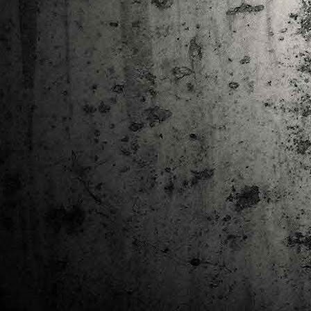
Ta
ha
tr
M
1
au
Se
pe
pr
cò
J