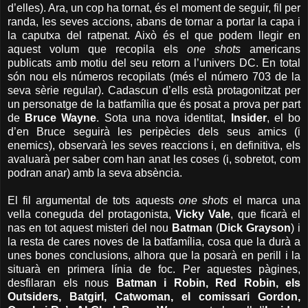
d’elles). Ara, un cop ha tornat, és el moment de seguir, fil per
randa, les seves accions, abans de tornar a portar la capa i
la caputxa del ratpenat. Això és el que podem llegir en
aquest volum que recopila els
one shots
americans
publicats amb motiu del seu retorn a l’univers DC. En total
són nou els números recopilats (més el número 703 de la
seva sèrie regular). Cadascun d’ells està protagonitzat per
un personatge de la batfamília que és posat a prova per part
de
Bruce Wayne
. Sota una nova identitat,
Insider
, el bo
d’en Bruce seguirà les peripècies dels seus amics (i
enemics), observarà les seves reaccions i, en definitiva, els
avaluarà per saber com han anat les coses (i, sobretot, com
podran anar) amb la seva absència.
El fil argumental de tots aquests
one shots
el marca una
vella coneguda del protagonista,
Vicky Vale
, que ficarà el
nas en tot aquest misteri del nou
Batman
(
Dick Grayson
) i
la resta de cares noves de la batfamília, cosa que la durà a
unes bones conclusions, alhora que la posarà en perill i la
situarà en primera línia de foc. Per aquestes pàgines,
desfilaran els nous
Batman i Robin, Red Robin, els
Outsiders, Batgirl, Catwoman, el comissari Gordon,