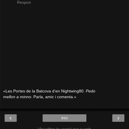
Respon
«Les Portes de la Batcova d’en Nightwing80.
Pedo
mellon a minno
: Parla, amic i comenta.»
‹
›
Inici