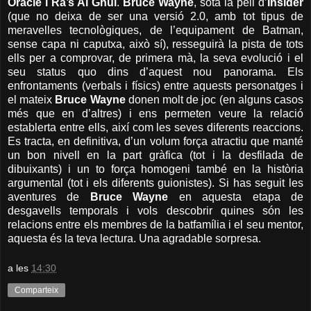
Oracle i Ra’s Al Ghul
.
Bruce Wayne
, sota la pell d’
Insider
(que no deixa de ser una versió 2.0, amb tot tipus de
meravelles tecnològiques, de l’equipament de Batman,
sense capa ni caputxa, això sí), resseguirà la pista de tots
ells per a comprovar, de primera mà, la seva evolució i el
seu status quo dins d’aquest nou panorama. Els
enfrontaments (verbals i físics) entre aquests personatges i
el mateix
Bruce Wayne
donen molt de joc (en alguns casos
més que en d’altres) i ens permeten veure la relació
establerta entre ells, així com les seves diferents reaccions.
Es tracta, en definitiva, d’un volum força atractiu que manté
un bon nivell en la part gràfica (tot i la desfilada de
dibuixants) i un to força homogeni també en la història
argumental (tot i els diferents guionistes). Si has seguit les
aventures de
Bruce Wayne
en aquesta etapa de
desgavells temporals i vols descobrir quines són les
relacions entre els membres de la batfamília i el seu mentor,
aquesta és la teva lectura. Una agradable sorpresa.
a les
14:30
Comparteix