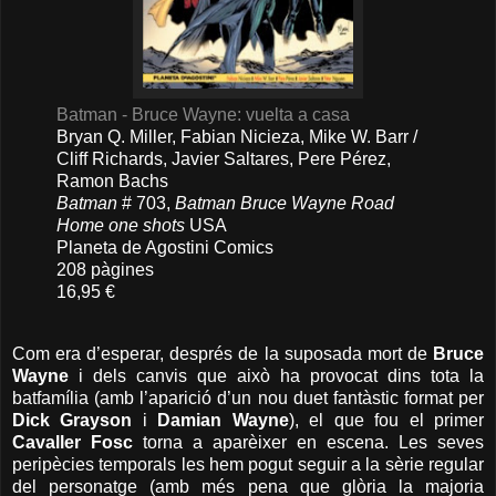
Batman - Bruce Wayne: vuelta a casa
Bryan Q. Miller, Fabian Nicieza, Mike W. Barr /
Cliff Richards, Javier Saltares, Pere Pérez,
Ramon Bachs
Batman
# 703,
Batman Bruce Wayne Road
Home one shots
USA
Planeta de Agostini Comics
208 pàgines
16,95 €
Com era d’esperar, després de la suposada mort de
Bruce
Wayne
i dels canvis que això ha provocat dins tota la
batfamília (amb l’aparició d’un nou duet fantàstic format per
Dick Grayson
i
Damian Wayne
), el que fou el primer
Cavaller Fosc
torna a aparèixer en escena. Les seves
peripècies temporals les hem pogut seguir a la sèrie regular
del personatge (amb més pena que glòria la majoria