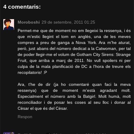
4 comentaris:
Moroboshi
29 de setembre, 2011 01:25
Permet-me que de moment no em llegeixi la ressenya, i és
que m'estic llegint el tom en anglès, una de les meves
compres a preu de ganga a Nova York. Ara m'he aturat,
però, just abans del número dedicat a la Catwoman, per tal
de poder llegir-me el volum de Gotham City Sirens: Strange
Fruit, que arriba a març de 2011. No vull spoilers ni per
culpa de la mala planificació de DC a l'hora de treure els
recopilatoris! :P
Ara, t'he de dir (ja ho comentaré quan faci la meva
ressenya) que de moment m'està agradant molt.
Especialment el número amb la Batgirl. Molt humà, molt
reconciliador i de posar les coses al seu lloc i donar al
Cèsar el que és del Cèsar.
Respon