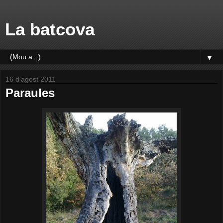
La batcova
▼
16 d’agost 2011
Paraules