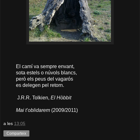
El camí va sempre envant,
sota estels o núvols blancs,
però els peus del vagarós
es delegen pel retorn.
J.R.R. Tolkien,
El Hòbbit
Mai t’oblidarem
(2009/2011)
a les
13:05
Comparteix