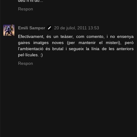
déu n'hi do...
Respon
Emili Samper
20 de juliol, 2011 13:53
Efectivament, és un teàser, com comento, i no ensenya
gaires imatges noves (per mantenir el misteri), però
l'ambientació és brutal i segueix la línia de les anteriors
pel·lícules. :)
Respon