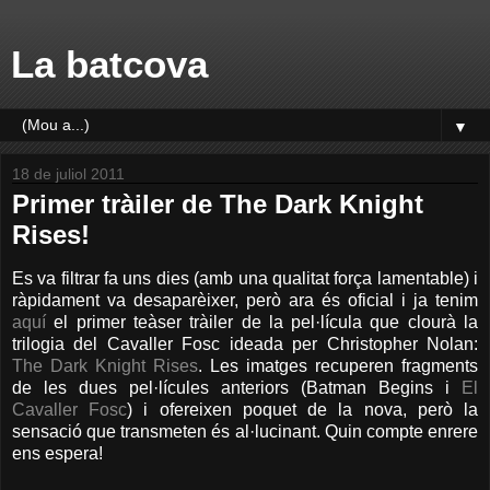
La batcova
▼
18 de juliol 2011
Primer tràiler de The Dark Knight
Rises!
Es va filtrar fa uns dies (amb una qualitat força lamentable) i
ràpidament va desaparèixer, però ara és oficial i ja tenim
aquí
el primer teàser tràiler de la pel·lícula que clourà la
trilogia del Cavaller Fosc ideada per Christopher Nolan:
The Dark Knight Rises
. Les imatges recuperen fragments
de les dues pel·lícules anteriors (Batman Begins i
El
Cavaller Fosc
) i ofereixen poquet de la nova, però la
sensació que transmeten és al·lucinant. Quin compte enrere
ens espera!