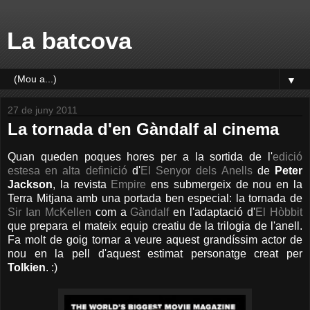
La batcova
▼
27 de juny 2011
La tornada d'en Gàndalf al cinema
Quan queden poques hores per a la sortida de l'
edició
estesa en alta definició
d'
El Senyor dels Anells
de
Peter
Jackson
, la revista
Empire
ens submergeix de nou en la
Terra Mitjana amb una portada ben especial: la tornada de
Sir Ian McKellen
com a
Gàndalf
en l'adaptació d'
El Hòbbit
que prepara el mateix equip creatiu de la trilogia de l'anell.
Fa molt de goig tornar a veure aquest grandíssim actor de
nou en la pell d'aquest estimat personatge creat per
Tolkien
. :)