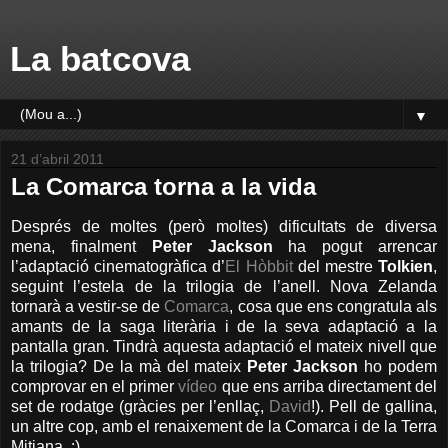
La batcova
▼
21 d’abril 2011
La Comarca torna a la vida
Després de moltes (però moltes) dificultats de diversa
mena, finalment
Peter Jackson
ha pogut arrencar
l’adaptació cinematogràfica d’
El Hòbbit
del mestre
Tolkien
,
seguint l’estela de la trilogia de l’anell. Nova Zelanda
tornarà a vestir-se de
Comarca
, cosa que ens congratula als
amants de la saga literària i de la seva adaptació a la
pantalla gran. Tindrà aquesta adaptació el mateix nivell que
la trilogia? De la mà del mateix
Peter Jackson
ho podem
comprovar en el primer
vídeo
que ens arriba directament del
set de rodatge (gràcies per l’enllaç,
David
!). Pell de gallina,
un altre cop, amb el renaixement de la Comarca i de la Terra
Mitjana. :)