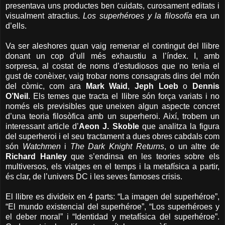
presentava uns productes ben cuidats, curosament editats i
visualment atractius.
Los superhéroes y la filosofía
era un
d’ells.
Va ser aleshores quan vaig remenar el contingut del llibre
donant un cop d’ull més exhaustiu a l’índex. I, amb
sorpresa, al costat de noms d’estudiosos que no tenia el
gust de conèixer, vaig trobar noms consagrats dins del món
del còmic, com ara
Mark Waid
,
Jeph Loeb
o
Dennis
O’Neil
. Els temes que tracta el llibre són força variats i no
només els previsibles que uneixen algun aspecte concret
d’una teoria filosòfica amb un superheroi. Així, trobem un
interessant article d’
Aeon J. Skoble
que analitza la figura
del superheroi i el seu tractament a dues obres cabdals com
són
Watchmen
i
The Dark Knight Returns
, o un altre de
Richard Hanley
que s’endinsa en les teories sobre els
multiversos, els viatges en el temps i la metafísica a partir,
és clar, de l’univers DC i les seves famoses crisis.
El llibre es divideix en 4 parts: “La imagen del superhéroe”,
“El mundo existencial del superhéroe”, “Los superhéroes y
el deber moral” i “Identidad y metafísica del superhéroe”.