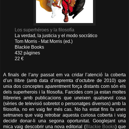
Los superhéroes y la filosofía
La verdad, la justicia y el modo socrático
Tom Morris - Mat Morris (ed.)
Blackie Books
432 pàgines
22 €
A finals de l’any passat em va cridar l’atenció la coberta
d’un llibre (amb data d’impremta d’octubre de 2010) que
unia dos conceptes aparentment força distants com són els
dels superherois i la filosofia. Farcides com ja estan moltes
llibreries amb publicacions que uneixen qualsevol cosa
(sèries de televisió sobretot o personatges diversos) amb la
filosofia, no en vaig fer més cas. No ha estat fins fa unes
setmanes que vaig retrobar aquesta curiosa coberta i vaig
decidir donar-li una segona oportunitat. Googlejant una
mica vaig descobrir una nova editorial (
Blackie Books
) que