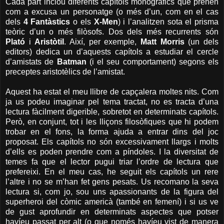
Cada part inclou diferents capítols monogràfics que prenen
com a excusa un personatge (o més d’un, com en el cas
dels
4 Fantàstics
o els
X-Men
) i l’analitzen sota el prisma
teòric d’un o més filòsofs. Dos dels més recurrents són
Plató
i
Aristòtil
. Així, per exemple,
Matt Morris
(un dels
editors) dedica un d’aquests capítols a estudiar el cercle
d’amistats de
Batman
(i el seu comportament) segons els
preceptes aristotèlics de l’amistat.
Aquest ha estat el meu llibre de capçalera moltes nits. Com
ja us podeu imaginar pel tema tractat, no es tracta d’una
lectura fàcilment digerible, sobretot en determinats capítols.
Però, en conjunt, tot i les lliçons filosòfiques que hi podem
trobar en el fons, la forma ajuda a entrar dins del joc
proposat. Els capítols no són excessivament llargs i molts
d’ells es poden prendre com a píndoles. I la diversitat de
temes fa que el lector pugui triar l’ordre de lectura que
prefereixi. En el meu cas, he seguit els capítols un rere
l’altre i no se m’han fet gens pesats. Us recomano la seva
lectura si, com jo, sou uns apassionants de la figura del
superheroi del còmic americà (també en femení) i si us ve
de gust aprofundir en determinats aspectes que potser
havíeu passat per alt (o que només havíeu vist de manera