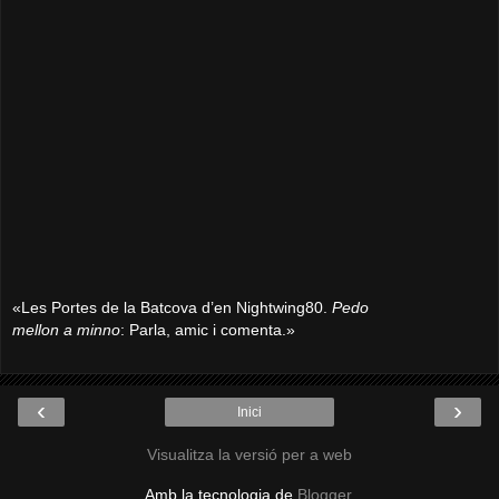
«Les Portes de la Batcova d’en Nightwing80.
Pedo
mellon a minno
: Parla, amic i comenta.»
‹
›
Inici
Visualitza la versió per a web
Amb la tecnologia de
Blogger
.