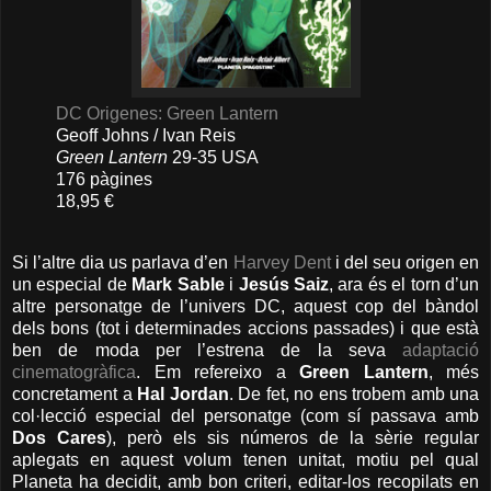
DC Origenes: Green Lantern
Geoff Johns / Ivan Reis
Green Lantern
29-35 USA
176 pàgines
18,95 €
Si l’altre dia us parlava d’en
Harvey Dent
i del seu origen en
un especial de
Mark Sable
i
Jesús Saiz
, ara és el torn d’un
altre personatge de l’univers DC, aquest cop del bàndol
dels bons (tot i determinades accions passades) i que està
ben de moda per l’estrena de la seva
adaptació
cinematogràfica
. Em refereixo a
Green Lantern
, més
concretament a
Hal Jordan
. De fet, no ens trobem amb una
col·lecció especial del personatge (com sí passava amb
Dos Cares
), però els sis números de la sèrie regular
aplegats en aquest volum tenen unitat, motiu pel qual
Planeta ha decidit, amb bon criteri, editar-los recopilats en