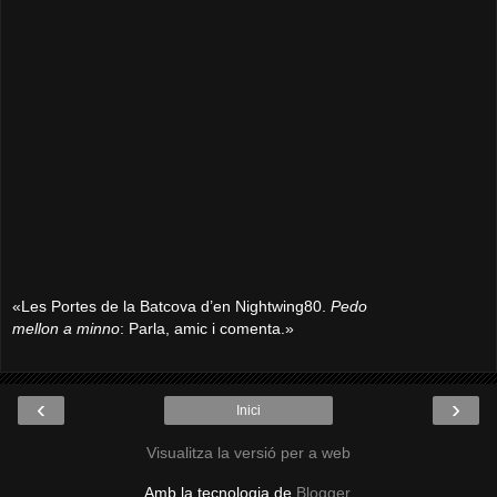
«Les Portes de la Batcova d’en Nightwing80.
Pedo
mellon a minno
: Parla, amic i comenta.»
‹
›
Inici
Visualitza la versió per a web
Amb la tecnologia de
Blogger
.