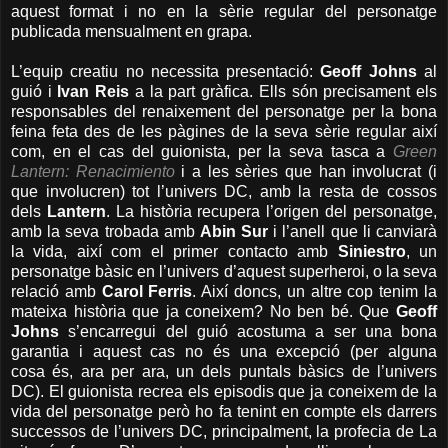
aquest format i no en la sèrie regular del personatge
publicada mensualment en grapa.
L’equip creatiu no necessita presentació:
Geoff Johns
al
guió i
Ivan Reis
a la part gràfica. Ells són precisament els
responsables del renaixement del personatge per la bona
feina feta des de les pàgines de la seva sèrie regular així
com, en el cas del guionista, per la seva tasca a
Green
Lantern: Renacimiento
i a les sèries que han involucrat (i
que involucren) tot l’univers DC, amb la resta de cossos
dels
Lantern
. La història recupera l’origen del personatge,
amb la seva trobada amb
Abin Sur
i l’anell que li canviarà
la vida, així com el primer contacto amb
Siniestro
, un
personatge bàsic en l’univers d’aquest superheroi, o la seva
relació amb
Carol Ferris
. Així doncs, un altre cop tenim la
mateixa història que ja coneixem? No ben bé. Que
Geoff
Johns
s’encarregui del guió acostuma a ser una bona
garantia i aquest cas no és una excepció (per alguna
cosa és, ara per ara, un dels puntals bàsics de l’univers
DC). El guionista recrea els episodis que ja coneixem de la
vida del personatge però ho fa tenint en compte els darrers
successos de l’univers DC, principalment, la profecia de La