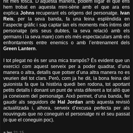
nit més fosca. D’aquesta manera, podem lligar el que ens
hem trobat en aquesta mini-sèrie amb el que ara ens
explica
Johns
recuperant els orígens del personatge.
Ivan
Reis
, per la seva banda, fa una feina esplèndida en
l’aspecte gràfic i sap captar tan els moments més íntims del
personatge (els seus dubtes, la seva relació amb els
germans i la seva mare) com els més espectaculars amb els
enfrontaments entre enemics o amb l’entrenament dels
Green Lantern
.
I tot plegat no és ser una mica trampós? És evident que un
exercici com aquest serveix per a poder quadrar, d’una
manera o altra, detalls que potser d’una altra manera no es
veurien del tot clars. Però, com ja he dit, la bona feina del
guionista fa que la història quedi ben rodona, tot aportant
petits detalls i donant un punt de vista diferent a tot allò que
ja coneixem del personatge. Això permet, d’una banda, fer
gaudir als seguidors de
Hal Jordan
amb aquesta revisió
actualitzada i, alhora, serveix d’excusa perfecta per als
nouvinguts que no coneguin el personatge ni el seu passat
(o que el coneguin poc).
a les
21:15