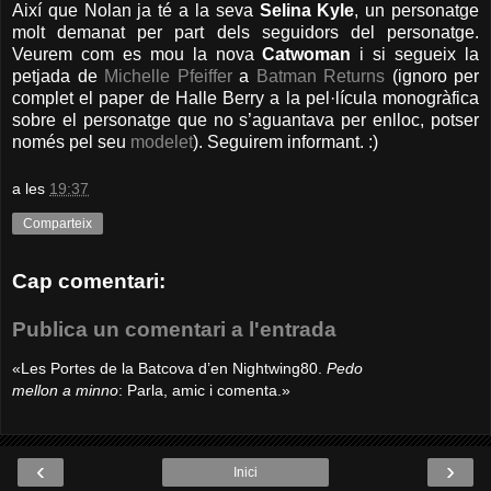
Així que Nolan ja té a la seva
Selina Kyle
, un personatge
molt demanat per part dels seguidors del personatge.
Veurem com es mou la nova
Catwoman
i si segueix la
petjada de
Michelle Pfeiffer
a
Batman Returns
(ignoro per
complet el paper de Halle Berry a la pel·lícula monogràfica
sobre el personatge que no s’aguantava per enlloc, potser
només pel seu
modelet
). Seguirem informant. :)
a les
19:37
Comparteix
Cap comentari:
Publica un comentari a l'entrada
«Les Portes de la Batcova d’en Nightwing80.
Pedo
mellon a minno
: Parla, amic i comenta.»
‹
›
Inici