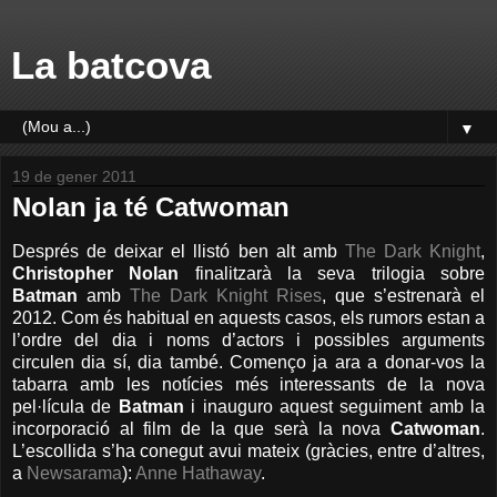
La batcova
▼
19 de gener 2011
Nolan ja té Catwoman
Després de deixar el llistó ben alt amb
The Dark Knight
,
Christopher Nolan
finalitzarà la seva trilogia sobre
Batman
amb
The Dark Knight Rises
, que s’estrenarà el
2012. Com és habitual en aquests casos, els rumors estan a
l’ordre del dia i noms d’actors i possibles arguments
circulen dia sí, dia també. Començo ja ara a donar-vos la
tabarra amb les notícies més interessants de la nova
pel·lícula de
Batman
i inauguro aquest seguiment amb la
incorporació al film de la que serà la nova
Catwoman
.
L’escollida s’ha conegut avui mateix (gràcies, entre d’altres,
a
Newsarama
):
Anne Hathaway
.