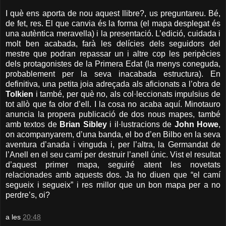
I què ens aporta de nou aquest llibre?, us preguntareu. Bé,
de fet, res. El que canvia és la forma (el mapa desplegat és
una autèntica meravella) i la presentació. L’edició, cuidada i
molt ben acabada, farà les delícies dels seguidors del
mestre que podran repassar un i altre cop les peripècies
dels protagonistes de la Primera Edat (la menys coneguda,
probablement per la seva inacabada estructura). En
definitiva, una petita joia adreçada als aficionats a l’obra de
Tolkien
i també, per què no, als col·leccionats impulsius de
tot allò que fa olor d’ell. I la cosa no acaba aquí. Minotauro
anuncia la propera publicació de dos nous mapes, també
amb textos de
Brian Sibley
i il·lustracions de
John Howe
,
on acompanyarem, d’una banda, el bo d’en Bilbo en la seva
aventura d’anada i vinguda i, per l’altra, la Germandat de
l’Anell en el seu camí per destruir l’anell únic. Vist el resultat
d’aquest primer mapa, seguiré atent les novetats
relacionades amb aquests dos. Ja ho diuen que “el camí
segueix i segueix” i res millor que un bon mapa per a no
perdre’s, oi?
a les
20:48