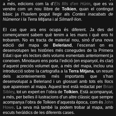
a més, edicions com la d’
Els fills d’en Húrin
, que es va
vendre com un nou llibre de
Tolkien
, quan el contingut
bàsic ja l’havíem pogut llegir als
Contes inacabats de
Númenor i la Terra Mitjana
i al
Silmaríl·lion
.
El cas que ara ens ocupa és diferent. Ja des del
començament sabem què tenim a les mans i què ens hi
trobarem. No es tracta de material nou, sinó d’una nova
edició del mapa de
Beleriand
, l’escenari on es
desenvolupen les històries més conegudes de la Primera
Edat i que els lectors dels volums esmentats anteriorment ja
coneixen. Minotauro ens porta l’edició (en espanyol, és clar)
d’aquest preciós volumet que, a més del mapa, inclou una
introducció sobre la cartografia a la
Terra Mitjana
, un resum
dels aconteixements més importants que s’han
desenvolupat a Beleriand i un glossari amb tots els llocs
que apareixen al mapa. Aquest text està redactat per
Brian
Sibley
, tot un expert en l’obra de
Tolkien
. Està acompanyat,
a més, per belles il·lustracions d’un altre clàssic que sempre
acompanya l’obra de Tolkien d’aquesta època, com és
John
Howe
. La seva mà també la podem trobar al mapa, amb
escuts heràldics de les diferents cases.