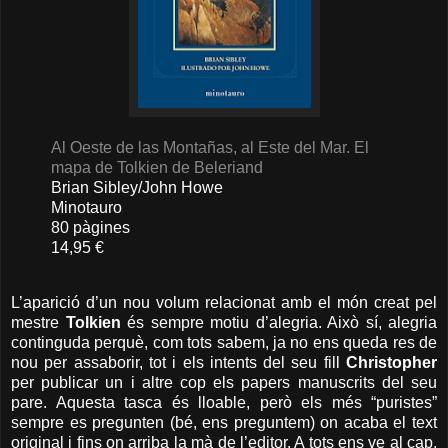
Al Oeste de las Montañas, al Este del Mar. El
mapa de Tolkien de Beleriand
Brian Sibley/John Howe
Minotauro
80 pàgines
14,95 €
L’aparició d’un nou volum relacionat amb el món creat pel
mestre
Tolkien
és sempre motiu d’alegria. Això sí, alegria
continguda perquè, com tots sabem, ja no ens queda res de
nou per assaborir, tot i els intents del seu fill
Christopher
per publicar un i altre cop els papers manuscrits del seu
pare. Aquesta tasca és lloable, però els més “puristes”
sempre es pregunten (bé, ens preguntem) on acaba el text
original i fins on arriba la mà de l’editor. A tots ens ve al cap,