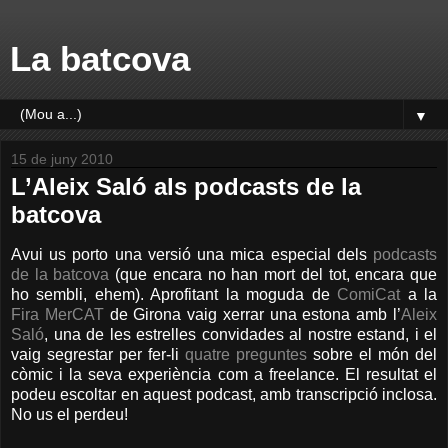
La batcova
▼
15 de juny 2010
L’Aleix Saló als podcasts de la
batcova
Avui us porto una versió una mica especial dels
podcasts
de la batcova
(que encara no han mort del tot, encara que
ho sembli, ehem). Aprofitant la moguda de
ComiCat
a la
Fira MerCAT
de Girona vaig xerrar una estona amb l’
Aleix
Saló
, una de les estrelles convidades al nostre estand, i el
vaig segrestar per fer-li
quatre preguntes
sobre el món del
còmic i la seva experiència com a freelance. El resultat el
podeu escoltar en aquest podcast, amb transcripció inclosa.
No us el perdeu!