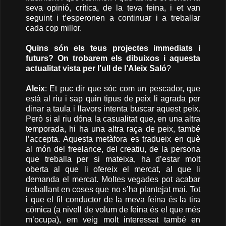
seva opinió, crítica, de la teva feina, i et van
seguint i t’esperonen a continuar i a treballar
cada cop millor.
Quins són els teus projectes immediats i
futurs? On trobarem els dibuixos i aquesta
actualitat vista per l’ull de l’Aleix Saló
?
Aleix
: Et puc dir que sóc com un pescador, que
està al riu i sap quin tipus de peix li agrada per
dinar a taula i llavors intenta buscar aquest peix.
Però si al riu dóna la casualitat que, en una altra
temporada, hi ha una altra raça de peix, també
l’accepta. Aquesta metàfora es tradueix en què
al món del freelance, del creatiu, de la persona
que treballa per si mateixa, ha d’estar molt
oberta al que li ofereix el mercat, al que li
demanda el mercat. Moltes vegades pot acabar
treballant en coses que no s’ha plantejat mai. Tot
i que el fil conductor de la meva feina és la tira
còmica (a nivell de volum de feina és el que més
m’ocupa), em veig molt interessat també en