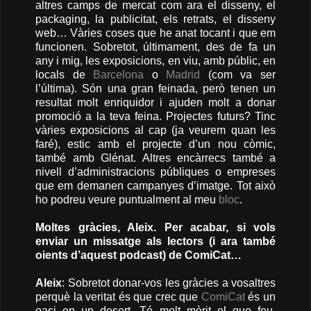
altres camps de mercat com ara el disseny, el
packaging, la publicitat, els retrats, el disseny
web… Vàries coses que he anat tocant i que em
funcionen. Sobretot, últimament, des de fa un
any i mig, les exposicions, en viu, amb públic, en
locals de
Barcelona
o
Madrid
(com va ser
l’última). Són una gran feinada, però tenen un
resultat molt enriquidor i ajuden molt a donar
promoció a la teva feina. Projectes futurs? Tinc
vàries exposicions al cap (ja veurem quan les
faré), estic amb el projecte d’un nou còmic,
també amb Glénat. Altres encàrrecs també a
nivell d’administracions públiques o empreses
que em demanen campanyes d’imatge. Tot això
ho podreu veure puntualment al meu
bloc
.
Moltes gràcies, Aleix. Per acabar, si vols
enviar un missatge als lectors (i ara també
oients d’aquest podcast) de ComiCat…
Aleix
: Sobretot donar-vos les gràcies a vosaltres
perquè la veritat és que crec que
ComiCat
és un
oasi en un desert. Té molt mèrit el que feu,