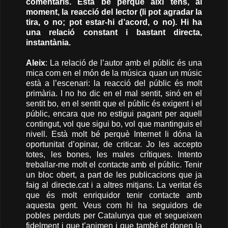
comentaris. Està bé perquè així tens, al
moment, la reacció del lector (li pot agradar la
tira, o no; pot estar-hi d’acord, o no). Hi ha
una relació constant i bastant directa,
instantània.
Aleix
: La relació de l’autor amb el públic és una
mica com en el món de la música quan un músic
està a l’escenari: la reacció del públic és molt
primària. I no ho dic en el mal sentit, sinó en el
sentit bo, en el sentit que el públic és exigent i el
públic, encara que no estigui pagant per aquell
contingut, vol que sigui bo, vol que mantinguis el
nivell. Està molt bé perquè Internet li dóna la
oportunitat d’opinar, de criticar. Jo les accepto
totes, les bones, les males crítiques. Intento
treballar-me molt el contacte amb el públic. Tenir
un bloc obert, a part de les publicacions que ja
faig al directe.cat i a altres mitjans. La veritat és
que és molt enriquidor tenir contacte amb
aquesta gent. Veus com hi ha seguidors de
pobles perduts per Catalunya que et segueixen
fidelment i que t’animen i que també et donen la