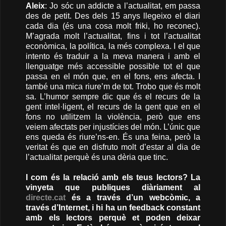
Aleix
: Jo sóc un addicte a l’actualitat, em passa
des de petit. Des dels 15 anys llegeixo el diari
cada dia (és una cosa molt friki, ho reconec).
M’agrada molt l’actualitat, fins i tot l’actualitat
econòmica, la política, la més complexa. I el que
intento és traduir a la meva manera i amb el
llenguatge més accessible possible tot el que
passa en el món que, en el fons, ens afecta. I
també una mica riure’m de tot. Trobo que és molt
sa. L’humor sempre dic que és el recurs de la
gent intel·ligent, el recurs de la gent que en el
fons no utilitzem la violència, però que ens
veiem afectats per injustícies del món. L’únic que
ens queda és riure’ns-en. És una feina, però la
veritat és que en disfruto molt d’estar al dia de
l’actualitat perquè és una dèria que tinc.
I com és la relació amb els teus lectors? La
vinyeta que publiques diàriament al
directe.cat
és a través d’un webcòmic, a
través d’Internet, i hi ha un feedback constant
amb els lectors perquè et poden deixar