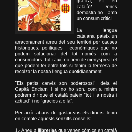
gràfica, etc en
català? Doncs
demostra-ho amb
un consum crític!
La llengua
catalana pateix un
arraconament arreu del seu territori per causes
històriques, polítiques i econòmiques que no
podem solucionar del tot només com a
consumidors. Tot i així, no hem de menysprear el
que podem fer entre tots si tenim la fermesa de
recolzar la nostra llengua quotidianament.
"Els petits canvis són poderosos!", deia el
Capità Enciam. I si no ho són, com a mínim
podrem dir que el català pateix "tot i la nostra i
actitud" i no "gràcies a ella".
Per això, abans de gastar-vos els diners, teniu
en compte aquests senzills consells:
1.- Aneu a
llibreries
que venen còmics en català