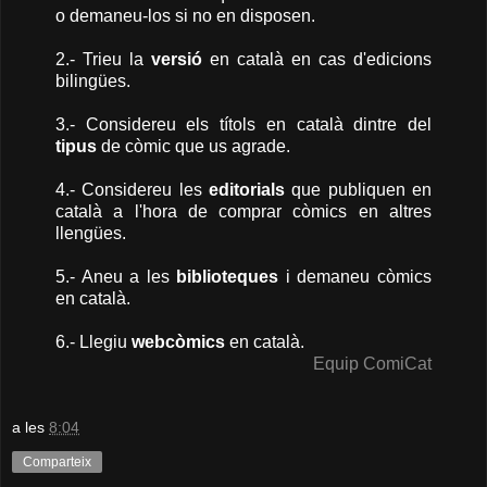
o demaneu-los si no en disposen.
2.- Trieu la
versió
en català en cas d'edicions
bilingües.
3.- Considereu els títols en català dintre del
tipus
de còmic que us agrade.
4.- Considereu les
editorials
que publiquen en
català a l'hora de comprar còmics en altres
llengües.
5.- Aneu a les
biblioteques
i demaneu còmics
en català.
6.- Llegiu
webcòmics
en català.
Equip ComiCat
a les
8:04
Comparteix