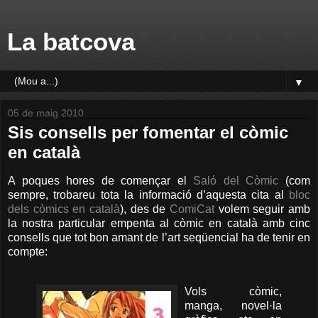
La batcova
▼
05 de maig 2010
Sis consells per fomentar el còmic
en català
A poques hores de començar el
Saló del Còmic
(com
sempre, trobareu tota la informació d’aquesta cita al
bloc
dels còmics en català
), des de
ComiCat
volem seguir amb
la nostra particular empenta al còmic en català amb cinc
consells que tot bon amant de l’art seqüencial ha de tenir en
compte:
Vols còmic,
manga, novel·la