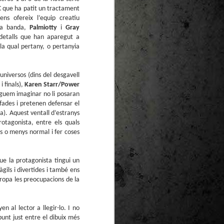
te natural de
C que ha patit un tractament
le per a la
ns ofereix l’equip creatiu
na banda,
Palmiotty
i
Gray
 detalls que han aparegut a
la qual pertany, o pertanyia
universos (dins del desgavell
i finals),
Karen Starr/Power
puguem imaginar no li posaran
 fades i pretenen defensar el
da). Aquest ventall d’estranys
tagonista, entre els quals
 o menys normal i fer coses
ue la protagonista tingui un
ils i divertides i també ens
apropa les preocupacions de la
al lector a llegir-lo. I no
unt just entre el dibuix més