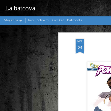
La batcova
Magazine
Inici
Sobre mi
ComiCat
Delirópolis
MAR
24