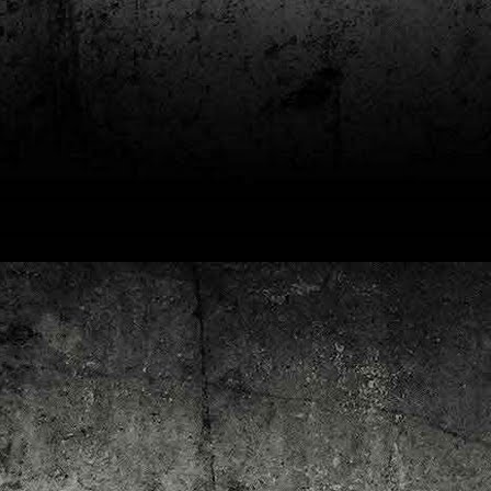
4
Lluís Recasens i Àngel Marí
Nascut a Barcelona l’any 1881 i mort a Blanes el 1948, Joan Junceda és
 dels noms més destacats entre els dibuixants, il·lustradors i caricaturistes
talans d’aquesta època. Tot i començar sense cap tipus de formació, ben
iat s’integrà dins la redacció del setmanari Cu-Cut!, participant activament en
tes les activitats organitzades des d’aquesta publicació i prenent partit pel
talanisme polític.
Club de lectura de còmics: hivern de 2025
EC
3
Abans de tancar el 2024, arriba l'hora de presentar les lectures del
primer trimestre del 2025 del club de lectura de còmics de la Biblioteca
blica de Tarragona, gratuït i virtual. El menú, ben variat: un personatge
àssic, l'adaptació d'una novel·la molt coneguda (i llegida) i una novetat molt
pactant. Aquí en teniu els detalls!
ner
rto Maltés.
Club de lectura de còmics: tardor de 2024
CT