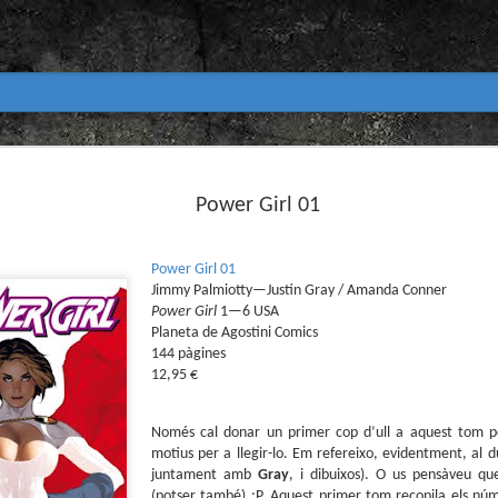
Club de lectura de còmics
MAR
31
Power Girl 01
primavera 2026
Encetem nou trimestre al club de lectura (virtua
Biblioteca Pública de Tarragona i ho fem amb aquest me
Power Girl 01
Jimmy Palmiotty—Justin Gray / Amanda Conner
Abril
Power Girl
1—6 USA
En vela / En blanc
Planeta de Agostini Comics
144 pàgines
Guió i dibuix d’Ana Penyas
12,95 €
Salamandra Graphic, 2025
Només cal donar un primer cop d’ull a aquest tom pe
Després de l’èxit d’Estamos todas bien (Premi Nacional d
Todo bajo el sol (llegit el 2023 al club de lectura), Ana 
motius per a llegir-lo. Em refereixo, evidentment, al 
un assaig gràfic tan necessari com inquietant: En vela / E
juntament amb
Gray
, i dibuixos). O us pensàveu qu
és només un relat íntim sobre l’insomni, sinó una invest
(potser també) :P. Aquest primer tom recopila els núm