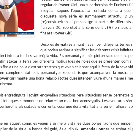
sobre com la societat contemporània ha transformat l’ac
regular de
Power Girl
, una superheroïna de l’univers D
dormir en un bé de consum o, pitjor encara, en un obstac
irregular segons l’època. La rentada de cara que e
productivitat.
d’aquesta nova sèrie és summament atractiu. D’u
(re)construeixen el personatge a partir de diferents
l’univers DC, sobretot a la sèrie de la
JSA
(formació a 
fins ara
Power Girl
).
Després de viatges amunt i avall per diferents terres i 
que poden arribar a significar les diferents crisis infinites 
món i intenta fer la seva pròpia vida. Els personatges més pintorescos que ens 
entin atacar la Terra per diferents motius (des de noies que es presenten com a
 fins a una colla d’extraterrestres que volen celebrar aquí la festa de la seva vi
en complementat pels personatges secundaris que acompanyen la nostra pro
ower Girl
manté una bona relació i totes dues intenten viure d’una manera més
 cinema.
lt entretinguts i sovint encavallen situacions rere situacions sense permetre q
i tot aquests moments de relax estan molt ben aconseguits. Les aventures són àg
perheroïna als ciutadans corrents, cosa que dóna vitalitat a la sèrie i, alhora, 
en aquest còmic es veuen a primera vista les dues bones raons que empenyen 
pilar de la sèrie, a banda del guió, és el dibuix.
Amanda Conner
ha trobat el p