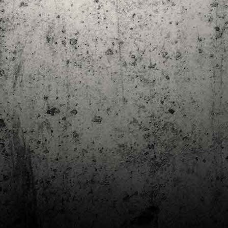
Club de lectura de còmics: estiu de 2024
UL
7
Arriba l'estiu i amb ell una nova edició del club de lectura per passar
aquests mesos de calor. En aquesta nova edició farem dues lectures: una
 juliol i l'altre al setembre!
m és habitual, les inscripcions es formalitzen a la Biblioteca Pública de
rragona i les lectures es podran llegir en edició digital.
Estudis en Comicologia al Còmic Barcelona
AY
1
Del 3 al 5 de maig la Fira Barcelona acull la 42a edició de Còmic
Barcelona (el Saló del Còmic de tota la vida).
vendres faré la visita anual i diumenge hi tornaré, aquest cop per participar a
 taula rodona Estudis en Comicologia: Els llibres de teoria i divulgació del
mic en els temps del podcast, a les 16 h, a la sala còmic 6, molt ben
ompanyat:
tudis en Comicologia: Els llibres de teoria i divulgació del còmic en els temps
l podcast.