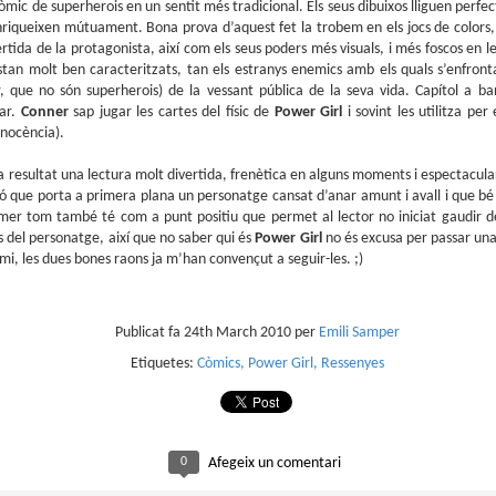
còmic de superherois en un sentit més tradicional. Els seus dibuixos lliguen perf
Presentació de Los
Club de lectura de
OCT
SEP
s’enriqueixen mútuament. Bona prova d’aquest fet la trobem en els jocs de colors
6
25
orígenes de la revista
còmics: tardor 2025
ertida de la protagonista, així com els seus poders més visuals, i més foscos en l
Spirou a la llibreria El
Tenim a tocar el darrer
stan molt ben caracteritzats, tan els estranys enemics amb els quals s’enfront
trimestre de l'any i això vol dir
Soterrani
dir, que no són superherois) de la vessant pública de la seva vida. Capítol a b
lectures per als mesos d'octubre,
Si voleu descobrir els secrets de la
lar.
Conner
sap jugar les cartes del físic de
Power Girl
i sovint les utilitza pe
novembre i desembre.
revista Spirou, teniu una oportunitat
nocència).
ideal el proper 23 d'octubre, a les set
de la tarda, a la llibreria El Soterran, al
 resultat una lectura molt divertida, frenètica en alguns moments i espectacular 
carrer August 50 de Tarragona.
ó que porta a primera plana un personatge cansat d’anar amunt i avall i que bé
Parlem de còmics: L’Emili Samper i els orígens de la
UL
Amb l'Eduard Baile, professor de la
er tom també té com a punt positiu que permet al lector no iniciat gaudir de
1
revista Spirou
Universitat d'Alacant i, sobretot, amic
del personatge, així que no saber qui és
Power Girl
no és excusa per passar una
(i malalt dels còmics) conversaré
Parlem de còmics és l'espai de divulgació de Ràdio Molins de Rei (91.2
mi, les dues bones raons ja m’han convençut a seguir-les. ;)
sobre els continguts del llibre. Segur
) que s'emet cada divendres, de la mà d'en Pau Moratalla, coresponsable
que passarem una bona estona.
l club de lectura de còmic de la biblioteca El Molí, amb l'Eli Arjona al control
cnic.
Publicat fa
24th March 2010
per
Emili Samper
Etiquetes:
Còmics
Power Girl
Ressenyes
Club de lectura de còmics: estiu de 2025
UN
0
Afegeix un comentari
5
Arriba la caloreta i és un bon moment per endinsar-nos en les lectures