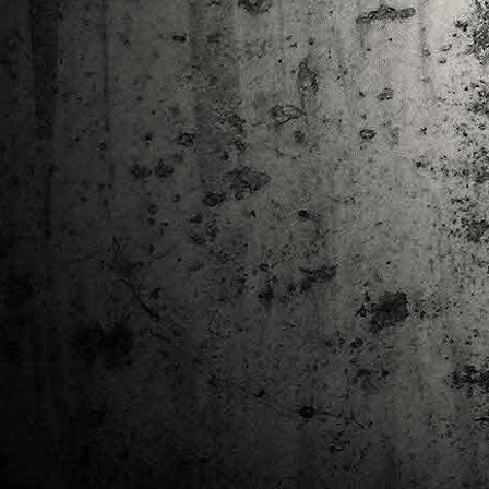
Ta
ha
tr
M
1
au
Se
pe
pr
cò
J