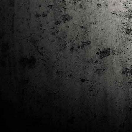
J
al
Co
Ta
M
Di
la
cò
ac
Es
de