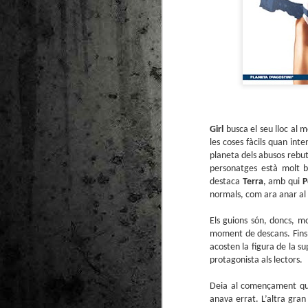
Girl
busca el seu lloc al 
les coses fàcils quan int
planeta dels abusos rebuts
personatges està molt b
destaca
Terra
, amb qui
P
normals, com ara anar al
Els guions són, doncs, mo
moment de descans. Fins 
acosten la figura de la su
protagonista als lectors.
Deia al començament que 
anava errat. L’altra gran 