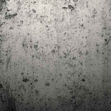
trimestre del club de lectura de còmics de la Biblioteca Pública de
rragona. I aquest és el menú ofert per als mesos d'abril, maig i juny. Com ja és
bitual, el club se segueix en modalitat virtual amb l'aplicació Tellfy i les
obades mensuals són per videoconferència.
Descobrint els orígens de la revista Spirou
AR
3
Ja tinc a les mans el resultat d'una feina que m'ha portat a capbussar-me
els darrers temps en la història del còmic europeu i dels seus grans
tors i personatges!
gur que coneixeu en Lucky Luke, els Barrufets, en Marsupilami o en Spirou,
rò sabíeu que van néixer en una revista? Le Journal de Spirou, publicada per
imera vegada el 21 d’abril de 1938, és una de les grans icones de l’escola de
mic franco-belga.
El compromís de Joan Junceda: ‘Somnis entre la boira’ de
AN