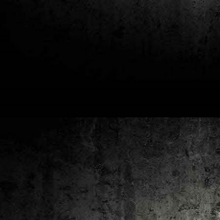
2
un
ca
av
to
ca
D
2
Pú
cl
im
Ge
Co
O