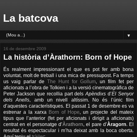
La batcova
▼
16 de desembre 2009
La història d’Àrathorn: Born of Hope
És realment impressionant el que es pot fer amb bona
voluntat, molt de treball i una mica de pressupost. Fa temps
us vaig parlar de
The Hunt for Gollum
, un film fet per
aficionats a l’obra de Tolkien i a la versió cinematogràfica de
Peter Jackson que recollia part dels
Apèndixs
d’
El Senyor
dels Anells
, amb un nivell altíssim. No és l’únic film
d’aquestes característiques. El passat 1 de desembre es va
estrenar a la xarxa
Born of Hope
, un projecte del mateix
tipus que l’anterior (fet per aficionats i dirigit a aficionats)
centrat en el personatge d’
À
rathorn
, el pare d’
Àragorn
. El
resultat és espectacular i m’ha deixat amb la boca oberta.
Aquí teniu el
tràiler
: