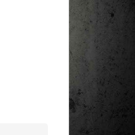
te natural de
le per a la