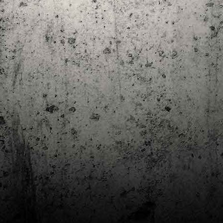
Club de lectura de còmics: estiu de 2024
UL
7
Arriba l'estiu i amb ell una nova edició del club de lectura per passar
aquests mesos de calor. En aquesta nova edició farem dues lectures: una
 juliol i l'altre al setembre!
m és habitual, les inscripcions es formalitzen a la Biblioteca Pública de
rragona i les lectures es podran llegir en edició digital.
Estudis en Comicologia al Còmic Barcelona
AY
1
Del 3 al 5 de maig la Fira Barcelona acull la 42a edició de Còmic
Barcelona (el Saló del Còmic de tota la vida).
vendres faré la visita anual i diumenge hi tornaré, aquest cop per participar a
 taula rodona Estudis en Comicologia: Els llibres de teoria i divulgació del
mic en els temps del podcast, a les 16 h, a la sala còmic 6, molt ben
ompanyat:
tudis en Comicologia: Els llibres de teoria i divulgació del còmic en els temps
l podcast.