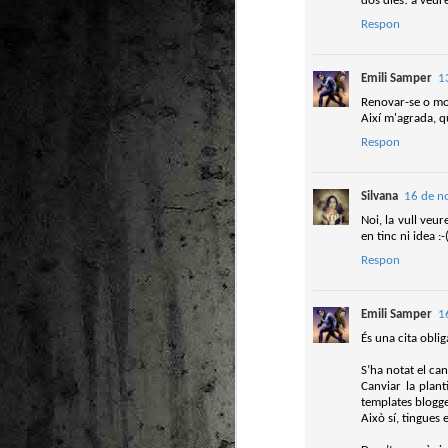
dos dies! a veure
Pú
Respon
El
ju
Emili Samper
1
Ju
Renovar-se o mor
Així m'agrada, q
Vi
Respon
Gu
M
Silvana
16 de n
As
Noi, la vull veu
Vi
en tinc ni idea :
re
re
Respon
Po
Emili Samper
1
És una cita oblig
S’ha notat el can
Canviar la plan
templates blogge
Això sí, tingues
M
2