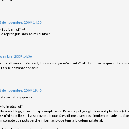
 si dura!!!
que farem aquest estiu al club de lectura de còmics de la Biblioteca
blica de Tarragona, virtualment, amb Tellfy.
 menú d'aquest estiu està format per dos plats que se serviran els mesos de
liol i de setembre:
3 de novembre, 2009 14:20
liol
ir, diuen, oi? :-P
ue reprenguis amb ànims el bloc!
llanueva
ió i dibuix de Javi de Castro
Parlant de Spirou a No solo cine
AY
ovembre, 2009 14:36
tiberri, 2021
5
El passat 2 de maig, Bruto Pomeroy em va convidar a participar al seu
re, la vull veure!!! Per cert, la nova imatge m'encanta!! :-D Jo fa mesos que vull canv
llanueva ens submergeix en una atmosfera de terror rural, on el folklore i les
programa de Ràdio Puerto No Solo Cine per parlar de Los orígenes de la
-( Et puc demanar consell?
lacions humanes esdevenen protagonistes.
vista Spirou.
deu recuperar el programa a YouTube.
6 de novembre, 2009 19:40
ada per a l’any que ve!
vi d’imatge, oi?
tilla amb blogger no té cap complicació. Remena pel google buscant plantilles (et s
r; n’hi ha milers!) i ves provant la que t’agradi més. Després simplement substitueixe
 en compte que pots perdre informació que tens a la columna lateral.
Club de lectura de còmics: primavera de 2025
AR
5
Superat el primer trimestre de 2025, és hora d'encetar el segon