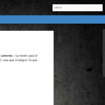
:
l) de còmics de la
nú:
 Leterrier
. I ja tenim aquí el
al, cosa que m'alegra i fa que
el Còmic 2018) i
Penyas torna amb
n blanc. L’obra no
igació profunda