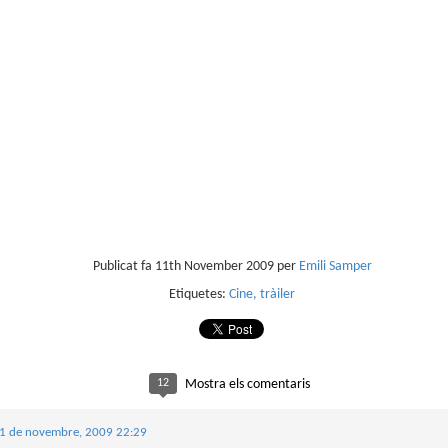
sobre com la societat contemporània ha transformat l’ac
dormir en un bé de consum o, pitjor encara, en un obstac
productivitat.
Publicat fa
11th November 2009
per
Emili Samper
Etiquetes:
Cine
tràiler
12
Mostra els comentaris
1 de novembre, 2009 22:29