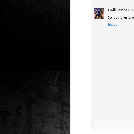
2
Emili Samper
1
un
Sort amb les prov
ca
av
Respon
to
ca
D
2
Pú
cl
im
Ge
Co
O