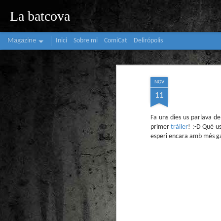
La batcova
Magazine
Inici
Sobre mi
ComiCat
Delirópolis
NOV
11
Fa uns dies us parlava de
primer
tràiler
! :-D Què us
esperi encara amb més gan