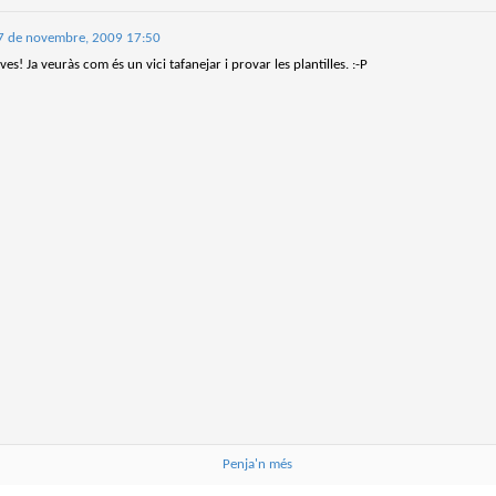
4
Lluís Recasens i Àngel Marí
Nascut a Barcelona l’any 1881 i mort a Blanes el 1948, Joan Junceda és
7 de novembre, 2009 17:50
 dels noms més destacats entre els dibuixants, il·lustradors i caricaturistes
es! Ja veuràs com és un vici tafanejar i provar les plantilles. :-P
talans d’aquesta època. Tot i començar sense cap tipus de formació, ben
iat s’integrà dins la redacció del setmanari Cu-Cut!, participant activament en
tes les activitats organitzades des d’aquesta publicació i prenent partit pel
talanisme polític.
Club de lectura de còmics: hivern de 2025
EC
3
Abans de tancar el 2024, arriba l'hora de presentar les lectures del
primer trimestre del 2025 del club de lectura de còmics de la Biblioteca
blica de Tarragona, gratuït i virtual. El menú, ben variat: un personatge
àssic, l'adaptació d'una novel·la molt coneguda (i llegida) i una novetat molt
pactant. Aquí en teniu els detalls!
ner
rto Maltés.
Penja'n més
Club de lectura de còmics: tardor de 2024
CT