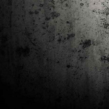
J
al
Co
Ta
M
Di
la
cò
ac
Es
de