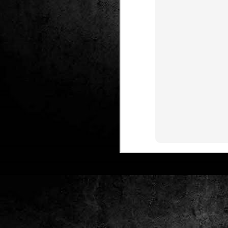
Club de lectura de
DEC
24
còmics: hivern 2026
Any nou, nou trimestre i noves
lectures al club de lectura de còmics
de la Biblioteca Pública de Tarragona,
gratuït i en línia amb l'aplicació Tellfy.
J
1
FM
de
tè
J
2