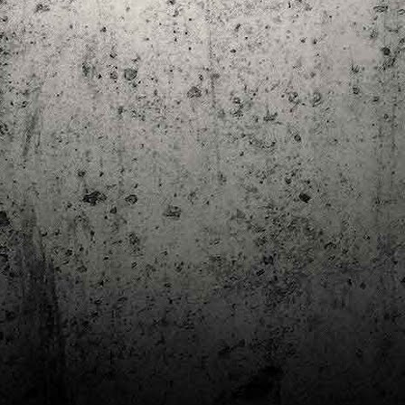
Club de lectura de còmics: estiu de 2024
UL
7
Arriba l'estiu i amb ell una nova edició del club de lectura per passar
aquests mesos de calor. En aquesta nova edició farem dues lectures: una
 juliol i l'altre al setembre!
m és habitual, les inscripcions es formalitzen a la Biblioteca Pública de
rragona i les lectures es podran llegir en edició digital.
Estudis en Comicologia al Còmic Barcelona
AY
1
Del 3 al 5 de maig la Fira Barcelona acull la 42a edició de Còmic
Barcelona (el Saló del Còmic de tota la vida).
vendres faré la visita anual i diumenge hi tornaré, aquest cop per participar a
 taula rodona Estudis en Comicologia: Els llibres de teoria i divulgació del
mic en els temps del podcast, a les 16 h, a la sala còmic 6, molt ben
ompanyat:
tudis en Comicologia: Els llibres de teoria i divulgació del còmic en els temps
l podcast.