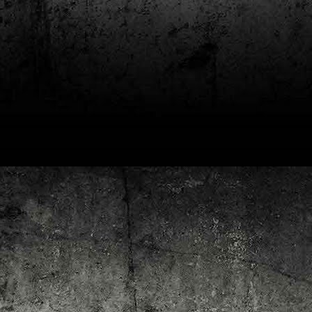
4
Lluís Recasens i Àngel Marí
Nascut a Barcelona l’any 1881 i mort a Blanes el 1948, Joan Junceda és
 dels noms més destacats entre els dibuixants, il·lustradors i caricaturistes
talans d’aquesta època. Tot i començar sense cap tipus de formació, ben
iat s’integrà dins la redacció del setmanari Cu-Cut!, participant activament en
tes les activitats organitzades des d’aquesta publicació i prenent partit pel
talanisme polític.
Club de lectura de còmics: hivern de 2025
EC
3
Abans de tancar el 2024, arriba l'hora de presentar les lectures del
primer trimestre del 2025 del club de lectura de còmics de la Biblioteca
blica de Tarragona, gratuït i virtual. El menú, ben variat: un personatge
àssic, l'adaptació d'una novel·la molt coneguda (i llegida) i una novetat molt
pactant. Aquí en teniu els detalls!
ner
rto Maltés.
Club de lectura de còmics: tardor de 2024
CT