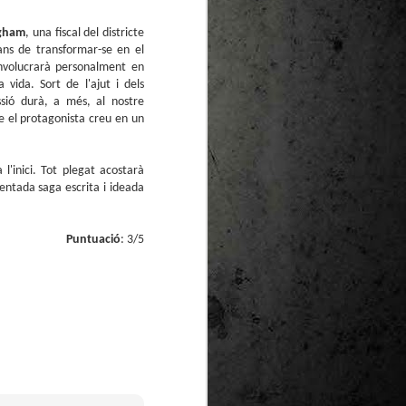
te natural de
le per a la
ngham
, una fiscal del districte
ns de transformar-se en el
nvolucrarà personalment en
 vida. Sort de l'ajut i dels
ssió durà, a més, al nostre
e el protagonista creu en un
l'inici. Tot plegat acostarà
entada saga escrita i ideada
Puntuació
: 3/5