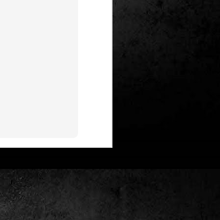
Un nou Corto Maltès
JUL
25
sense Hugo Pratt: ‘Sota
el sol de mitjanit’ de
Juan Díaz Canales i
Rubén Pellejero
Quan Hugo Pratt va morir l’any 1995,
semblava que també ho feia amb ell
l’inconfusible mariner de les
aventures romàntiques, filosòfiques i
aventureres, Corto Maltès. Tot i que el
mateix Pratt va arribar a insinuar que
no li faria res que algú altre prengués
el relleu –a diferència de l’intocable
Tintín d’Hergé–, la idea de nous
àlbums sense la seva firma semblava
poc menys que una heretgia.