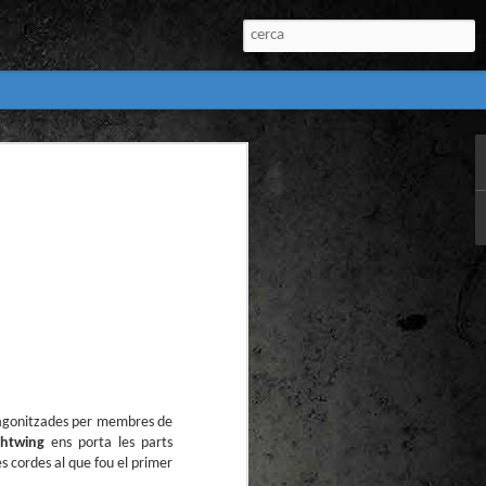
:
l) de còmics de la
nú:
otagonitzades per membres de
el Còmic 2018) i
Penyas torna amb
ghtwing
ens porta les parts
n blanc. L’obra no
es cordes al que fou el primer
igació profunda