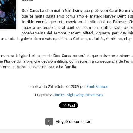
sobre com la societat contemporània ha transformat l’ac
dormir en un bé de consum o, pitjor encara, en un obstac
Dos Cares
ha demanat a
Nightwing
que protegeixi
Carol Bermi
productivitat.
que té molts punts amb comú amb el mateix
Harvey Dent
aba
terrible enemic que tots coneixem. L'antic pupil de
Batman
s'i
aquesta protecció fins al punt de posar en perill la seva pròpia
coneixements del sempre pacient
Alfred
. Aquesta perillosa mi
se a tota la galeria de malvats que hi ha a Gotham, o això és, si més no, el qu
de manera tràgica i el paper de
Dos Cares
no serà el que potser esperàvem a 
e l'ha de dur a prendre decisions difícils, com veurem a conseqüència de l'esm
romet capgirar l'univers de tota la batfamília.
Publicat fa
25th October 2009
per
Emili Samper
Etiquetes:
Còmics
Nightwing
Ressenyes
0
Afegeix un comentari