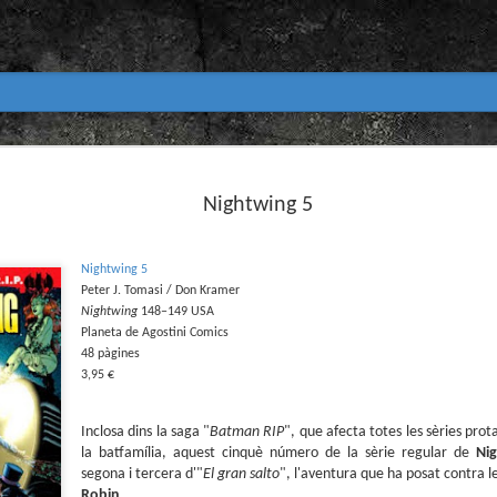
Club de lectura de còmics
MAR
31
Nightwing 5
primavera 2026
Encetem nou trimestre al club de lectura (virtua
Biblioteca Pública de Tarragona i ho fem amb aquest me
Nightwing 5
Abril
Peter J. Tomasi / Don Kramer
Nightwing
148–149 USA
En vela / En blanc
Planeta de Agostini Comics
48 pàgines
Guió i dibuix d’Ana Penyas
3,95 €
Salamandra Graphic, 2025
Inclosa dins la saga "
Batman RIP
", que afecta totes les sèries pr
Després de l’èxit d’Estamos todas bien (Premi Nacional d
Todo bajo el sol (llegit el 2023 al club de lectura), Ana 
la batfamília, aquest cinquè número de la sèrie regular de
Ni
un assaig gràfic tan necessari com inquietant: En vela / E
segona i tercera d'"
El gran salto
", l'aventura que ha posat contra l
és només un relat íntim sobre l’insomni, sinó una invest
Robin
.