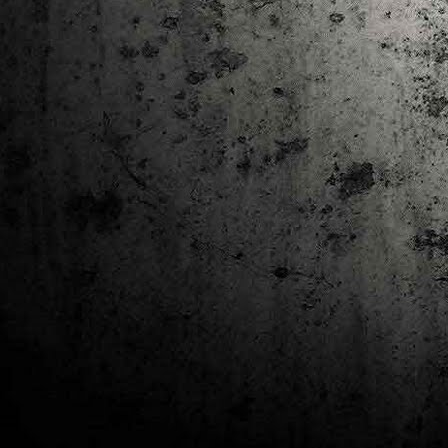
J
al
Co
Ta
M
Di
la
cò
ac
Es
de