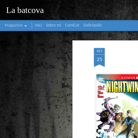
La batcova
Magazine
Inici
Sobre mi
ComiCat
Delirópolis
OCT
25