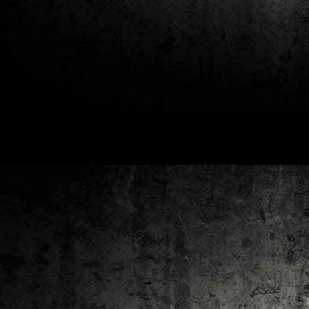
2
un
ca
av
to
ca
D
2
Pú
cl
im
Ge
Co
O