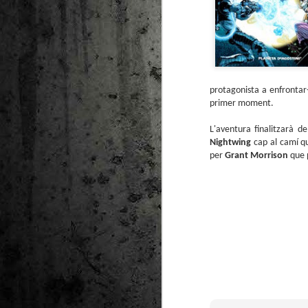
protagonista a enfrontar-
primer moment.
L'aventura finalitzarà 
Nightwing
cap al camí qu
per
Grant Morrison
que p