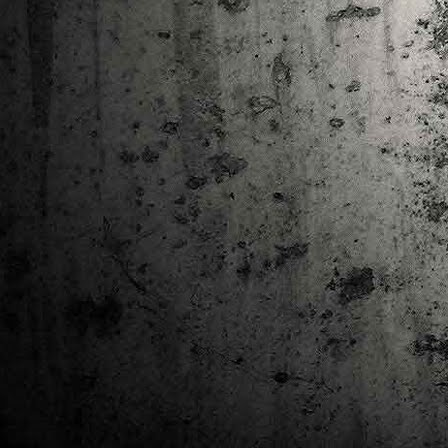
Ta
ha
tr
M
1
au
Se
pe
pr
cò
J