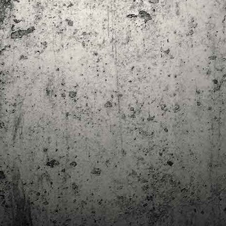
trimestre del club de lectura de còmics de la Biblioteca Pública de
rragona. I aquest és el menú ofert per als mesos d'abril, maig i juny. Com ja és
bitual, el club se segueix en modalitat virtual amb l'aplicació Tellfy i les
obades mensuals són per videoconferència.
Descobrint els orígens de la revista Spirou
AR
3
Ja tinc a les mans el resultat d'una feina que m'ha portat a capbussar-me
els darrers temps en la història del còmic europeu i dels seus grans
tors i personatges!
gur que coneixeu en Lucky Luke, els Barrufets, en Marsupilami o en Spirou,
rò sabíeu que van néixer en una revista? Le Journal de Spirou, publicada per
imera vegada el 21 d’abril de 1938, és una de les grans icones de l’escola de
mic franco-belga.
El compromís de Joan Junceda: ‘Somnis entre la boira’ de
AN