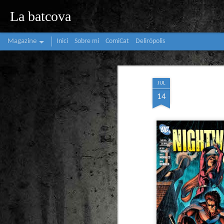
La batcova
Magazine
Inici
Sobre mi
ComiCat
Delirópolis
JUL
14