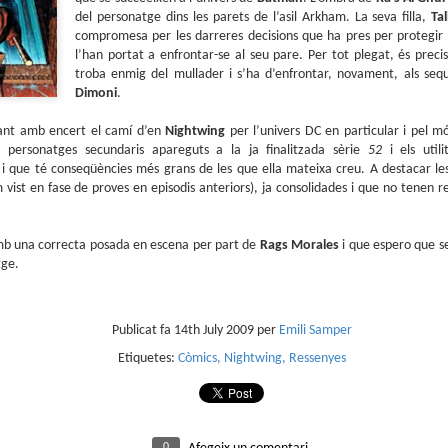
sobre com la societat contemporània ha transformat l’ac
del personatge dins les parets de l’asil Arkham. La seva filla,
Tal
dormir en un bé de consum o, pitjor encara, en un obstac
compromesa per les darreres decisions que ha pres per protegir e
productivitat.
l’han portat a enfrontar-se al seu pare. Per tot plegat, és pre
troba enmig del mullader i s’ha d’enfrontar, novament, als sequ
Dimoni
.
çant amb encert el camí d’en
Nightwing
per l’univers DC en particular i pel 
 personatges secundaris apareguts a la ja finalitzada sèrie
52
i els uti
a
i que té conseqüències més grans de les que ella mateixa creu. A destacar le
vist en fase de proves en episodis anteriors), ja consolidades i que no tenen re
amb una correcta posada en escena per part de
Rags Morales
i que espero que se
tge.
Publicat fa
14th July 2009
per
Emili Samper
Etiquetes:
Còmics
Nightwing
Ressenyes
0