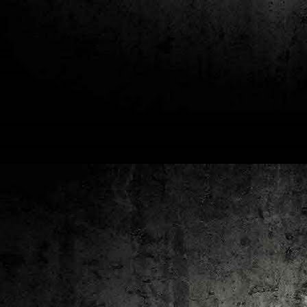
2
un
ca
av
to
ca
D
2
Pú
cl
im
Ge
Co
O