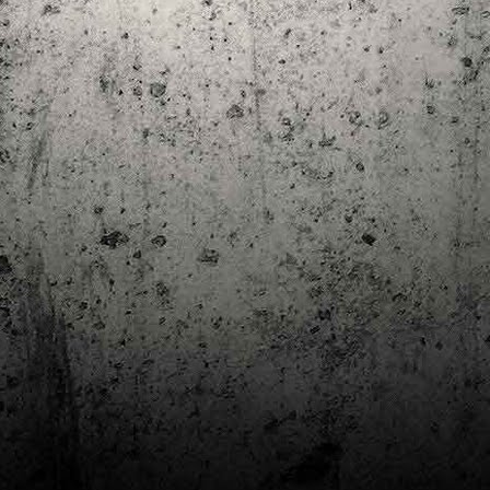
Club de lectura de còmics: estiu de 2024
UL
7
Arriba l'estiu i amb ell una nova edició del club de lectura per passar
aquests mesos de calor. En aquesta nova edició farem dues lectures: una
 juliol i l'altre al setembre!
m és habitual, les inscripcions es formalitzen a la Biblioteca Pública de
rragona i les lectures es podran llegir en edició digital.
Estudis en Comicologia al Còmic Barcelona
AY
1
Del 3 al 5 de maig la Fira Barcelona acull la 42a edició de Còmic
Barcelona (el Saló del Còmic de tota la vida).
vendres faré la visita anual i diumenge hi tornaré, aquest cop per participar a
 taula rodona Estudis en Comicologia: Els llibres de teoria i divulgació del
mic en els temps del podcast, a les 16 h, a la sala còmic 6, molt ben
ompanyat:
tudis en Comicologia: Els llibres de teoria i divulgació del còmic en els temps
l podcast.