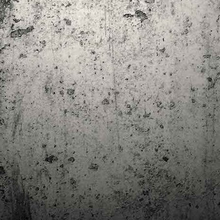
trimestre del club de lectura de còmics de la Biblioteca Pública de
rragona. I aquest és el menú ofert per als mesos d'abril, maig i juny. Com ja és
bitual, el club se segueix en modalitat virtual amb l'aplicació Tellfy i les
obades mensuals són per videoconferència.
Descobrint els orígens de la revista Spirou
AR
3
Ja tinc a les mans el resultat d'una feina que m'ha portat a capbussar-me
els darrers temps en la història del còmic europeu i dels seus grans
tors i personatges!
gur que coneixeu en Lucky Luke, els Barrufets, en Marsupilami o en Spirou,
rò sabíeu que van néixer en una revista? Le Journal de Spirou, publicada per
imera vegada el 21 d’abril de 1938, és una de les grans icones de l’escola de
mic franco-belga.
El compromís de Joan Junceda: ‘Somnis entre la boira’ de
AN