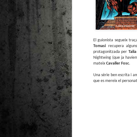
El guionista segueix tra
Tomasi
recupera alguns
protagonitzada per
Tali
Nightwing (que ja havíem 
mateix
Cavaller Fosc
.
Una sèrie ben escrita i 
que es mereix el persona