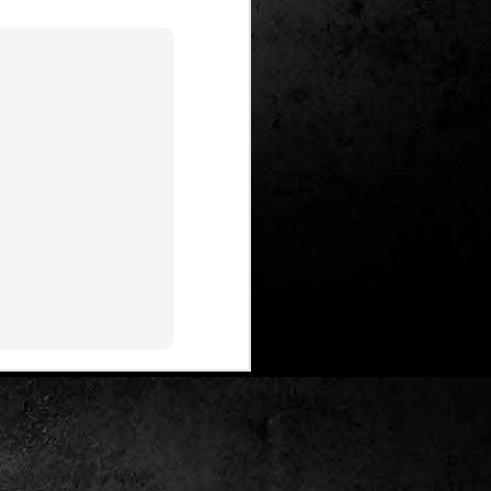
Un nou Corto Maltès
JUL
25
sense Hugo Pratt: ‘Sota
el sol de mitjanit’ de
Juan Díaz Canales i
Rubén Pellejero
Quan Hugo Pratt va morir l’any 1995,
semblava que també ho feia amb ell
l’inconfusible mariner de les
aventures romàntiques, filosòfiques i
aventureres, Corto Maltès. Tot i que el
mateix Pratt va arribar a insinuar que
no li faria res que algú altre prengués
el relleu –a diferència de l’intocable
Tintín d’Hergé–, la idea de nous
àlbums sense la seva firma semblava
poc menys que una heretgia.