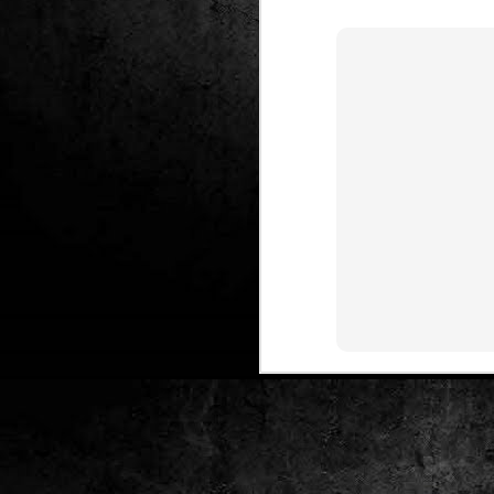
Club de lectura de
DEC
24
còmics: hivern 2026
Any nou, nou trimestre i noves
lectures al club de lectura de còmics
de la Biblioteca Pública de Tarragona,
gratuït i en línia amb l'aplicació Tellfy.
J
1
FM
de
tè
J
2