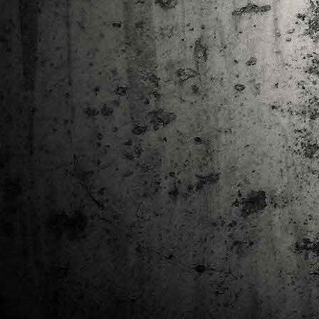
Ta
ha
tr
M
1
au
Se
pe
pr
cò
J