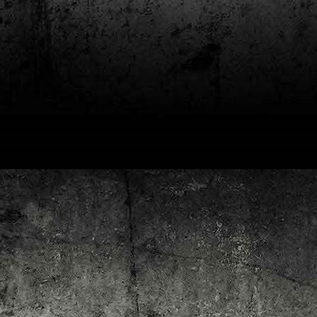
4
Lluís Recasens i Àngel Marí
Nascut a Barcelona l’any 1881 i mort a Blanes el 1948, Joan Junceda és
 dels noms més destacats entre els dibuixants, il·lustradors i caricaturistes
talans d’aquesta època. Tot i començar sense cap tipus de formació, ben
iat s’integrà dins la redacció del setmanari Cu-Cut!, participant activament en
tes les activitats organitzades des d’aquesta publicació i prenent partit pel
talanisme polític.
Club de lectura de còmics: hivern de 2025
EC
3
Abans de tancar el 2024, arriba l'hora de presentar les lectures del
primer trimestre del 2025 del club de lectura de còmics de la Biblioteca
blica de Tarragona, gratuït i virtual. El menú, ben variat: un personatge
àssic, l'adaptació d'una novel·la molt coneguda (i llegida) i una novetat molt
pactant. Aquí en teniu els detalls!
ner
rto Maltés.
Club de lectura de còmics: tardor de 2024
CT