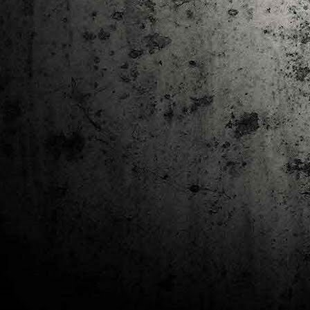
J
al
Co
Ta
M
Di
la
cò
ac
Es
de