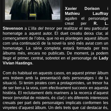
Xavier Dorison
i
Mathieu Lauffray
agafen el personatge
creat per
R. L.
Stevenson
a
L’illa del tresor
per realitzar el seu particular
homenatge a aquest autor. El duet creatiu deixa clar, al
començament de l’obra, que no es plantegen aquest àlbum
com una continuació de la novel·la sinó més aviat com un
homenatge. La sèrie completa estarà formada per tres
àlbums més, encara no publicats. De moment, ja podem
llegir el primer, centrat, sobretot en el personatge de
Lady
Vivian Hastings
.
Com és habitual en aquests casos, en aquest primer àlbum
ens trobem amb la presentació dels personatges i de la
situació. Si tenim pirates com a protagonistes, un tresor ha
de ser ben a la vora, com efectivament succeeix en aquesta
història. El reclutament dels mariners a la recerca d’aquest
tresor (envoltat de misteris, és clar) i els diferents interessos
creuats per part dels personatges implicats conformen les
vinyetes d’aquest àlbum. Un dels trets que cal destacar és,