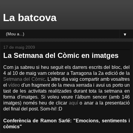
La batcova
▼
17 de maig 2009
La Setmana del Còmic en imatges
Com ja sabreu si heu seguit els darrers escrits del bloc, del
4 al 10 de maig vam celebrar a Tarragona la 2a edició de la
Setmana del Còmic
. L'altre dia vaig compartir amb vosaltres
el
vídeo
d'un fragment de la meva xerrada i avui us porto un
tast de les activitats realitzades durant tota la setmana en
forma d'imatges. Si voleu veure l'àlbum sencer (amb 146
imatges) només heu de clicar
aquí
o anar a la presentació
del final del post. Som-hi! :D
Conferència de Ramon Sarlé: "Emocions, sentiments i
còmics"