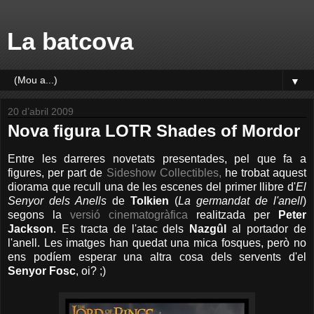
La batcova
▼
20 d’abril 2009
Nova figura LOTR Shades of Mordor
Entre les darreres novetats presentades, pel que fa a
figures, per part de
Sideshow Collectibles,
he trobat aquest
diorama que recull una de les escenes del primer llibre d'
El
Senyor dels Anells
de
Tolkien
(
La germandat de l'anell
)
segons la
versió cinematogràfica
realitzada per
Peter
Jackson
. Es tracta de l'atac dels
Nazgûl
al portador de
l'anell. Les imatges han quedat una mica fosques, però no
ens podíem esperar una altra cosa dels servents d'el
Senyor Fosc
, oi? ;)