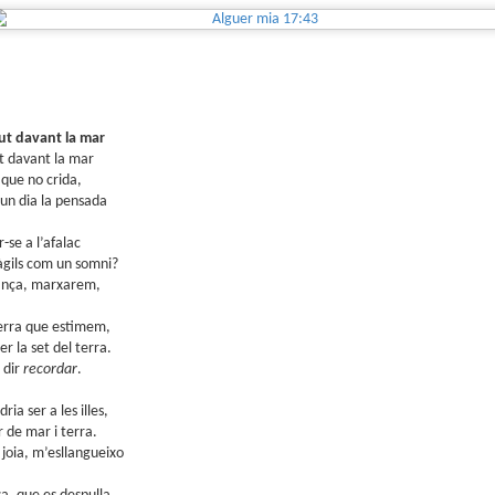
sobre com la societat contemporània ha transformat l’ac
dormir en un bé de consum o, pitjor encara, en un obstac
productivitat.
ut davant la mar
t davant la mar
 que no crida,
un dia la pensada
r-se a l’afalac
ràgils com un somni?
rança, marxarem,
 terra que estimem,
xer la set del terra.
 dir
recordar
.
ria ser a les illes,
r de mar i terra.
joia, m’esllangueixo