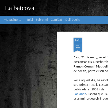
La batcova
Magazine
Inici
Sobre mi
ComiCat
Delirópolis
MAR
21
Avui, 21 de març, és el
descansar els superherois)
Ramon Comas i Maduell
de poesia) porta el seu n
Per a aquest dia, he esco
seu primer recull,
Les pa
publicada el 2003 i de 
Paalanen
. Espero que us 
us animin a descobrir aqu