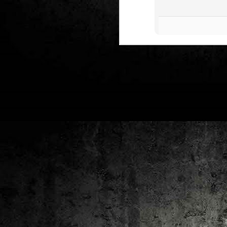
2
un
ca
av
to
ca
D
2
Pú
cl
im
Ge
Co
O