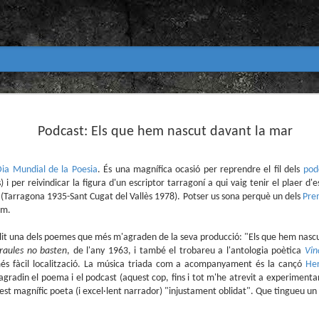
Club de lectura de còmics
MAR
31
Podcast: Els que hem nascut davant la mar
primavera 2026
Encetem nou trimestre al club de lectura (virtua
Biblioteca Pública de Tarragona i ho fem amb aquest me
Dia Mundial de la Poesia
. És una magnífica ocasió per reprendre el fil dels
pod
 i per reivindicar la figura d'un escriptor tarragoní a qui vaig tenir el plaer d'
Abril
(Tarragona 1935-Sant Cugat del Vallès 1978). Potser us sona perquè un dels
Prem
En vela / En blanc
om.
Guió i dibuix d’Ana Penyas
llit una dels poemes que més m'agraden de la seva producció: "Els que hem nascu
raules no basten
, de l'any 1963, i també el trobareu a l'antologia poètica
Vin
Salamandra Graphic, 2025
més fàcil localització. La música triada com a acompanyament és la cançó
He
agradin el poema i el podcast (aquest cop, fins i tot m'he atrevit a experimentar
Després de l’èxit d’Estamos todas bien (Premi Nacional d
Todo bajo el sol (llegit el 2023 al club de lectura), Ana 
est magnífic poeta (i excel·lent narrador) "injustament oblidat". Que tingueu un 
un assaig gràfic tan necessari com inquietant: En vela / E
és només un relat íntim sobre l’insomni, sinó una invest