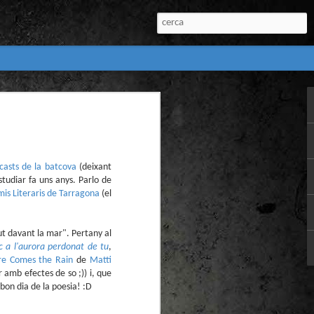
:
l) de còmics de la
nú:
casts de la batcova
(deixant
estudiar fa uns anys. Parlo de
is Literaris de Tarragona
(el
t davant la mar". Pertany al
c a l'aurora perdonat de tu
,
re Comes the Rain
de
Matti
 amb efectes de so ;)) i, que
el Còmic 2018) i
Penyas torna amb
bon dia de la poesia! :D
n blanc. L’obra no
igació profunda