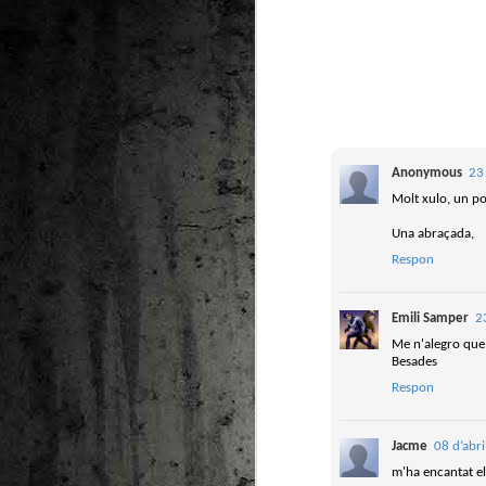
Pú
El
ju
Ju
Vi
Anonymous
23
Gu
Molt xulo, un po
M
As
Una abraçada,
Vi
Respon
re
re
Po
Emili Samper
2
Me n'alegro que 
Besades
Respon
Jacme
08 d’abr
M
m'ha encantat el 
2