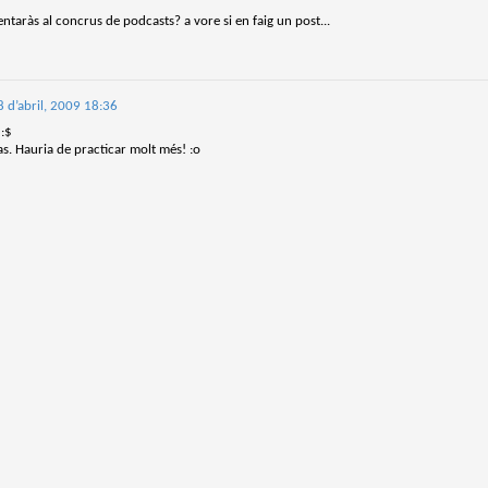
trimestre del club de lectura de còmics de la Biblioteca Pública de
entaràs al concrus de podcasts? a vore si en faig un post...
rragona. I aquest és el menú ofert per als mesos d'abril, maig i juny. Com ja és
bitual, el club se segueix en modalitat virtual amb l'aplicació Tellfy i les
obades mensuals són per videoconferència.
8 d’abril, 2009 18:36
 :$
as. Hauria de practicar molt més! :o
Descobrint els orígens de la revista Spirou
AR
3
Ja tinc a les mans el resultat d'una feina que m'ha portat a capbussar-me
els darrers temps en la història del còmic europeu i dels seus grans
tors i personatges!
gur que coneixeu en Lucky Luke, els Barrufets, en Marsupilami o en Spirou,
rò sabíeu que van néixer en una revista? Le Journal de Spirou, publicada per
imera vegada el 21 d’abril de 1938, és una de les grans icones de l’escola de
mic franco-belga.
El compromís de Joan Junceda: ‘Somnis entre la boira’ de
AN