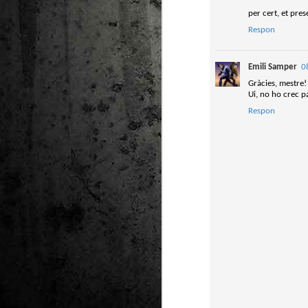
per cert, et pres
Ta
Respon
ha
tr
Emili Samper
0
Gràcies, mestre!
Ui, no ho crec p
Respon
M
1
au
Se
pe
pr
cò
J