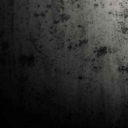
J
al
Co
Ta
M
Di
la
cò
ac
Es
de