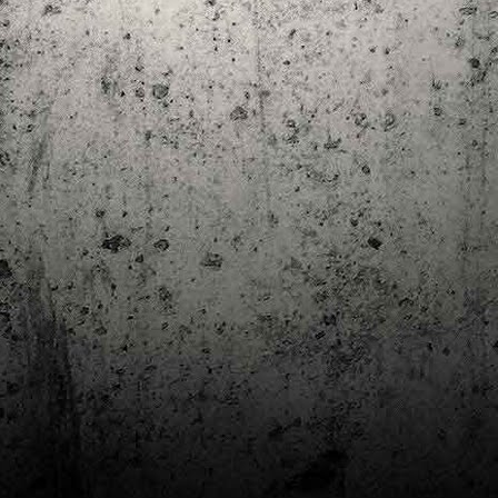
Club de lectura de còmics: estiu de 2024
UL
7
Arriba l'estiu i amb ell una nova edició del club de lectura per passar
aquests mesos de calor. En aquesta nova edició farem dues lectures: una
 juliol i l'altre al setembre!
m és habitual, les inscripcions es formalitzen a la Biblioteca Pública de
rragona i les lectures es podran llegir en edició digital.
Estudis en Comicologia al Còmic Barcelona
AY
1
Del 3 al 5 de maig la Fira Barcelona acull la 42a edició de Còmic
Barcelona (el Saló del Còmic de tota la vida).
vendres faré la visita anual i diumenge hi tornaré, aquest cop per participar a
 taula rodona Estudis en Comicologia: Els llibres de teoria i divulgació del
mic en els temps del podcast, a les 16 h, a la sala còmic 6, molt ben
ompanyat:
tudis en Comicologia: Els llibres de teoria i divulgació del còmic en els temps
l podcast.