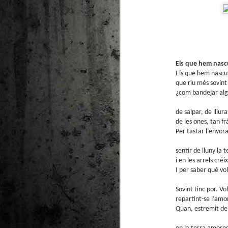
Els que hem nasc
Els que hem nascu
que riu més sovint
¿com bandejar alg
de salpar, de lliura
de les ones, tan f
Per tastar l’enyo
sentir de lluny la
i en les arrels créi
I per saber què vol
Sovint tinc por. Vold
repartint-se l’amo
Quan, estremit de 