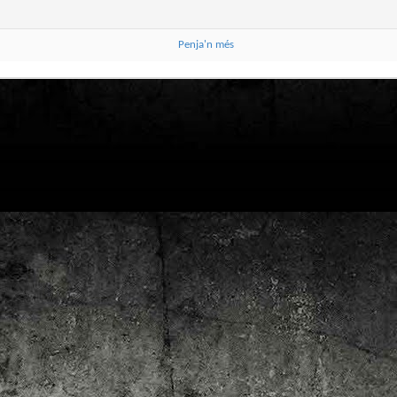
4
Lluís Recasens i Àngel Marí
Nascut a Barcelona l’any 1881 i mort a Blanes el 1948, Joan Junceda és
 dels noms més destacats entre els dibuixants, il·lustradors i caricaturistes
Penja'n més
talans d’aquesta època. Tot i començar sense cap tipus de formació, ben
iat s’integrà dins la redacció del setmanari Cu-Cut!, participant activament en
tes les activitats organitzades des d’aquesta publicació i prenent partit pel
talanisme polític.
Club de lectura de còmics: hivern de 2025
EC
3
Abans de tancar el 2024, arriba l'hora de presentar les lectures del
primer trimestre del 2025 del club de lectura de còmics de la Biblioteca
blica de Tarragona, gratuït i virtual. El menú, ben variat: un personatge
àssic, l'adaptació d'una novel·la molt coneguda (i llegida) i una novetat molt
pactant. Aquí en teniu els detalls!
ner
rto Maltés.
Club de lectura de còmics: tardor de 2024
CT