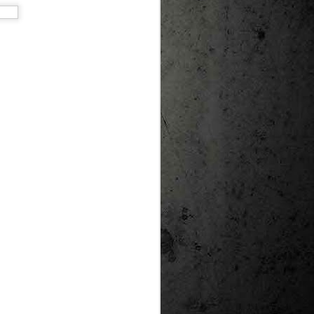
te natural de
le per a la