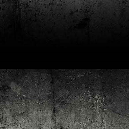
4
Lluís Recasens i Àngel Marí
Nascut a Barcelona l’any 1881 i mort a Blanes el 1948, Joan Junceda és
 dels noms més destacats entre els dibuixants, il·lustradors i caricaturistes
talans d’aquesta època. Tot i començar sense cap tipus de formació, ben
iat s’integrà dins la redacció del setmanari Cu-Cut!, participant activament en
tes les activitats organitzades des d’aquesta publicació i prenent partit pel
talanisme polític.
Club de lectura de còmics: hivern de 2025
EC
3
Abans de tancar el 2024, arriba l'hora de presentar les lectures del
primer trimestre del 2025 del club de lectura de còmics de la Biblioteca
blica de Tarragona, gratuït i virtual. El menú, ben variat: un personatge
àssic, l'adaptació d'una novel·la molt coneguda (i llegida) i una novetat molt
pactant. Aquí en teniu els detalls!
ner
rto Maltés.
Club de lectura de còmics: tardor de 2024
CT