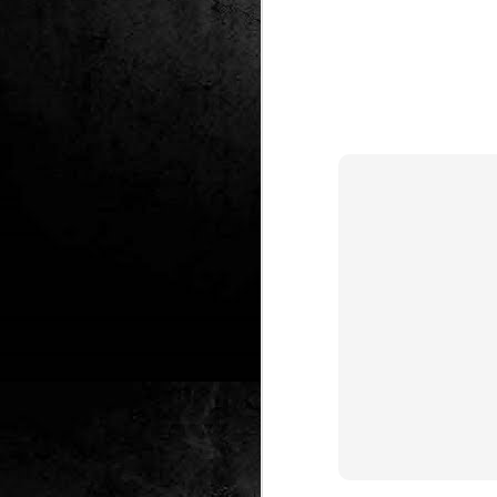
Club de lectura de
DEC
24
còmics: hivern 2026
Any nou, nou trimestre i noves
lectures al club de lectura de còmics
de la Biblioteca Pública de Tarragona,
gratuït i en línia amb l'aplicació Tellfy.
J
1
FM
de
tè
J
2