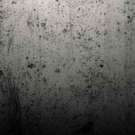
Club de lectura de còmics: estiu de 2024
UL
7
Arriba l'estiu i amb ell una nova edició del club de lectura per passar
aquests mesos de calor. En aquesta nova edició farem dues lectures: una
 juliol i l'altre al setembre!
m és habitual, les inscripcions es formalitzen a la Biblioteca Pública de
rragona i les lectures es podran llegir en edició digital.
Estudis en Comicologia al Còmic Barcelona
AY
1
Del 3 al 5 de maig la Fira Barcelona acull la 42a edició de Còmic
Barcelona (el Saló del Còmic de tota la vida).
vendres faré la visita anual i diumenge hi tornaré, aquest cop per participar a
 taula rodona Estudis en Comicologia: Els llibres de teoria i divulgació del
mic en els temps del podcast, a les 16 h, a la sala còmic 6, molt ben
ompanyat:
tudis en Comicologia: Els llibres de teoria i divulgació del còmic en els temps
l podcast.