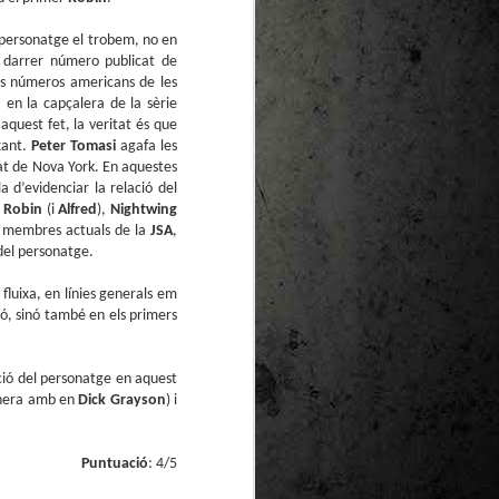
te natural de
le per a la
personatge el trobem, no en
l darrer número publicat de
els números americans de les
 en la capçalera de la sèrie
 aquest fet, la veritat és que
xant.
Peter Tomasi
agafa les
tat de Nova York. En aquestes
a d’evidenciar la relació del
i
Robin
(i
Alfred
),
Nightwing
s membres actuals de la
JSA
,
 del personatge.
fluixa, en línies generals em
ió, sinó també en els primers
ció del personatge en aquest
anera amb en
Dick Grayson
) i
Puntuació
: 4/5