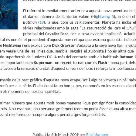
sobre com la societat contemporània ha transformat l’ac
dormir en un bé de consum o, pitjor encara, en un obstac
El referent immediatament anterior a aquesta nova aventura del 
productivitat.
el darrer número de l’anterior volum (
Nightwing 5
), sinó en e
Batman
(
19
), ja que, com us vaig comentar, Planeta ha inclòs 
sèries relacionades amb la saga “La resurrecció de Ra’s Al Ghul”
principal del
Cavaller Fosc
, per la seva evident implicació. Aclarit
al és només el precedent d’aquesta nova etapa que estrena guionista i dibui
de
Nightwing
i ens explica com
Dick Grayson
s’adapta a la seva nova llar: la ciu
m veure una de les línies que, sembla, seguirà el guionista i no és altra que l
de superherois de l’univers DC. A més del contacte amb els habituals
Batman
tges importants com
Superman
, un recent tornat com és
Flash
i bona part del
 afavoreix la sensació d’unitat d’aquest univers de ficció i reforça la importància
nsable de la part gràfica d'aquesta nova etapa. Tot i alguna vinyeta un pèl més 
ció per a la sèrie. El dibuixant fa un bon paper, no només en les escenes d’acc
en els moments de més tranquil·litat.
rimer número que apunta molt bones maneres i que pot significar la consolida
erois. Nou escenari, nou personatge femení (com no podia ésser d’una altra m
sant rerefons que recupera alguns personatges força oblidats.
Publicat fa
6th March 2009
per
Emili Samper