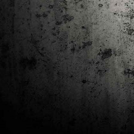
J
al
Co
Ta
M
Di
la
cò
ac
Es
de