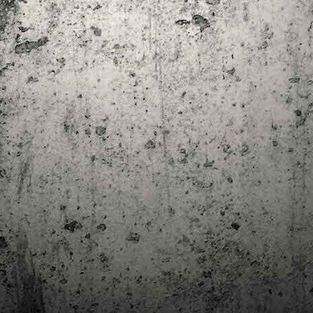
trimestre del club de lectura de còmics de la Biblioteca Pública de
rragona. I aquest és el menú ofert per als mesos d'abril, maig i juny. Com ja és
bitual, el club se segueix en modalitat virtual amb l'aplicació Tellfy i les
obades mensuals són per videoconferència.
Descobrint els orígens de la revista Spirou
AR
3
Ja tinc a les mans el resultat d'una feina que m'ha portat a capbussar-me
els darrers temps en la història del còmic europeu i dels seus grans
tors i personatges!
gur que coneixeu en Lucky Luke, els Barrufets, en Marsupilami o en Spirou,
rò sabíeu que van néixer en una revista? Le Journal de Spirou, publicada per
imera vegada el 21 d’abril de 1938, és una de les grans icones de l’escola de
mic franco-belga.
El compromís de Joan Junceda: ‘Somnis entre la boira’ de
AN