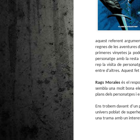
aquest referent argument
regnes de les aventures 
primeres vinyetes ja pode
personatge amb la resta 
rep la visita de persona
entre d’altres. Aquest fet
Rags Morales
és el respo
sembla una molt bona elec
plans dels personatges i 
Ens trobem davant d’un p
univers poblat de superh
una trama amb un interes