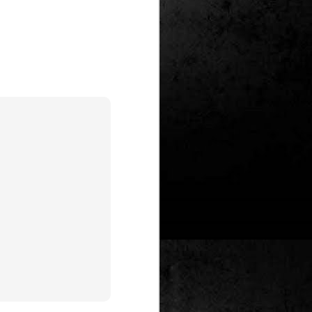
Un nou Corto Maltès
JUL
25
sense Hugo Pratt: ‘Sota
el sol de mitjanit’ de
Juan Díaz Canales i
Rubén Pellejero
Quan Hugo Pratt va morir l’any 1995,
semblava que també ho feia amb ell
l’inconfusible mariner de les
aventures romàntiques, filosòfiques i
aventureres, Corto Maltès. Tot i que el
mateix Pratt va arribar a insinuar que
no li faria res que algú altre prengués
el relleu –a diferència de l’intocable
Tintín d’Hergé–, la idea de nous
àlbums sense la seva firma semblava
poc menys que una heretgia.