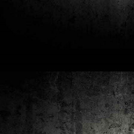
2
un
ca
av
to
ca
D
2
Pú
cl
im
Ge
Co
O