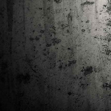
Ta
ha
tr
M
1
au
Se
pe
pr
cò
J