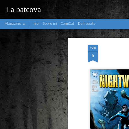
La batcova
Magazine
Inici
Sobre mi
ComiCat
Delirópolis
MAR
6